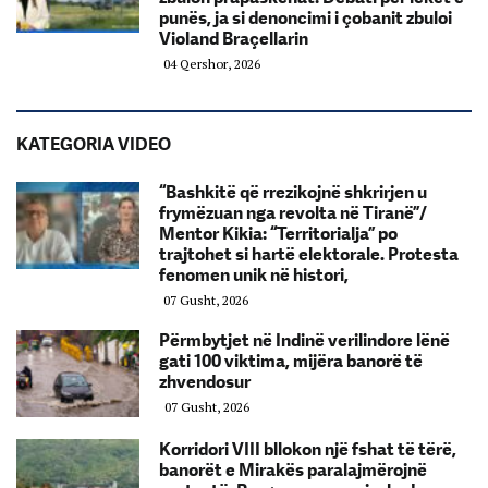
punës, ja si denoncimi i çobanit zbuloi
Violand Braçellarin
04 Qershor, 2026
KATEGORIA VIDEO
“Bashkitë që rrezikojnë shkrirjen u
frymëzuan nga revolta në Tiranë”/
Mentor Kikia: “Territorialja” po
trajtohet si hartë elektorale. Protesta
fenomen unik në histori,
07 Gusht, 2026
Përmbytjet në Indinë verilindore lënë
gati 100 viktima, mijëra banorë të
zhvendosur
07 Gusht, 2026
Korridori VIII bllokon një fshat të tërë,
banorët e Mirakës paralajmërojnë