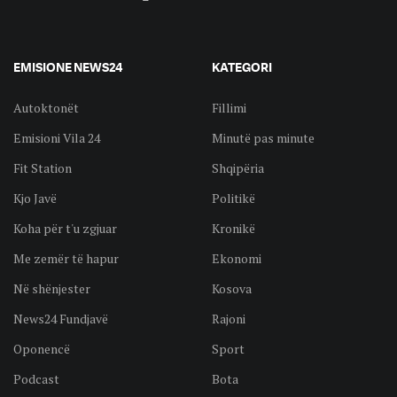
EMISIONE NEWS24
KATEGORI
Autoktonët
Fillimi
Emisioni Vila 24
Minutë pas minute
Fit Station
Shqipëria
Kjo Javë
Politikë
Koha për t'u zgjuar
Kronikë
Me zemër të hapur
Ekonomi
Në shënjester
Kosova
News24 Fundjavë
Rajoni
Oponencë
Sport
Podcast
Bota