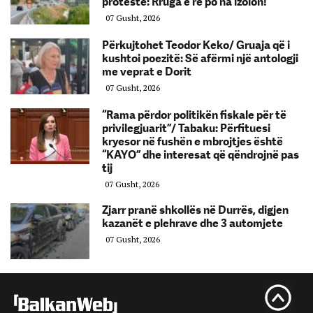
protestë: Rruga e re po na izolon!
07 Gusht, 2026
Përkujtohet Teodor Keko/ Gruaja që i
kushtoi poezitë: Së afërmi një antologji
me veprat e Dorit
07 Gusht, 2026
“Rama përdor politikën fiskale për të
privilegjuarit”/ Tabaku: Përfituesi
kryesor në fushën e mbrojtjes është
“KAYO” dhe interesat që qëndrojnë pas
tij
07 Gusht, 2026
Zjarr pranë shkollës në Durrës, digjen
kazanët e plehrave dhe 3 automjete
07 Gusht, 2026