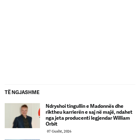
TË NGJASHME
Ndryshoi tingullin e Madonnës dhe
riktheu karrierën e saj në majë, ndahet
nga jeta producenti legjendar William
Orbit
07 Gusht, 2026