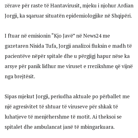
zërave për raste të Hantavirusit, mjeku i njohur Ardian
Jorgji, ka sqaruar situatën epidemiologjike në Shqipëri.
I ftuar në emisionin “Kjo Javë” në News24 me
gazetaren Nisida Tufa, Jorgji analizoi fluksin e madh të
pacientëve nëpër spitale dhe u përgjigj hapur nëse ka
arsye për panik lidhur me viruset e rrezikshme që vijnë
nga brejtësit.
Sipas mjekut Jorgji, periudha aktuale po përballet me
një agresivitet të shtuar të viruseve për shkak të
luhatjeve të menjëhershme të motit. Ai theksoi se
spitalet dhe ambulancat janë të mbingarkuara.