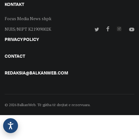
KONTAKT
Focus Media News shpk
NUIS/NIPT K21909002K
PRIVACY POLICY
CONTACT
REDAKSIA@BALKANWEB.COM
© 2026 BalkanWeb. Të gjitha të drejtat e rezervuara.