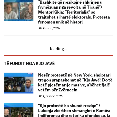
“Bashkitë që rrezikojnë shkrirjen u
frymëzuan nga revolta në Tiranë”/
Mentor Kikia: “Territorialja” po
trajtohet si hartë elektorale. Protesta
fenomen unik në histori,
07 Gusht, 2026
loading...
TË FUNDIT NGA KJO JAVË
Nesër protestë në New York, shqiptari
tregon prapaskenat në “Kjo Javë’: Do të
ketë pjesëmarrje masive, s’bëhet fjalë
vetëm për Zvërnecin
05 Qershor, 2026
“Kjo protestë ka shumë rreziqe” /
Lubonja zbërthen shmangiet e Ramës:
Indiferenca dhe retorika ofenduese, ja