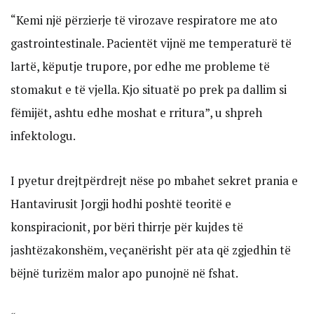
“Kemi një përzierje të virozave respiratore me ato
gastrointestinale. Pacientët vijnë me temperaturë të
lartë, këputje trupore, por edhe me probleme të
stomakut e të vjella. Kjo situatë po prek pa dallim si
fëmijët, ashtu edhe moshat e rritura”, u shpreh
infektologu.
I pyetur drejtpërdrejt nëse po mbahet sekret prania e
Hantavirusit Jorgji hodhi poshtë teoritë e
konspiracionit, por bëri thirrje për kujdes të
jashtëzakonshëm, veçanërisht për ata që zgjedhin të
bëjnë turizëm malor apo punojnë në fshat.