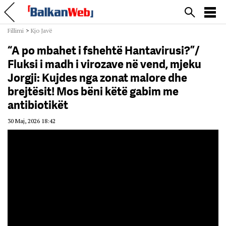
Fillimi
>
Kjo Javë
“A po mbahet i fshehtë Hantavirusi?”/
Fluksi i madh i virozave në vend, mjeku
Jorgji: Kujdes nga zonat malore dhe
brejtësit! Mos bëni këtë gabim me
antibiotikët
30 Maj, 2026 18:42