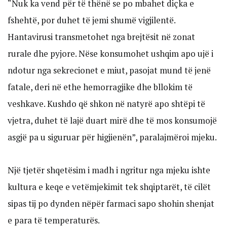
“Nuk ka vend për të thënë se po mbahet diçka e
fshehtë, por duhet të jemi shumë vigjilentë.
Hantavirusi transmetohet nga brejtësit në zonat
rurale dhe pyjore. Nëse konsumohet ushqim apo ujë i
ndotur nga sekrecionet e miut, pasojat mund të jenë
fatale, deri në ethe hemorragjike dhe bllokim të
veshkave. Kushdo që shkon në natyrë apo shtëpi të
vjetra, duhet të lajë duart mirë dhe të mos konsumojë
asgjë pa u siguruar për higjienën”, paralajmëroi mjeku.
Një tjetër shqetësim i madh i ngritur nga mjeku ishte
kultura e keqe e vetëmjekimit tek shqiptarët, të cilët
sipas tij po dynden nëpër farmaci sapo shohin shenjat
e para të temperaturës.