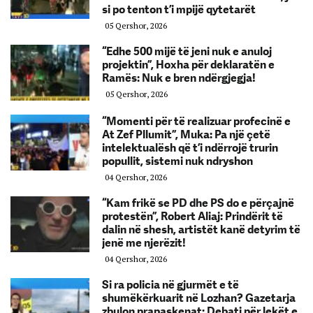
si po tenton t’i mpijë qytetarët
05 Qershor, 2026
“Edhe 500 mijë të jeni nuk e anuloj
projektin”, Hoxha për deklaratën e
Ramës: Nuk e bren ndërgjegja!
05 Qershor, 2026
“Momenti për të realizuar profecinë e
At Zef Pllumit”, Muka: Pa një çetë
intelektualësh që t’i ndërrojë trurin
popullit, sistemi nuk ndryshon
04 Qershor, 2026
“Kam frikë se PD dhe PS do e përçajnë
protestën”, Robert Aliaj: Prindërit të
dalin në shesh, artistët kanë detyrim të
jenë me njerëzit!
04 Qershor, 2026
Si ra policia në gjurmët e të
shumëkërkuarit në Lozhan? Gazetarja
zbulon prapaskenat: Debati për lekët e