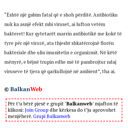
“Është një gabim fatal që e shoh përditë. Antibiotiku
nuk ka asnjë efekt mbi viruset, ai lufton vetëm
bakteret! Kur qytetarët marrin antibiotikë me kokë të
tyre për një virozë, ata thjesht shkatërrojnë florën
bakteriale dhe ulin imunitetin e organizmit. Në këtë
mënyrë, e bëjnë trupin edhe më të pambrojtur ndaj
viruseve të tjera që qarkullojnë në ambient”, tha ai.
©
Balkan
Web
Për t’u bërë pjesë e grupit "
Balkanweb
" mjafton të
klikoni:
Join Group
dhe kërkesa do t’ju aprovohet
menjëherë.
Grupi Balkanweb