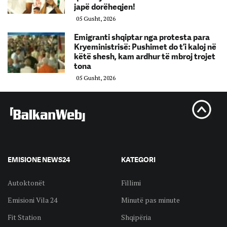
japë dorëheqjen!
05 Gusht, 2026
Emigranti shqiptar nga protesta para
Kryeministrisë: Pushimet do t’i kaloj në
këtë shesh, kam ardhur të mbroj trojet
tona
05 Gusht, 2026
EMISIONE NEWS24
KATEGORI
Autoktonët
Fillimi
Emisioni Vila 24
Minutë pas minute
Fit Station
Shqipëria