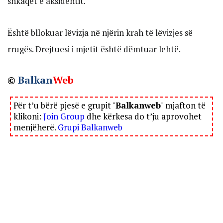
shkaqet e aksidentit.
Është bllokuar lëvizja në njërin krah të lëvizjes së
rrugës. Drejtuesi i mjetit është dëmtuar lehtë.
©
Balkan
Web
Për t’u bërë pjesë e grupit "
Balkanweb
" mjafton të
klikoni:
Join Group
dhe kërkesa do t’ju aprovohet
menjëherë.
Grupi Balkanweb