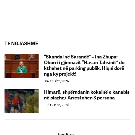
TË NGJASHME
“Skandal në Sarandë” – Ina Zhupa:
Oborri i gjimnazit “Hasan Tahsinit” do
kthehet në parking publik. Hiqni dorë
nga ky projekt!
06 Gusht, 2026
Himarë, shpërndanin kokainë e kanabis
në plazhe/ Arrestohen 3 persona
06 Gusht, 2026
loading...