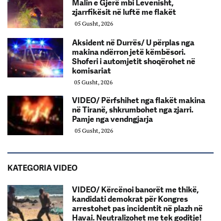
Malin e Gjerë mbi Levenisht,
zjarrfikësit në luftë me flakët
05 Gusht, 2026
Aksident në Durrës/ U përplas nga
makina ndërron jetë këmbësori.
Shoferi i automjetit shoqërohet në
komisariat
05 Gusht, 2026
VIDEO/ Përfshihet nga flakët makina
në Tiranë, shkrumbohet nga zjarri.
Pamje nga vendngjarja
05 Gusht, 2026
KATEGORIA VIDEO
VIDEO/ Kërcënoi banorët me thikë,
kandidati demokrat për Kongres
arrestohet pas incidentit në plazh në
Havai. Neutralizohet me tek goditje!