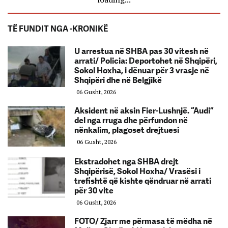
TË FUNDIT NGA -KRONIKË
U arrestua në SHBA pas 30 vitesh në
arrati/ Policia: Deportohet në Shqipëri,
Sokol Hoxha, i dënuar për 3 vrasje në
Shqipëri dhe në Belgjikë
06 Gusht, 2026
Aksident në aksin Fier-Lushnjë. “Audi”
del nga rruga dhe përfundon në
nënkalim, plagoset drejtuesi
06 Gusht, 2026
Ekstradohet nga SHBA drejt
Shqipërisë, Sokol Hoxha/ Vrasësi i
trefishtë që kishte qëndruar në arrati
për 30 vite
06 Gusht, 2026
FOTO/ Zjarr me përmasa të mëdha në