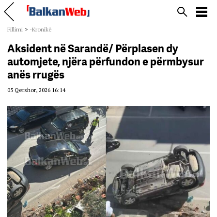
Fillimi
>
-Kronikë
Aksident në Sarandë/ Përplasen dy
automjete, njëra përfundon e përmbysur
anës rrugës
05 Qershor, 2026 16:14