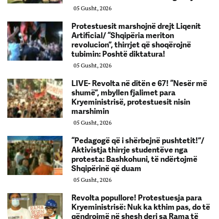
05 Gusht, 2026
Protestuesit marshojnë drejt Liqenit
Artificial/ “Shqipëria meriton
revolucion”, thirrjet që shoqërojnë
tubimin: Poshtë diktatura!
05 Gusht, 2026
LIVE- Revolta në ditën e 67! “Nesër më
shumë”, mbyllen fjalimet para
Kryeministrisë, protestuesit nisin
marshimin
05 Gusht, 2026
“Pedagogë që i shërbejnë pushtetit!”/
Aktivistja thirrje studentëve nga
protesta: Bashkohuni, të ndërtojmë
Shqipërinë që duam
05 Gusht, 2026
Revolta popullore! Protestuesja para
Kryeministrisë: Nuk ka kthim pas, do të
qëndrojmë në shesh deri sa Rama të