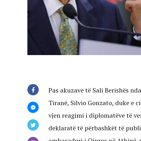
Pas akuzave të Sali Berishës nda
Tiranë, Silvio Gonzato, duke e 
vjen reagimi i diplomatëve të v
deklaratë të përbashkët të publi
ambasadori i Qipros në Athinë, 