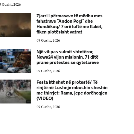
9 Gusht, 2026
09 Gusht, 2026
Zjarri i përmasave të mëdha mes
fshatrave “Andon Poçi” dhe
Hundëkuq/ 7 orë luftë me flakët,
fiken plotësisht vatrat
09 Gusht, 2026
Një vit pas sulmit shtetëror,
News24 vijon misionin. 71 ditë
pranë protestës së qytetarëve
09 Gusht, 2026
Festa kthehet në protestë/ Të
rinjtë në Lushnje mbushin sheshin
me thirrjet: Rama, jepe dorëheqjen
(VIDEO)
09 Gusht, 2026