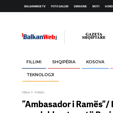
BALKANWEB TV
FOTO GALERI
EMISIONE
MOTI
SOND
FILLIMI
SHQIPËRIA
KOSOVA
TEKNOLOGJI
Fillimi
>
-Politikë
“Ambasador i Ramës”/ 