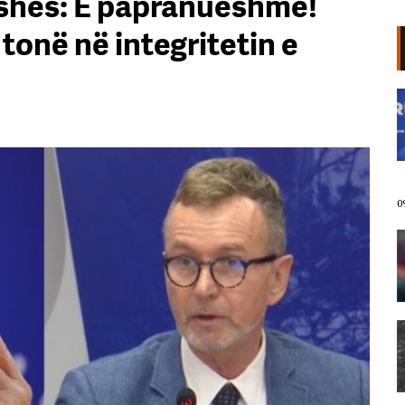
ishës: E papranueshme!
tonë në integritetin e
“Edi Rama ka dështuar, thirrja
‘Jepe dorëheqjen’ merr kuptim”/
Balliu: Shqipëria u zgjua dhe fjeti
me lajme krimi, siguria publike
është shndërruar në pasiguri
kronike
09 Gusht, 2026
0
Rrezikonin të mbyteshin në det/
Shpëtohen 2 pushues në Velipojë
09 Gusht, 2026
VIDEO- Vrau 21-vjeçarin me armë
zjarri dhe u fsheh për rreth 6 orë/
Momenti i arrestimit të Kristjan
Sterjos pranë mitropolisë në
Korçë