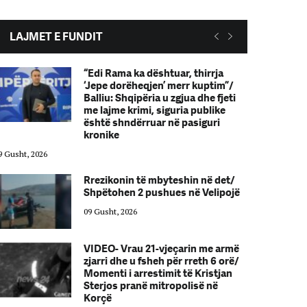
LAJMET E FUNDIT
“Edi Rama ka dështuar, thirrja
‘Jepe dorëheqjen’ merr kuptim”/
Balliu: Shqipëria u zgjua dhe fjeti
me lajme krimi, siguria publike
është shndërruar në pasiguri
kronike
9 Gusht, 2026
09 Gusht, 2026
Rrezikonin të mbyteshin në det/
Shpëtohen 2 pushues në Velipojë
09 Gusht, 2026
VIDEO- Vrau 21-vjeçarin me armë
zjarri dhe u fsheh për rreth 6 orë/
Momenti i arrestimit të Kristjan
Sterjos pranë mitropolisë në
Korçë