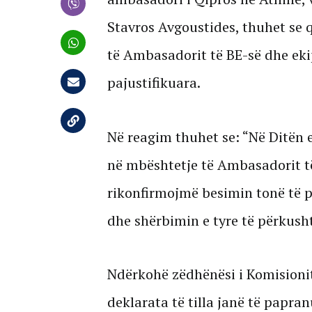
Stavros Avgoustides, thuhet se
të Ambasadorit të BE-së dhe ekipit
pajustifikuara.
Në reagim thuhet se: “Në Ditën 
në mbështetje të Ambasadorit të 
rikonfirmojmë besimin tonë të pl
dhe shërbimin e tyre të përkush
Ndërkohë zëdhënësi i Komisionit
deklarata të tilla janë të papra