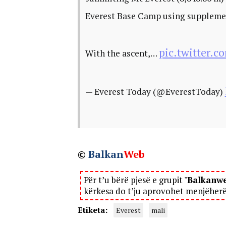
Everest Base Camp using suppleme
pic.twitter.
With the ascent,…
— Everest Today (@EverestToday)
©
Balkan
Web
Për t’u bërë pjesë e grupit "
Balkanw
kërkesa do t’ju aprovohet menjëher
Etiketa:
Everest
mali