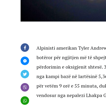
Alpinisti amerikan Tyler Andrew
botëror për ngjitjen më të shpej
përdorimin e oksigjenit shtesë. 3
nga kampi bazë në lartësinë 5,3
për vetëm 9 orë e 55 minuta, du
vendosur nga nepalezi Lhakpa Ge