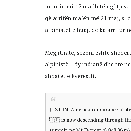
numrin më të madh të ngjitjeve 
që arritën majën më 21 maj, si d
alpinistët e huaj, që ka arritur n
Megjithatë, sezoni është shoqëru
alpinistë – dy indianë dhe tre 
shpatet e Everestit.
JUST IN: American endurance athl
🇺🇸 is now descending through the
summiting Mt Everest (8,848.86 m) 