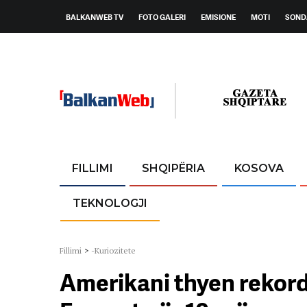
BALKANWEB TV
FOTO GALERI
EMISIONE
MOTI
SOND
FILLIMI
SHQIPËRIA
KOSOVA
TEKNOLOGJI
Fillimi
>
-Kuriozitete
Amerikani thyen rekordi