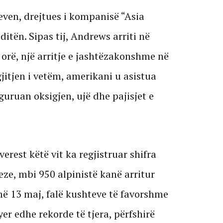
ven, drejtues i kompanisë “Asia
ditën. Sipas tij, Andrews arriti në
 orë, një arritje e jashtëzakonshme në
gjitjen i vetëm, amerikani u asistua
iguruan oksigjen, ujë dhe pajisjet e
verest këtë vit ka regjistruar shifra
eze, mbi 950 alpinistë kanë arritur
më 13 maj, falë kushteve të favorshme
er edhe rekorde të tjera, përfshirë