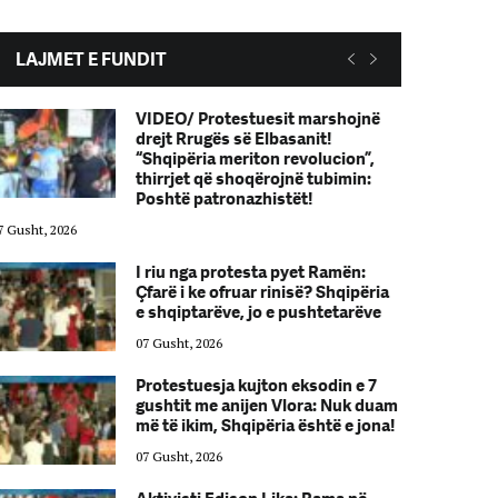
LAJMET E FUNDIT
VIDEO/ Protestuesit marshojnë
drejt Rrugës së Elbasanit!
“Shqipëria meriton revolucion”,
thirrjet që shoqërojnë tubimin:
Poshtë patronazhistët!
7 Gusht, 2026
07 Gusht, 2026
I riu nga protesta pyet Ramën:
Çfarë i ke ofruar rinisë? Shqipëria
e shqiptarëve, jo e pushtetarëve
07 Gusht, 2026
Protestuesja kujton eksodin e 7
gushtit me anijen Vlora: Nuk duam
më të ikim, Shqipëria është e jona!
07 Gusht, 2026