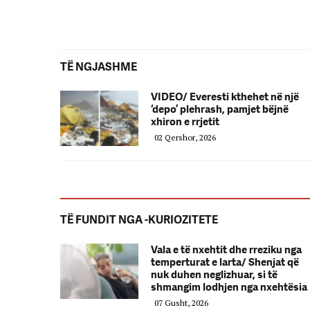
TË NGJASHME
VIDEO/ Everesti kthehet në një
‘depo’ plehrash, pamjet bëjnë
xhiron e rrjetit
02 Qershor, 2026
TË FUNDIT NGA -KURIOZITETE
Vala e të nxehtit dhe rreziku nga
temperturat e larta/ Shenjat që
nuk duhen neglizhuar, si të
shmangim lodhjen nga nxehtësia
07 Gusht, 2026