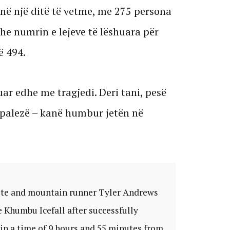
në një ditë të vetme, me 275 persona
he numrin e lejeve të lëshuara për
ë 494.
ar edhe me tragjedi. Deri tani, pesë
nepalezë – kanë humbur jetën në
ete and mountain runner Tyler Andrews
 Khumbu Icefall after successfully
in a time of 9 hours and 55 minutes from