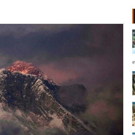
VIDEO/ Protestuesit marshojnë
drejt Rrugës së Elbasanit!
“Shqipëria meriton revolucion”,
thirrjet që shoqërojnë tubimin:
Poshtë patronazhistët!
07 Gusht, 2026
0
I riu nga protesta pyet Ramën:
Çfarë i ke ofruar rinisë? Shqipëria
e shqiptarëve, jo e pushtetarëve
07 Gusht, 2026
Protestuesja kujton eksodin e 7
gushtit me anijen Vlora: Nuk duam
më të ikim, Shqipëria është e jona!
07 Gusht, 2026