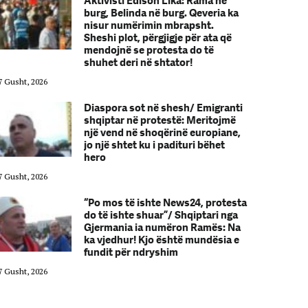
Aktivisti Edison Lika: Rama në
burg, Belinda në burg. Qeveria ka
nisur numërimin mbrapsht.
Sheshi plot, përgjigje për ata që
mendojnë se protesta do të
shuhet deri në shtator!
7 Gusht, 2026
07 Gusht, 2026
Diaspora sot në shesh/ Emigranti
shqiptar në protestë: Meritojmë
një vend në shoqërinë europiane,
jo një shtet ku i padituri bëhet
hero
7 Gusht, 2026
07 Gusht, 2026
“Po mos të ishte News24, protesta
do të ishte shuar”/ Shqiptari nga
Gjermania ia numëron Ramës: Na
ka vjedhur! Kjo është mundësia e
fundit për ndryshim
7 Gusht, 2026
07 Gusht, 2026