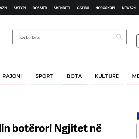
AZH
SHTYPI
DOSSIER
SHËNDETI
GATIMI
HOROSKOPI
NEWS24
RAJONI
SPORT
BOTA
KULTURË
M
n botëror! Ngjitet në