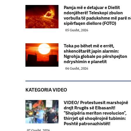
Pamja më e detajuar e Diellit
ndonjëherë! Teleskopi zbulon
vorbulla të padukshme më parë n
sipërfaqen diellore (FOTO)
05 Gusht, 2026
Toka po bëhet më e errët,
shkencëtarët japin alarmin:
Ngrohja globale po përshpejton
ndryshimin e planetit
04 Gusht, 2026
KATEGORIA VIDEO
VIDEO/ Protestuesit marshojnë
drejt Rrugës së Elbasanit!
“Shqipëria meriton revolucion”,
thirrjet që shoqërojnë tubimin:
Poshtë patronazhistët!
07 Gusht, 2026