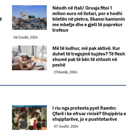
Ndodh në Itali/ Gruaja fitoi 1
milion euro në llotari, por e hodhi
ë
biletën në plehra. Skanoi kamionin
me mbetje dhe e gjeti të paprekur
trofeun
04 Gusht, 2026
Më të lodhur, më pak aktivë. Kur
duhet të tregojmë kujdes? Të flesh
shumë pak të bën të shtosh në
peshë
29 Korrik, 2026
I riu nga protesta pyet Ramën:
Çfarë i ke ofruar rinisë? Shqipëria e
shqiptarëve, jo e pushtetarëve
07 Gusht, 2026