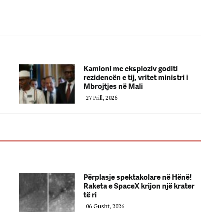
Kamioni me eksploziv goditi
rezidencën e tij, vritet ministri i
Mbrojtjes në Mali
27 Prill, 2026
Përplasje spektakolare në Hënë!
Raketa e SpaceX krijon një krater
të ri
06 Gusht, 2026