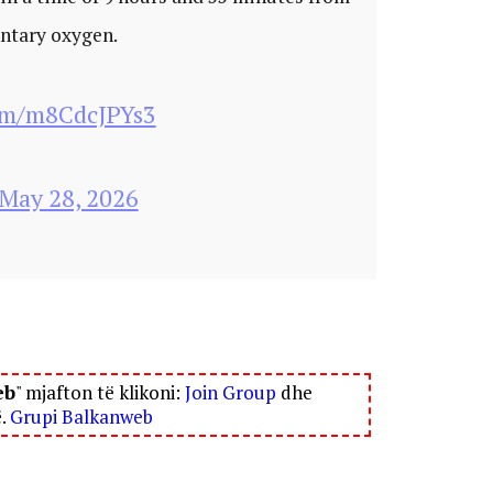
ntary oxygen.
com/m8CdcJPYs3
May 28, 2026
eb
" mjafton të klikoni:
Join Group
dhe
ë.
Grupi Balkanweb