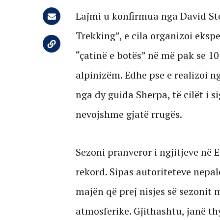
Lajmi u konfirmua nga David Ste
Trekking”, e cila organizoi ekspe
“çatinë e botës” në më pak se 10
alpinizëm. Edhe pse e realizoi n
nga dy guida Sherpa, të cilët i s
nevojshme gjatë rrugës.
Sezoni pranveror i ngjitjeve në E
rekord. Sipas autoriteteve nepal
majën që prej nisjes së sezonit 
atmosferike. Gjithashtu, janë thy