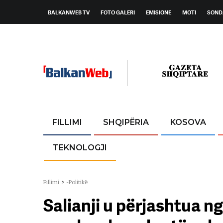
BALKANWEB TV
FOTO GALERI
EMISIONE
MOTI
SOND
FILLIMI
SHQIPËRIA
KOSOVA
TEKNOLOGJI
Fillimi
>
-Politikë
Salianji u përjashtua n