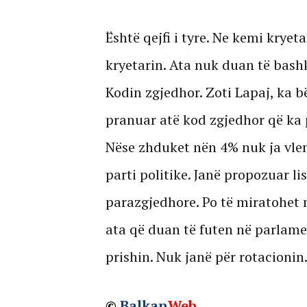
Është qejfi i tyre. Ne kemi kryet
kryetarin. Ata nuk duan të bashk
Kodin zgjedhor. Zoti Lapaj, ka b
pranuar atë kod zgjedhor që ka 
Nëse zhduket nën 4% nuk ja vle
parti politike. Janë propozuar li
parazgjedhore. Po të miratohet n
ata që duan të futen në parlament
prishin. Nuk janë për rotacionin
©
Balkan
Web