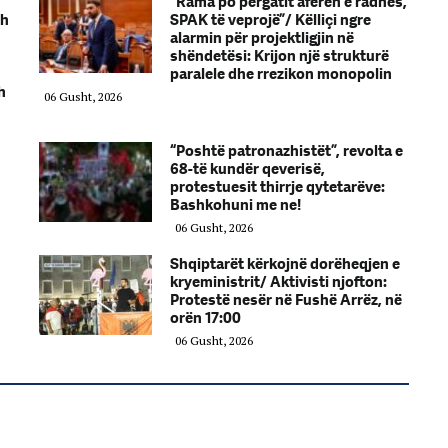
“Rama po përgatit aferën e radhës,
zh
SPAK të veprojë”/ Këlliçi ngre
alarmin për projektligjin në
shëndetësi: Krijon një strukturë
paralele dhe rrezikon monopolin
h
06 Gusht, 2026
“Poshtë patronazhistët”, revolta e
68-të kundër qeverisë,
protestuesit thirrje qytetarëve:
Bashkohuni me ne!
06 Gusht, 2026
Shqiptarët kërkojnë dorëheqjen e
kryeministrit/ Aktivisti njofton:
Protestë nesër në Fushë Arrëz, në
orën 17:00
06 Gusht, 2026