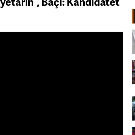
etarin”, Baçi: Kandidatët
Shpërthim në një minibus në
periferi të Damaskut, dy të vrarë
dhe 13 të plagosur
06 Gusht, 2026
“Poshtë patronazhistët”, revolta e
68-të kundër qeverisë,
protestuesit thirrje qytetarëve:
Bashkohuni me ne!
06 Gusht, 2026
“O milet, Rama ka siklet!”,
protestuesit marshojnë drejt ish-
Bllokut: Shqipëria e shqiptarëve!
06 Gusht, 2026
68 ditë protesta masive, qytetarët