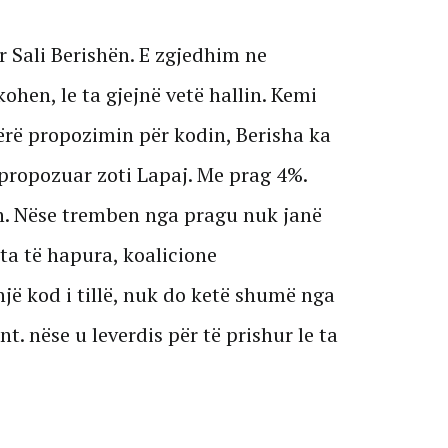
ar Sali Berishën. E zgjedhim ne
ohen, le ta gjejnë vetë hallin. Kemi
ërë propozimin për kodin, Berisha ka
propozuar zoti Lapaj. Me prag 4%.
n. Nëse tremben nga pragu nuk janë
sta të hapura, koalicione
jë kod i tillë, nuk do ketë shumë nga
. nëse u leverdis për të prishur le ta
.