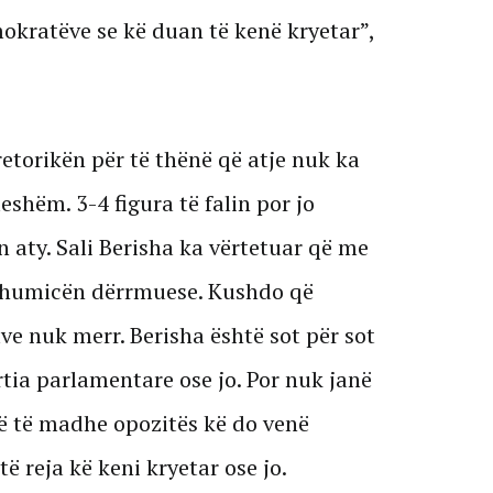
okratëve se kë duan të kenë kryetar”,
torikën për të thënë që atje nuk ka
eshëm. 3-4 figura të falin por jo
in aty. Sali Berisha ka vërtetuar që me
a shumicën dërrmuese. Kushdo që
ve nuk merr. Berisha është sot për sot
rtia parlamentare ose jo. Por nuk janë
ë të madhe opozitës kë do venë
të reja kë keni kryetar ose jo.