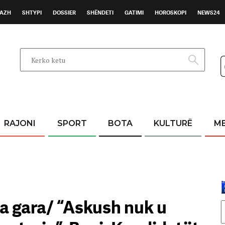
AZH
SHTYPI
DOSSIER
SHËNDETI
GATIMI
HOROSKOPI
NEWS24
RAJONI
SPORT
BOTA
KULTURË
M
ga gara/ “Askush nuk u