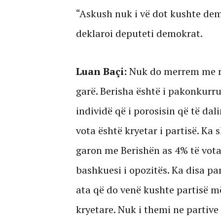
“Askush nuk i vë dot kushte dem
deklaroi deputeti demokrat.
Luan Baçi:
Nuk do merrem me re
garë. Berisha është i pakonkurru
individë që i porosisin që të dal
vota është kryetar i partisë. K
garon me Berishën as 4% të vota
bashkuesi i opozitës. Ka disa pa
ata që do venë kushte partisë m
kryetare. Nuk i themi ne partive 