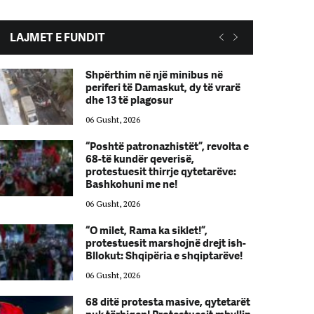
LAJMET E FUNDIT
Shpërthim në një minibus në
periferi të Damaskut, dy të vrarë
dhe 13 të plagosur
06 Gusht, 2026
“Poshtë patronazhistët”, revolta e
68-të kundër qeverisë,
protestuesit thirrje qytetarëve:
Bashkohuni me ne!
06 Gusht, 2026
“O milet, Rama ka siklet!”,
protestuesit marshojnë drejt ish-
Bllokut: Shqipëria e shqiptarëve!
06 Gusht, 2026
68 ditë protesta masive, qytetarët