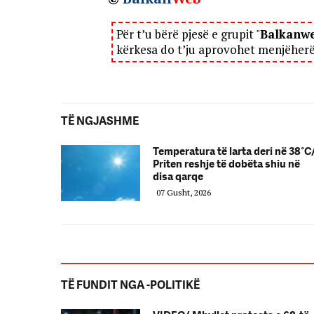
Për t’u bërë pjesë e grupit "
Balkanw
kërkesa do t’ju aprovohet menjëher
TË NGJASHME
Temperatura të larta deri në 38°C
Priten reshje të dobëta shiu në
disa qarqe
07 Gusht, 2026
TË FUNDIT NGA -POLITIKË