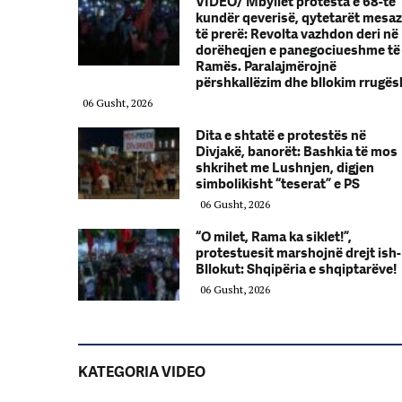
VIDEO/ Mbyllet protesta e 68-të
kundër qeverisë, qytetarët mesa
të prerë: Revolta vazhdon deri në
dorëheqjen e panegociueshme të
Ramës. Paralajmërojnë
përshkallëzim dhe bllokim rrugës
06 Gusht, 2026
Dita e shtatë e protestës në
Divjakë, banorët: Bashkia të mos
shkrihet me Lushnjen, digjen
simbolikisht “teserat” e PS
06 Gusht, 2026
“O milet, Rama ka siklet!”,
protestuesit marshojnë drejt ish-
Bllokut: Shqipëria e shqiptarëve!
06 Gusht, 2026
KATEGORIA VIDEO