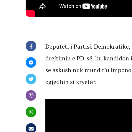
Deputeti i Partisë Demokratike,
drejtimin e PD-së, ku kandidon 
se askush nuk mund t’u imponoj
zgjedhin si kryetar.