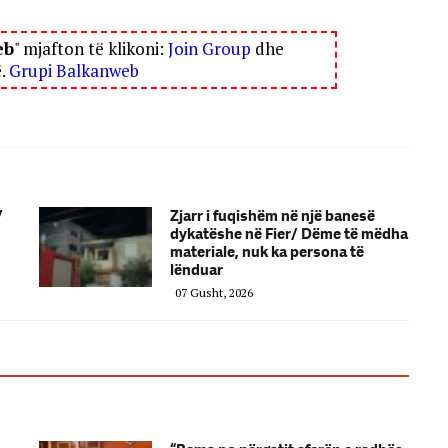
eb
" mjafton të klikoni:
Join Group
dhe
ë.
Grupi Balkanweb
/
Zjarr i fuqishëm në një banesë
dykatëshe në Fier/ Dëme të mëdha
materiale, nuk ka persona të
lënduar
07 Gusht, 2026