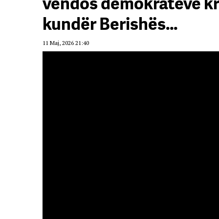
vendos demokratëve kry
kundër Berishës…
11 Maj, 2026 21:40