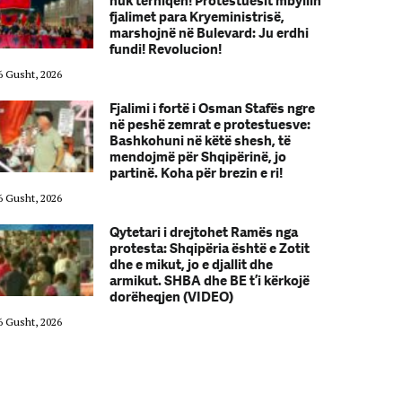
nuk tërhiqen! Protestuesit mbyllin
fjalimet para Kryeministrisë,
marshojnë në Bulevard: Ju erdhi
fundi! Revolucion!
6 Gusht, 2026
06 Gusht, 2026
Fjalimi i fortë i Osman Stafës ngre
në peshë zemrat e protestuesve:
Bashkohuni në këtë shesh, të
mendojmë për Shqipërinë, jo
partinë. Koha për brezin e ri!
6 Gusht, 2026
06 Gusht, 2026
Qytetari i drejtohet Ramës nga
protesta: Shqipëria është e Zotit
dhe e mikut, jo e djallit dhe
armikut. SHBA dhe BE t’i kërkojë
dorëheqjen (VIDEO)
6 Gusht, 2026
06 Gusht, 2026