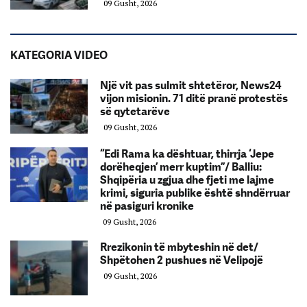
09 Gusht, 2026
KATEGORIA VIDEO
Një vit pas sulmit shtetëror, News24
vijon misionin. 71 ditë pranë protestës
së qytetarëve
09 Gusht, 2026
“Edi Rama ka dështuar, thirrja ‘Jepe
dorëheqjen’ merr kuptim”/ Balliu:
Shqipëria u zgjua dhe fjeti me lajme
krimi, siguria publike është shndërruar
në pasiguri kronike
09 Gusht, 2026
Rrezikonin të mbyteshin në det/
Shpëtohen 2 pushues në Velipojë
09 Gusht, 2026