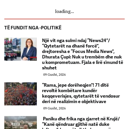
loading...
TË FUNDIT NGA -POLITIKË
Një vit nga sulmi ndaj “News24”/
“Qytetarët na dhanë forcë”,
drejtoresha e “Focus Media News”,
Dhurata Çupi: Nuk u trembëm dhe nuk
u komprometuam. Fjala e lirë s’mund të
shuhet
09 Gusht, 2026
“Rama, jepe dorëheqjen”! 71 ditë
revoltë kombëtare kundër
keqqeverisjes, qytetarët të vendosur
deri në realizimin e objektivave
09 Gusht, 2026
Paniku dhe frika nga zjarret në Krujë/
“Kanë qëndruar gjithë natë duke