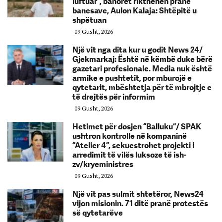
luftuar”, banorët rikthehen pranë
banesave, Aulon Kalaja: Shtëpitë u
shpëtuan
09 Gusht, 2026
Një vit nga dita kur u godit News 24/
Gjekmarkaj: Është në këmbë duke bërë
gazetari profesionale. Media nuk është
armike e pushtetit, por mburojë e
qytetarit, mbështetja për të mbrojtje e
të drejtës për informim
09 Gusht, 2026
Hetimet për dosjen “Balluku”/ SPAK
ushtron kontrolle në kompaninë
“Atelier 4”, sekuestrohet projekti i
arredimit të vilës luksoze të ish-
zv/kryeministres
09 Gusht, 2026
Një vit pas sulmit shtetëror, News24
vijon misionin. 71 ditë pranë protestës
së qytetarëve