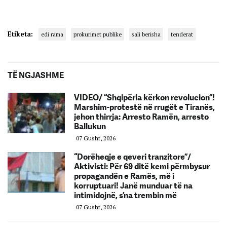
Etiketa:
edi rama
prokurimet publike
sali berisha
tenderat
TË NGJASHME
VIDEO/ “Shqipëria kërkon revolucion”!
Marshim-protestë në rrugët e Tiranës,
jehon thirrja: Arresto Ramën, arresto
Ballukun
07 Gusht, 2026
“Dorëheqje e qeveri tranzitore”/
Aktivisti: Për 69 ditë kemi përmbysur
propagandën e Ramës, më i
korruptuari! Janë munduar të na
intimidojnë, s’na trembin më
07 Gusht, 2026