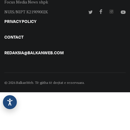
Focus Media News shpk
NUIS/NIPT K21909002K
PRIVACY POLICY
CONTACT
REDAKSIA@BALKANWEB.COM
© 2026 BalkanWeb. Të gjitha të drejtat e rezervuara.
©