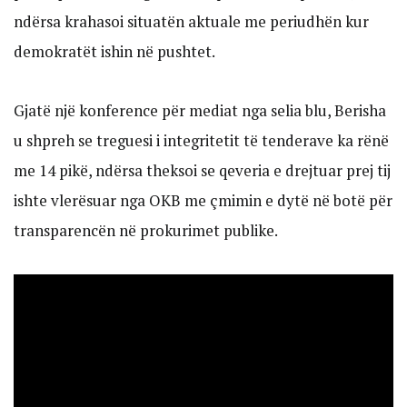
ndërsa krahasoi situatën aktuale me periudhën kur
demokratët ishin në pushtet.
Gjatë një konference për mediat nga selia blu, Berisha
u shpreh se treguesi i integritetit të tenderave ka rënë
me 14 pikë, ndërsa theksoi se qeveria e drejtuar prej tij
ishte vlerësuar nga OKB me çmimin e dytë në botë për
transparencën në prokurimet publike.