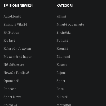
EMISIONE NEWS24
KATEGORI
Autoktonët
Fillimi
Emisioni Vila 24
Minutë pas minute
Fit Station
Shqipëria
Kjo Javë
Politikë
Koha për t'u zgjuar
Kronikë
Me zemër të hapur
Ekonomi
Në shënjester
Kosova
News24 Fundjavë
Rajoni
Oponencë
Sport
Podcast
Bota
Sport News
Kulturë
Studio 24
Metropol