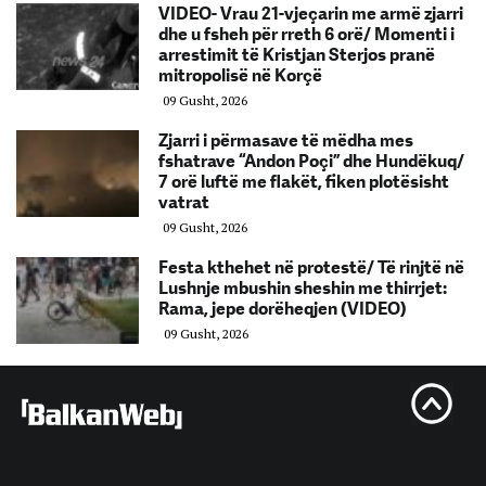
VIDEO- Vrau 21-vjeçarin me armë zjarri
dhe u fsheh për rreth 6 orë/ Momenti i
arrestimit të Kristjan Sterjos pranë
mitropolisë në Korçë
09 Gusht, 2026
Zjarri i përmasave të mëdha mes
fshatrave “Andon Poçi” dhe Hundëkuq/
7 orë luftë me flakët, fiken plotësisht
vatrat
09 Gusht, 2026
Festa kthehet në protestë/ Të rinjtë në
Lushnje mbushin sheshin me thirrjet:
Rama, jepe dorëheqjen (VIDEO)
09 Gusht, 2026