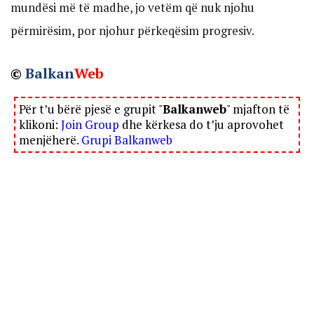
mundësi më të madhe, jo vetëm që nuk njohu
përmirësim, por njohur përkeqësim progresiv.
©
Balkan
Web
Për t’u bërë pjesë e grupit "
Balkanweb
" mjafton të
klikoni:
Join Group
dhe kërkesa do t’ju aprovohet
menjëherë.
Grupi Balkanweb