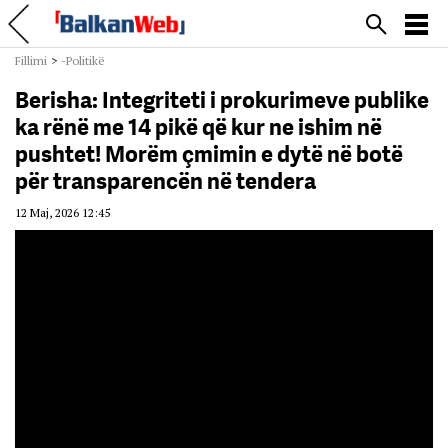
Fillimi
>
-Politikë
Berisha: Integriteti i prokurimeve publike
ka rënë me 14 pikë që kur ne ishim në
pushtet! Morëm çmimin e dytë në botë
për transparencën në tendera
12 Maj, 2026 12:45