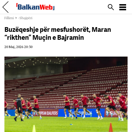
Fillimi
>
-Shqipëri
Buzëqeshje për mesfushorët, Maran
“rikthen” Muçin e Bajramin
20 Maj, 2026 20:30