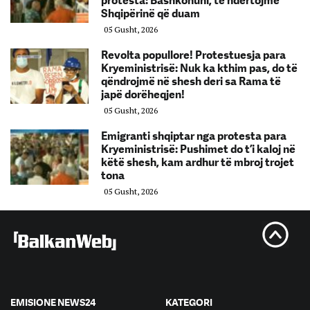
protesta: Bashkohuni, të ndërtojmë
Shqipërinë që duam
05 Gusht, 2026
Revolta popullore! Protestuesja para
Kryeministrisë: Nuk ka kthim pas, do të
qëndrojmë në shesh deri sa Rama të
japë dorëheqjen!
05 Gusht, 2026
Emigranti shqiptar nga protesta para
Kryeministrisë: Pushimet do t’i kaloj në
këtë shesh, kam ardhur të mbroj trojet
tona
05 Gusht, 2026
EMISIONE NEWS24
KATEGORI