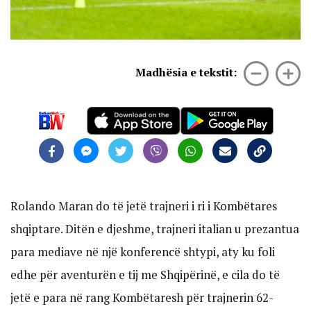
Madhësia e tekstit:
Rolando Maran do të jetë trajneri i ri i Kombëtares
shqiptare. Ditën e djeshme, trajneri italian u prezantua
para mediave në një konferencë shtypi, aty ku foli
edhe për aventurën e tij me Shqipërinë, e cila do të
jetë e para në rang Kombëtaresh për trajnerin 62-