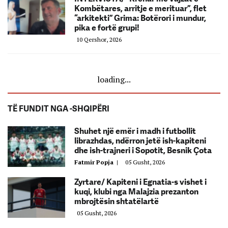
Kombëtares, arritje e merituar”, flet
“arkitekti” Grima: Botërori i mundur,
pika e fortë grupi!
10 Qershor, 2026
loading...
TË FUNDIT NGA -SHQIPËRI
Shuhet një emër i madh i futbollit
librazhdas, ndërron jetë ish-kapiteni
dhe ish-trajneri i Sopotit, Besnik Çota
Fatmir Popja
|
05 Gusht, 2026
Zyrtare/ Kapiteni i Egnatia-s vishet i
kuqi, klubi nga Malajzia prezanton
mbrojtësin shtatëlartë
05 Gusht, 2026