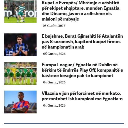
Kupat e Evropës/ Mbrëmje e vështirë
për ekipet shqiptare, munden Egnatia
dhe Dinamo, javën e ardhshme nis
misioni përmbysje
05 Gusht, 2026
E bujshme, Berat Gjimshiti lë Atalantën
pas 8 sezonesh, kapiteni kuqezi firmos
në kampionatin arab
05 Gusht, 2026
Europa League/ Egnatia në Dublin në
kërkim të ëndrrës Play Off, kompanitë e
basteve besojnë pak te kampionët
04 Gusht, 2026
Vllaznia vijon përforcimet në merkato,
prezantohet ish kampioni me Egnatia-n
04 Gusht, 2026