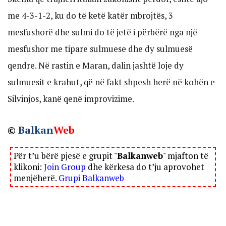
me 4-3-1-2, ku do të ketë katër mbrojtës, 3
mesfushorë dhe sulmi do të jetë i përbërë nga një
mesfushor me tipare sulmuese dhe dy sulmuesë
qendre. Në rastin e Maran, dalin jashtë loje dy
sulmuesit e krahut, që në fakt shpesh herë në kohën e
Silvinjos, kanë qenë improvizime.
©
Balkan
Web
Për t’u bërë pjesë e grupit "
Balkanweb
" mjafton të
klikoni:
Join Group
dhe kërkesa do t’ju aprovohet
menjëherë.
Grupi Balkanweb