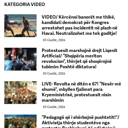
KATEGORIA VIDEO
VIDEO/ Kërcënoi banorët me thikë,
kandidati demokrat për Kongres
arrestohet pas incidentit në plazh në
Havai. Neutralizohet me tek goditje!
05 Gusht, 2026
Protestuesit marshojnë drejt Liqenit
Artificial/ “Shqipëria meriton
revolucion”, thirrjet që shoqërojnë
tubimin: Poshtë diktatura!
05 Gusht, 2026
LIVE- Revolta në ditën e 67! “Nesër më
shumë”, mbyllen fjalimet para
Kryeministrisë, protestuesit nisin
marshimin
05 Gusht, 2026
“Pedagogë që i shërbejnë pushtetit!”/
Aktivistja thirrje studentëve nga