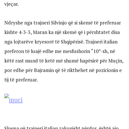
vjeçar.
Ndryshe nga trajneri Silvinjo që si skemë të preferuar
kishte 4-3-3, Maran ka një skemë që i përshtatet disa
nga lojtarëve kryesorë të Shqipërisë. Trajneri italian
preferon të luajë edhe me mesfushorin “10”-sh, në
këtë rast mund të ketë më shumë hapësirë për Muçin,
por edhe për Bajramin që të rikthehet në pozicionin e
tij të preferuar.
Skema që trajneri italian zakonisht përdor, është ajo