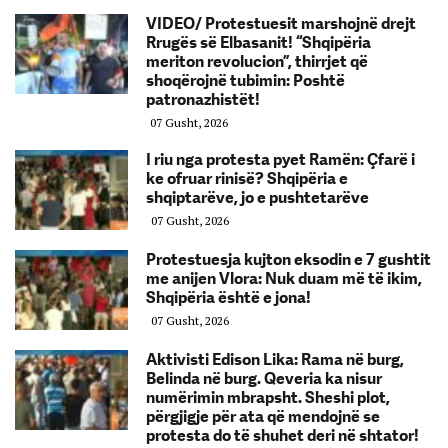
VIDEO/ Protestuesit marshojnë drejt
Rrugës së Elbasanit! “Shqipëria
meriton revolucion”, thirrjet që
shoqërojnë tubimin: Poshtë
patronazhistët!
07 Gusht, 2026
I riu nga protesta pyet Ramën: Çfarë i
ke ofruar rinisë? Shqipëria e
shqiptarëve, jo e pushtetarëve
07 Gusht, 2026
Protestuesja kujton eksodin e 7 gushtit
me anijen Vlora: Nuk duam më të ikim,
Shqipëria është e jona!
07 Gusht, 2026
Aktivisti Edison Lika: Rama në burg,
Belinda në burg. Qeveria ka nisur
numërimin mbrapsht. Sheshi plot,
përgjigje për ata që mendojnë se
protesta do të shuhet deri në shtator!