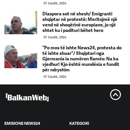
07 Gusht, 2026
Diaspora sot në shesh/ Emigranti
shqiptar në protestë: Meritojmë një
vend në shoqërinë europiane, jo një
shtet ku i padituri bëhet hero
07 Gusht, 2026
“Po mos të ishte News24, protesta do
të ishte shuar”/ Shqiptari nga
Gjermania ia numëron Ramës: Na ka
vjedhur! Kjo është mundësia e fundit
për ndryshim
07 Gusht, 2026
EMISIONE NEWS24
KATEGORI