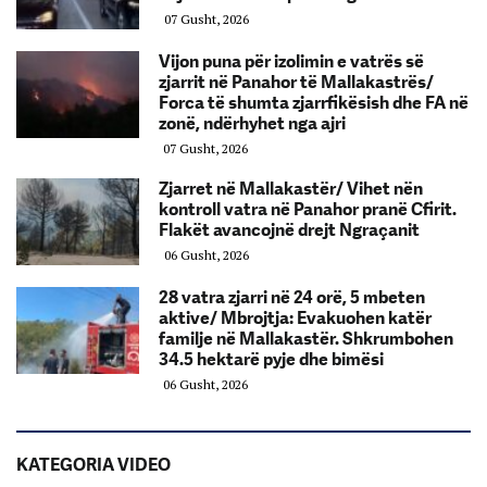
07 Gusht, 2026
Vijon puna për izolimin e vatrës së
zjarrit në Panahor të Mallakastrës/
Forca të shumta zjarrfikësish dhe FA në
zonë, ndërhyhet nga ajri
07 Gusht, 2026
Zjarret në Mallakastër/ Vihet nën
kontroll vatra në Panahor pranë Cfirit.
Flakët avancojnë drejt Ngraçanit
06 Gusht, 2026
28 vatra zjarri në 24 orë, 5 mbeten
aktive/ Mbrojtja: Evakuohen katër
familje në Mallakastër. Shkrumbohen
34.5 hektarë pyje dhe bimësi
06 Gusht, 2026
KATEGORIA VIDEO