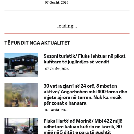
07 Gusht, 2026
loading...
TË FUNDIT NGA AKTUALITET
Sezoni turistik/ Fluks i shtuar në pikat
kufitare të juglindjes së vendit
07 Gusht, 2026
30 vatra zjarri në 24 orë, 8 mbeten
aktive/ Angazhohen mbi 600 forca dhe
mjete ajrore në terren. Nuk ka rrezik
për zonat e banuara
07 Gusht, 2026
Fluks i lartë në Morinë/ Mbi 422 mijë
udhëtarë kaluan kufirin në korrik, 90
mijë në 5 ditët e para të gushtit