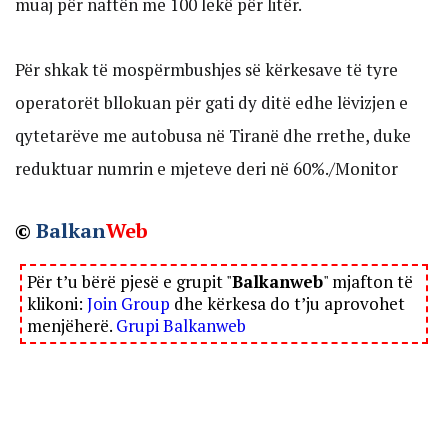
muaj për naftën me 100 lekë për litër.
Për shkak të mospërmbushjes së kërkesave të tyre
operatorët bllokuan për gati dy ditë edhe lëvizjen e
qytetarëve me autobusa në Tiranë dhe rrethe, duke
reduktuar numrin e mjeteve deri në 60%./Monitor
©
Balkan
Web
Për t’u bërë pjesë e grupit "
Balkanweb
" mjafton të
klikoni:
Join Group
dhe kërkesa do t’ju aprovohet
menjëherë.
Grupi Balkanweb