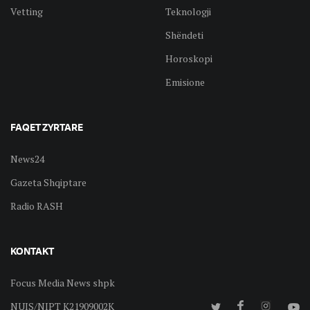
Vetting
Teknologji
Shëndeti
Horoskopi
Emisione
FAQET ZYRTARE
News24
Gazeta Shqiptare
Radio RASH
KONTAKT
Focus Media News shpk
NUIS/NIPT K21909002K