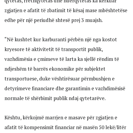
qytetas, rrethqytetas dhe ndërqytetas ka kërkuar
zgjatjen e afatit të zbatimit të kësaj mase mbështetëse
edhe për një periudhë shtesë prej 3 muajsh.
“Në kushtet kur karburanti përbën një nga kostot
kryesore të aktivitetit të transportit publik,
vazhdimësia e çmimeve të larta ka sjellë rëndim të
ndjeshëm të barrës ekonomike për subjektet
transportuese, duke vështirësuar përmbushjen e
detyrimeve financiare dhe garantimin e vazhdimësisë
normale të shërbimit publik ndaj qytetarëve.
Kështu, kërkojmë marrjen e masave për zgjatjen e
afatit të kompensimit financiar në masën 50 lekë/litër