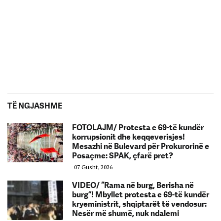
TË NGJASHME
FOTOLAJM/ Protesta e 69-të kundër
korrupsionit dhe keqqeverisjes!
Mesazhi në Bulevard për Prokurorinë e
Posaçme: SPAK, çfarë pret?
07 Gusht, 2026
VIDEO/ “Rama në burg, Berisha në
burg”! Mbyllet protesta e 69-të kundër
kryeministrit, shqiptarët të vendosur:
Nesër më shumë, nuk ndalemi