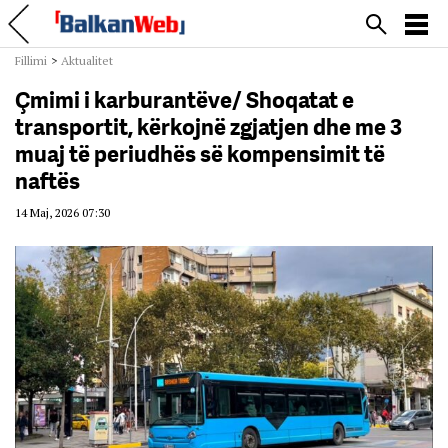
Fillimi
>
Aktualitet
Çmimi i karburantëve/ Shoqatat e
transportit, kërkojnë zgjatjen dhe me 3
muaj të periudhës së kompensimit të
naftës
14 Maj, 2026 07:30