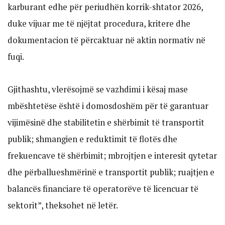
karburant edhe për periudhën korrik-shtator 2026,
duke vijuar me të njëjtat procedura, kritere dhe
dokumentacion të përcaktuar në aktin normativ në
fuqi.
Gjithashtu, vlerësojmë se vazhdimi i kësaj mase
mbështetëse është i domosdoshëm për të garantuar
vijimësinë dhe stabilitetin e shërbimit të transportit
publik; shmangien e reduktimit të flotës dhe
frekuencave të shërbimit; mbrojtjen e interesit qytetar
dhe përballueshmërinë e transportit publik; ruajtjen e
balancës financiare të operatorëve të licencuar të
sektorit”, theksohet në letër.