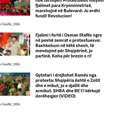
nuk tërhiqen! Protestuesit mbyllin
fjalimet para Kryeministrisë,
marshojnë në Bulevard: Ju erdhi
fundi! Revolucion!
6 Gusht, 2026
06 Gusht, 2026
Fjalimi i fortë i Osman Stafës ngre
në peshë zemrat e protestuesve:
Bashkohuni në këtë shesh, të
mendojmë për Shqipërinë, jo
partinë. Koha për brezin e ri!
6 Gusht, 2026
06 Gusht, 2026
Qytetari i drejtohet Ramës nga
protesta: Shqipëria është e Zotit
dhe e mikut, jo e djallit dhe
armikut. SHBA dhe BE t’i kërkojë
dorëheqjen (VIDEO)
6 Gusht, 2026
06 Gusht, 2026