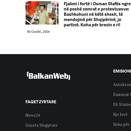
Fjalimi i fortë i Osman Stafës ngre
në peshë zemrat e protestuesve:
Bashkohuni në këtë shesh, të
mendojmë për Shqipërinë, jo
partinë. Koha për brezin e ri!
06 Gusht, 2026
EMISION
Autokton
Emisioni 
FAQET ZYRTARE
Fit Statio
Kjo Javë
News24
Koha për 
Gazeta Shqiptare