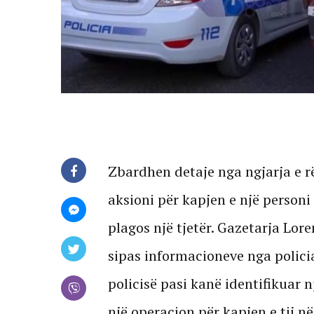
Zbardhen detaje nga ngjarja e r
aksioni për kapjen e një personi
plagos një tjetër. Gazetarja Lo
sipas informacioneve nga polici
policisë pasi kanë identifikuar 
një operacion për kapjen e tij në