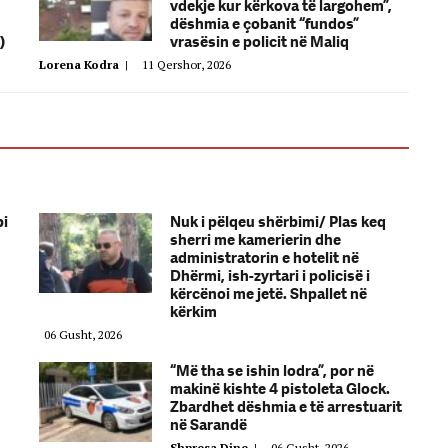
vdekje kur kërkova të largohem”,
dëshmia e çobanit “fundos”
)
vrasësin e policit në Maliq
Lorena Kodra
|
11 Qershor, 2026
bi
Nuk i pëlqeu shërbimi/ Plas keq
sherri me kamerierin dhe
administratorin e hotelit në
Dhërmi, ish-zyrtari i policisë i
kërcënoi me jetë. Shpallet në
kërkim
06 Gusht, 2026
“Më tha se ishin lodra”, por në
makinë kishte 4 pistoleta Glock.
Zbardhet dëshmia e të arrestuarit
në Sarandë
Shpresa Dine
|
06 Gusht, 2026