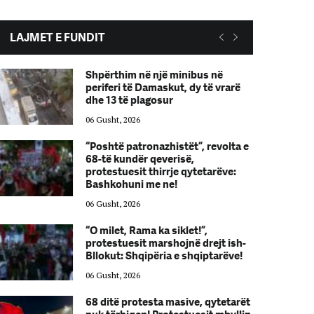
LAJMET E FUNDIT
Shpërthim në një minibus në
periferi të Damaskut, dy të vrarë
dhe 13 të plagosur
06 Gusht, 2026
“Poshtë patronazhistët”, revolta e
68-të kundër qeverisë,
protestuesit thirrje qytetarëve:
Bashkohuni me ne!
06 Gusht, 2026
“O milet, Rama ka siklet!”,
protestuesit marshojnë drejt ish-
Bllokut: Shqipëria e shqiptarëve!
06 Gusht, 2026
68 ditë protesta masive, qytetarët