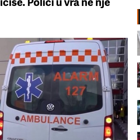
cisë. Polici u vra në një
Shpërthim në një minibus në
periferi të Damaskut, dy të vrarë
dhe 13 të plagosur
06 Gusht, 2026
“Poshtë patronazhistët”, revolta e
68-të kundër qeverisë,
protestuesit thirrje qytetarëve:
Bashkohuni me ne!
06 Gusht, 2026
“O milet, Rama ka siklet!”,
protestuesit marshojnë drejt ish-
Bllokut: Shqipëria e shqiptarëve!
06 Gusht, 2026
68 ditë protesta masive, qytetarët