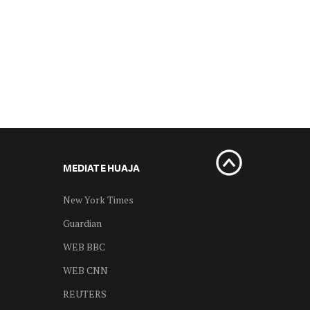
MEDIAT E HUAJA
New York Times
Guardian
WEB BBC
WEB CNN
REUTERS