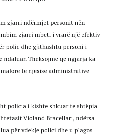
m zjarri ndërmjet personit nën
mbim zjarri mbeti i vrarë një efektiv
tër polic dhe gjithashtu personi i
ë ndaluar. Theksojmë që ngjarja ka
 malore të njësisë administrative
sht policia i kishte shkuar te shtëpia
shtetasit Violand Bracellari, ndërsa
llua për vdekje polici dhe u plagos