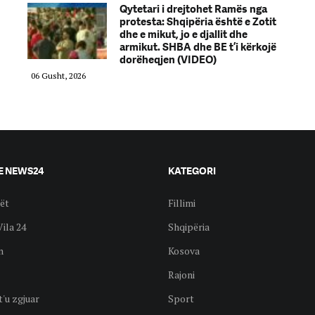
Qytetari i drejtohet Ramës nga
protesta: Shqipëria është e Zotit
dhe e mikut, jo e djallit dhe
armikut. SHBA dhe BE t’i kërkojë
dorëheqjen (VIDEO)
06 Gusht, 2026
E NEWS24
KATEGORI
ët
Fillimi
Vila 24
Shqipëria
n
Kosova
Rajoni
t'u zgjuar
Sport