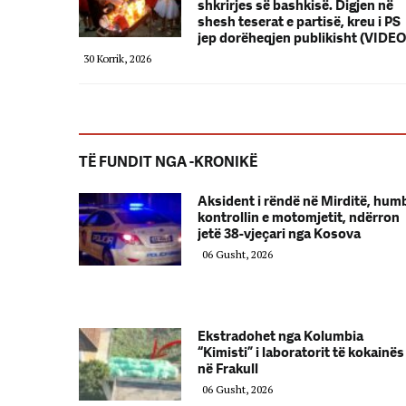
shkrirjes së bashkisë. Digjen në
shesh teserat e partisë, kreu i PS
jep dorëheqjen publikisht (VIDEO
30 Korrik, 2026
TË FUNDIT NGA -KRONIKË
Aksident i rëndë në Mirditë, hum
kontrollin e motomjetit, ndërron
jetë 38-vjeçari nga Kosova
06 Gusht, 2026
Ekstradohet nga Kolumbia
“Kimisti” i laboratorit të kokainës
në Frakull
06 Gusht, 2026