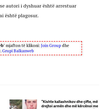
 se autori i dyshuar është arrestuar
ai është plagosur.
eb
" mjafton të klikoni:
Join Group
dhe
ë.
Grupi Balkanweb
“Kishte kallashnikov dhe çifte, më
drejtoi armën dhe më kërcënoi me