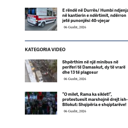
E rëndë në Durrës/ Humbi ndjenj
në kantierin e ndërtimit, ndërron
jetë punonjësi 40-vjeçar
06 Gusht, 2026
KATEGORIA VIDEO
Shpërthim në një minibus në
periferi të Damaskut, dy të vrarë
dhe 13 të plagosur
06 Gusht, 2026
“O milet, Rama ka siklet!”,
protestuesit marshojnë drejt ish-
Bllokut: Shqipëria e shqiptarëve!
06 Gusht, 2026