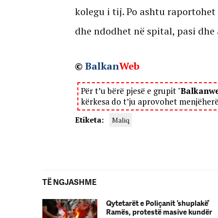
kolegu i tij. Po ashtu raportohet
dhe ndodhet në spital, pasi dhe 
©
Balkan
Web
Për t’u bërë pjesë e grupit "
Balkanw
kërkesa do t’ju aprovohet menjëher
Etiketa:
Maliq
TË NGJASHME
Qytetarët e Poliçanit ‘shuplakë’
Ramës, protestë masive kundër