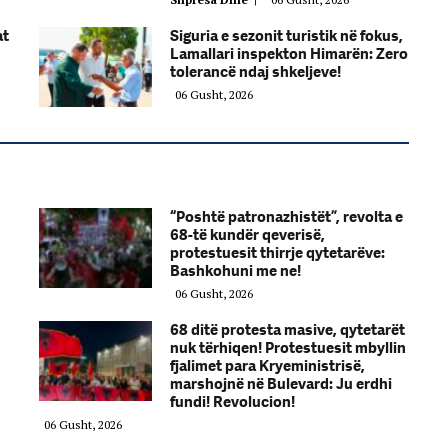
at
Siguria e sezonit turistik në fokus,
Lamallari inspekton Himarën: Zero
tolerancë ndaj shkeljeve!
06 Gusht, 2026
“Poshtë patronazhistët”, revolta e
68-të kundër qeverisë,
protestuesit thirrje qytetarëve:
Bashkohuni me ne!
06 Gusht, 2026
68 ditë protesta masive, qytetarët
nuk tërhiqen! Protestuesit mbyllin
fjalimet para Kryeministrisë,
marshojnë në Bulevard: Ju erdhi
fundi! Revolucion!
06 Gusht, 2026