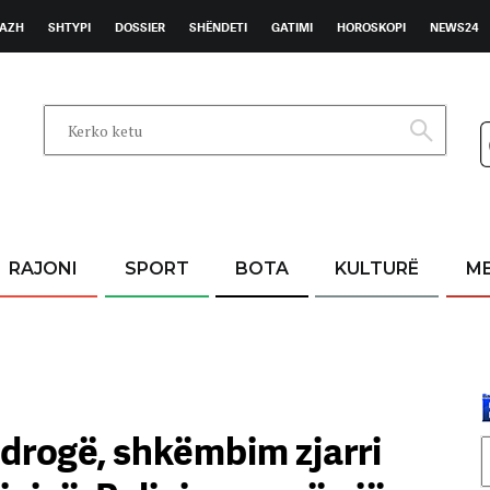
AZH
SHTYPI
DOSSIER
SHËNDETI
GATIMI
HOROSKOPI
NEWS24
RAJONI
SPORT
BOTA
KULTURË
M
 drogë, shkëmbim zjarri