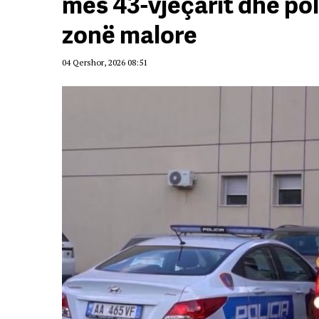
mes 43-vjeçarit dhe poli
zonë malore
04 Qershor, 2026 08:51