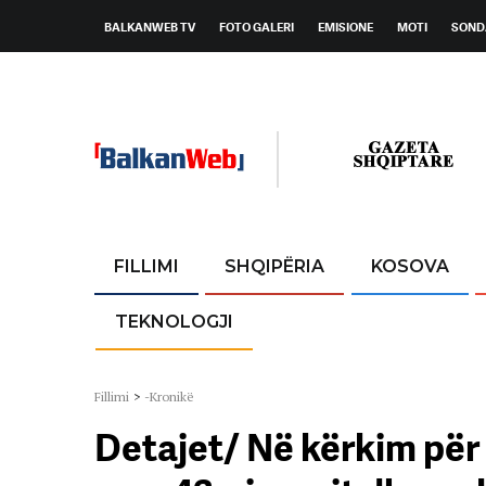
BALKANWEB TV
FOTO GALERI
EMISIONE
MOTI
SOND
FILLIMI
SHQIPËRIA
KOSOVA
TEKNOLOGJI
Fillimi
>
-Kronikë
Detajet/ Në kërkim për