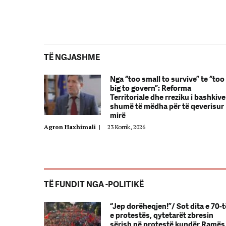
TË NGJASHME
Nga “too small to survive” te “too
big to govern”: Reforma
Territoriale dhe rreziku i bashkive
shumë të mëdha për të qeverisur
mirë
Agron Haxhimali
|
23 Korrik, 2026
TË FUNDIT NGA -POLITIKË
“Jep dorëheqjen!”/ Sot dita e 70-t
e protestës, qytetarët zbresin
sërish në protestë kundër Ramës