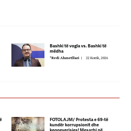
Bashki të vogla vs. Bashki të
mëdha
*Redi Ahmetllari
|
22 Korrik, 2026
ë
FOTOLAJM/ Protesta e 69-të
kundër korrupsionit dhe
keqqeverisjes! Mesazhi në