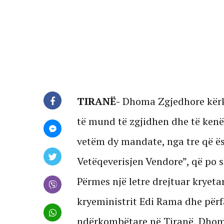
TIRANË-
Dhoma Zgjedhore kërko
të mund të zgjidhen dhe të kenë 
vetëm dy mandate, nga tre që ës
Vetëqeverisjen Vendore”, që po 
Përmes një letre drejtuar kryetar
kryeministrit Edi Rama dhe për
ndërkombëtare në Tiranë, Dhom