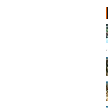
VIDEO/ Protestuesit marshojnë
drejt Rrugës së Elbasanit!
“Shqipëria meriton revolucion”,
thirrjet që shoqërojnë tubimin:
Poshtë patronazhistët!
07 Gusht, 2026
0
I riu nga protesta pyet Ramën:
Çfarë i ke ofruar rinisë? Shqipëria
e shqiptarëve, jo e pushtetarëve
07 Gusht, 2026
Protestuesja kujton eksodin e 7
gushtit me anijen Vlora: Nuk duam
më të ikim, Shqipëria është e jona!
07 Gusht, 2026