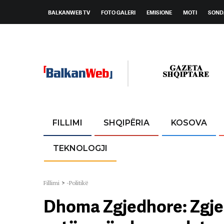
BALKANWEB TV
FOTO GALERI
EMISIONE
MOTI
SOND
FILLIMI
SHQIPËRIA
KOSOVA
TEKNOLOGJI
Fillimi
>
-Politikë
Dhoma Zgjedhore: Zgje