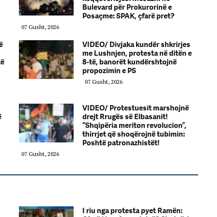
Bulevard për Prokurorinë e
Posaçme: SPAK, çfarë pret?
07 Gusht, 2026
ë
VIDEO/ Divjaka kundër shkrirjes
me Lushnjen, protesta në ditën e
të
8-të, banorët kundërshtojnë
propozimin e PS
07 Gusht, 2026
VIDEO/ Protestuesit marshojnë
ë
drejt Rrugës së Elbasanit!
“Shqipëria meriton revolucion”,
thirrjet që shoqërojnë tubimin:
Poshtë patronazhistët!
07 Gusht, 2026
I riu nga protesta pyet Ramën: