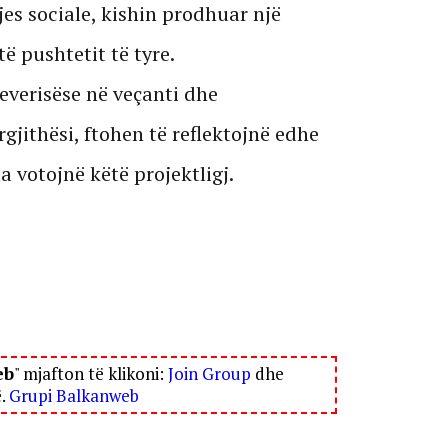
jes sociale, kishin prodhuar një
ë pushtetit të tyre.
everisëse në veçanti dhe
jithësi, ftohen të reflektojnë edhe
a votojnë këtë projektligj.
eb
" mjafton të klikoni:
Join Group
dhe
ë.
Grupi Balkanweb