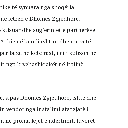
tike të synuara nga shoqëria
t në letrën e Dhomës Zgjedhore.
braktisuar dhe sugjerimet e partnerëve
 Ai bie në kundërshtim dhe me vetë
për bazë në këtë rast, i cili kufizon në
t nga kryebashkiakët në Italinë
e, sipas Dhomës Zgjedhore, ishte dhe
in vendor nga instalimi afatgjatë i
 në prona, lejet e ndërtimit, favoret