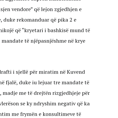
isjen vendore” që lejon zgjedhjen e
, duke rekomanduar që pika 2 e
ashikojë që “kryetari i bashkisë mund të
 2 mandate të njëpasnjëshme në krye
rafti i sjellë për miratim në Kuvend
ë fjalë, duke iu lejuar tre mandate të
madje me të drejtën rizgjedhjeje për
vlerëson se ky ndryshim negativ që ka
shtim me frymën e konsultimeve të