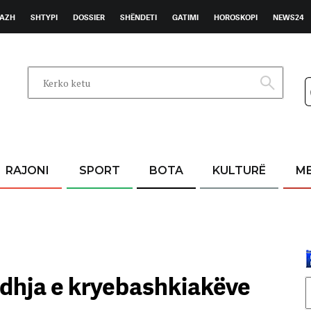
AZH
SHTYPI
DOSSIER
SHËNDETI
GATIMI
HOROSKOPI
NEWS24
RAJONI
SPORT
BOTA
KULTURË
M
dhja e kryebashkiakëve