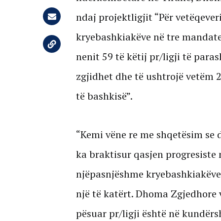
ndaj projektligjit “Për vetëqever
kryebashkiakëve në tre mandate
nenit 59 të këtij pr/ligji të par
zgjidhet dhe të ushtrojë vetëm
të bashkisë”.
“Kemi vëne re me shqetësim se d
ka braktisur qasjen progresiste n
njëpasnjëshme kryebashkiakëve, 
një të katërt. Dhoma Zgjedhore 
pësuar pr/ligji është në kundër