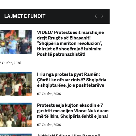
LAJMET E FUNDIT
VIDEO/ Protestuesit marshojnë
drejt Rrugës së Elbasanit!
“Shqipëria meriton revolucion”,
thirrjet që shoqërojnë tubimin:
Poshtë patronazhistët!
7 Gusht, 2026
07 Gusht, 2026
I riu nga protesta pyet Ramën:
Çfarë i ke ofruar rinisë? Shqipëria
e shqiptarëve, jo e pushtetarëve
07 Gusht, 2026
Protestuesja kujton eksodin e 7
gushtit me anijen Vlora: Nuk duam
më të ikim, Shqipëria është e jona!
07 Gusht, 2026