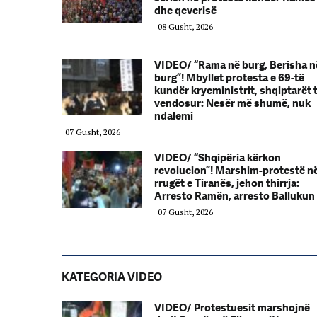
dhe qeverisë
08 Gusht, 2026
VIDEO/ “Rama në burg, Berisha n
burg”! Mbyllet protesta e 69-të
kundër kryeministrit, shqiptarët 
vendosur: Nesër më shumë, nuk
ndalemi
07 Gusht, 2026
VIDEO/ “Shqipëria kërkon
revolucion”! Marshim-protestë n
rrugët e Tiranës, jehon thirrja:
Arresto Ramën, arresto Ballukun
07 Gusht, 2026
KATEGORIA VIDEO
VIDEO/ Protestuesit marshojnë