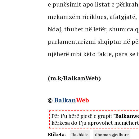
e punësimit apo listat e përkrah
mekanizëm riciklues, afatgjatë, t
Ndaj, thuhet në letër, shumica q
parlamentarizmi shqiptar në përg
njëherë mbi këto fakte, para se t
(m.k/BalkanWeb)
©
Balkan
Web
Për t’u bërë pjesë e grupit "
Balkanw
kërkesa do t’ju aprovohet menjëher
Etiketa:
Bashkite
dhoma zgjedhore