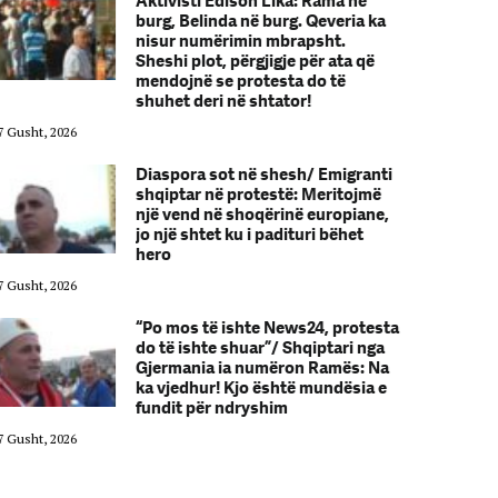
Aktivisti Edison Lika: Rama në
burg, Belinda në burg. Qeveria ka
nisur numërimin mbrapsht.
Sheshi plot, përgjigje për ata që
mendojnë se protesta do të
shuhet deri në shtator!
7 Gusht, 2026
07 Gusht, 2026
Diaspora sot në shesh/ Emigranti
shqiptar në protestë: Meritojmë
një vend në shoqërinë europiane,
jo një shtet ku i padituri bëhet
hero
7 Gusht, 2026
07 Gusht, 2026
“Po mos të ishte News24, protesta
do të ishte shuar”/ Shqiptari nga
Gjermania ia numëron Ramës: Na
ka vjedhur! Kjo është mundësia e
fundit për ndryshim
7 Gusht, 2026
07 Gusht, 2026