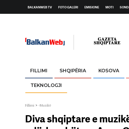
BALKANWEB TV
FOTO GALERI
EMISIONE
MOTI
SOND
FILLIMI
SHQIPËRIA
KOSOVA
TEKNOLOGJI
Fillimi
>
-Muzikë
Diva shqiptare e muzikë