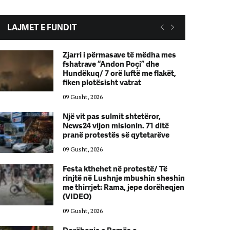
LAJMET E FUNDIT
Zjarri i përmasave të mëdha mes
fshatrave “Andon Poçi” dhe
Hundëkuq/ 7 orë luftë me flakët,
fiken plotësisht vatrat
09 Gusht, 2026
Një vit pas sulmit shtetëror,
News24 vijon misionin. 71 ditë
pranë protestës së qytetarëve
09 Gusht, 2026
Festa kthehet në protestë/ Të
rinjtë në Lushnje mbushin sheshin
me thirrjet: Rama, jepe dorëheqjen
(VIDEO)
09 Gusht, 2026