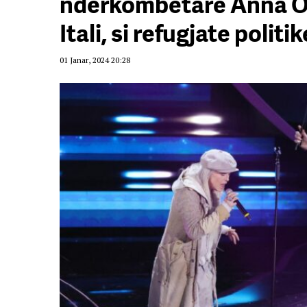
ndërkombëtare Anna Oxa
Itali, si refugjate politik
01 Janar, 2024 20:28