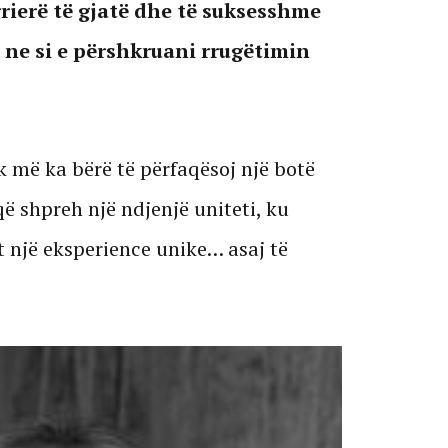
rierë të gjatë dhe të suksesshme
ne si e përshkruani rrugëtimin
k më ka bërë të përfaqësoj një botë
që shpreh një ndjenjë uniteti, ku
t një eksperience unike… asaj të