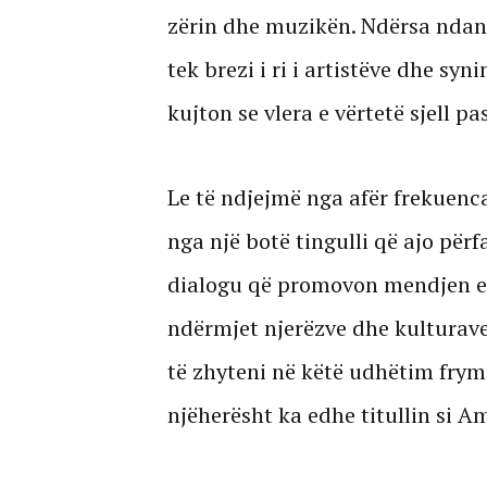
zërin dhe muzikën. Ndërsa ndan 
tek brezi i ri i artistëve dhe s
kujton se vlera e vërtetë sjell 
Le të ndjejmë nga afër frekuenc
nga një botë tingulli që ajo për
dialogu që promovon mendjen e 
ndërmjet njerëzve dhe kulturave
të zhyteni në këtë udhëtim frym
njëherësht ka edhe titullin si 