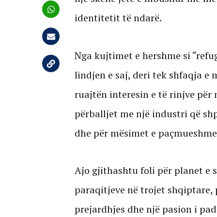
identitetit të ndarë.
Nga kujtimet e hershme si “refug
lindjen e saj, deri tek shfaqja 
ruajtën interesin e të rinjve pë
përballjet me një industri që shp
dhe për mësimet e paçmueshme t
Ajo gjithashtu foli për planet 
paraqitjeve në trojet shqiptare, 
prejardhjes dhe një pasion i pa