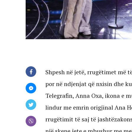
Shpesh në jetë, rrugëtimet më t
por në ndjenjat që nxisin dhe kuf
Telegrafin, Anna Oxa, ikona e mu
lindur me emrin origjinal Ana Ho
rrugëtimit të saj të jashtëzakon
një skene jete e mbushur me melo