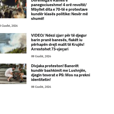
Dorëheqja e Ramës e
panegociueshme! 4 orë revoltë/
Mbyllet dita e 70-të e protestave
kundër klasës politike: Nesër më
shumë!
8 Gusht, 2026
08 Gusht, 2026
VIDEO/ Ndezi zjarr për të djegur
barin pranë banesës, flakët iu
përhapën drejt malit të Krujës!
Arrestohet 73-vjeçari
08 Gusht, 2026
Divjaka proteston! Banorët
kundër bashkimit me Lushnjën,
djegin teserat e PS: Mos na prekni
identitetin!
08 Gusht, 2026