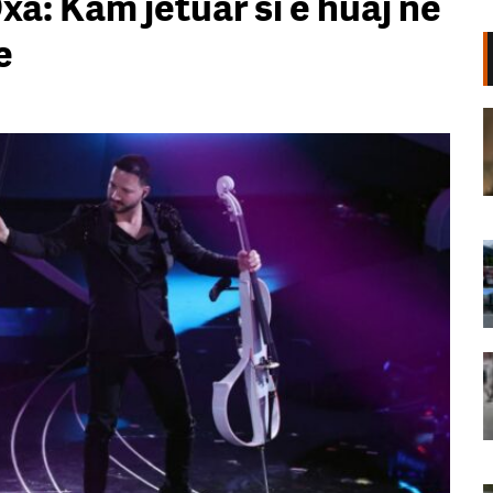
: Kam jetuar si e huaj në
e
Zjarri i përmasave të mëdha mes
fshatrave “Andon Poçi” dhe
Hundëkuq/ 7 orë luftë me flakët,
fiken plotësisht vatrat
09 Gusht, 2026
Një vit pas sulmit shtetëror,
News24 vijon misionin. 71 ditë
pranë protestës së qytetarëve
09 Gusht, 2026
Festa kthehet në protestë/ Të
rinjtë në Lushnje mbushin sheshin
me thirrjet: Rama, jepe dorëheqjen
(VIDEO)
09 Gusht, 2026