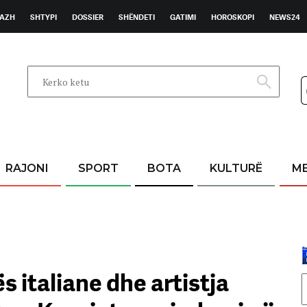
AZH
SHTYPI
DOSSIER
SHËNDETI
GATIMI
HOROSKOPI
NEWS24
RAJONI
SPORT
BOTA
KULTURË
M
s italiane dhe artistja