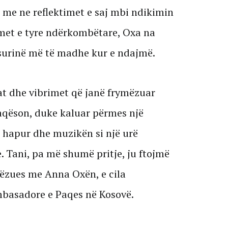
me ne reflektimet e saj mbi ndikimin
ynimet e tyre ndërkombëtare, Oxa na
pasurinë më të madhe kur e ndajmë.
at dhe vibrimet që janë frymëzuar
faqëson, duke kaluar përmes një
hapur dhe muzikën si një urë
. Tani, pa më shumë pritje, ju ftojmë
ëzues me Anna Oxën, e cila
Ambasadore e Paqes në Kosovë.