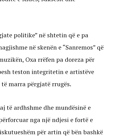
jate politike” në shtetin që e pa
e magjishme në skenën e “Sanremos” që
r muzikën, Oxa rrëfen pa doreza për
esh teston integritetin e artistëve
ë marra përgjatë rrugës.
e saj të ardhshme dhe mundësinë e
përforcuar nga një ndjesi e fortë e
diskutueshëm për artin që bën bashkë