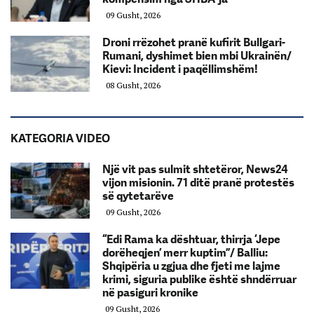
09 Gusht, 2026
Droni rrëzohet pranë kufirit Bullgari-
Rumani, dyshimet bien mbi Ukrainën/
Kievi: Incident i paqëllimshëm!
08 Gusht, 2026
KATEGORIA VIDEO
Një vit pas sulmit shtetëror, News24
vijon misionin. 71 ditë pranë protestës
së qytetarëve
09 Gusht, 2026
“Edi Rama ka dështuar, thirrja ‘Jepe
dorëheqjen’ merr kuptim”/ Balliu:
Shqipëria u zgjua dhe fjeti me lajme
krimi, siguria publike është shndërruar
në pasiguri kronike
09 Gusht, 2026