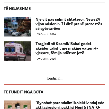
TË NGJASHME
Një vit pas sulmit shtetëror, News24
vijon misionin. 71 ditë pranë protestës
së qytetarëve
09 Gusht, 2026
Tragjedi në Ksamil/ Babai godet
aksidentalisht me makinë vajzën 4-
vjeçare, fëmija ndërron jetë
09 Gusht, 2026
loading...
TË FUNDIT NGA BOTA
“Synohet parandalimi kolektiv ndaj çdo
akti agresioni, pakti si Neni 5 i NATO-