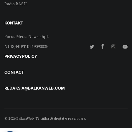
Radio RASH
KONTAKT
Focus Media News shpk
NUIS/NIPT K21909002K
PRIVACY POLICY
CONTACT
REDAKSIA@BALKANWEB.COM
© 2026 BalkanWeb. Të gjitha të drejtat e rezervuara.