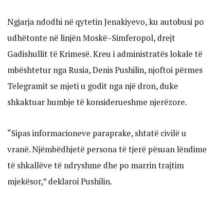
Ngjarja ndodhi në qytetin Jenakiyevo, ku autobusi po
udhëtonte në linjën Moskë–Simferopol, drejt
Gadishullit të Krimesë. Kreu i administratës lokale të
mbështetur nga Rusia, Denis Pushilin, njoftoi përmes
Telegramit se mjeti u godit nga një dron, duke
shkaktuar humbje të konsiderueshme njerëzore.
“Sipas informacioneve paraprake, shtatë civilë u
vranë. Njëmbëdhjetë persona të tjerë pësuan lëndime
të shkallëve të ndryshme dhe po marrin trajtim
mjekësor,” deklaroi Pushilin.