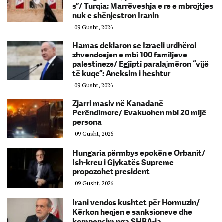
s”/ Turqia: Marrëveshja e re e mbrojtjes
nuk e shënjestron Iranin
09 Gusht, 2026
Hamas deklaron se Izraeli urdhëroi
zhvendosjen e mbi 100 familjeve
palestineze/ Egjipti paralajmëron “vijë
të kuqe”: Aneksim i heshtur
09 Gusht, 2026
Zjarri masiv në Kanadanë
Perëndimore/ Evakuohen mbi 20 mijë
persona
09 Gusht, 2026
Hungaria përmbys epokën e Orbanit/
Ish-kreu i Gjykatës Supreme
propozohet president
09 Gusht, 2026
Irani vendos kushtet për Hormuzin/
Kërkon heqjen e sanksioneve dhe
kompensim nga SHBA-ja