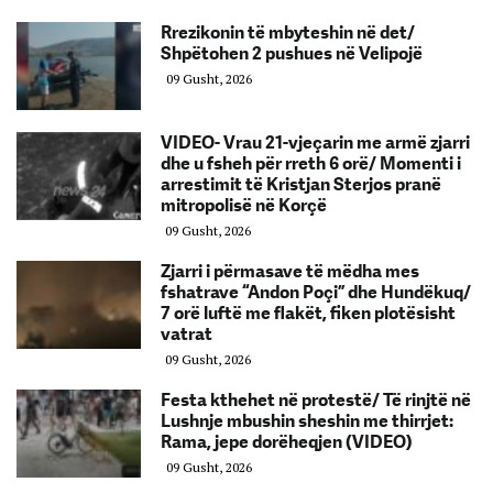
Rrezikonin të mbyteshin në det/
Shpëtohen 2 pushues në Velipojë
09 Gusht, 2026
VIDEO- Vrau 21-vjeçarin me armë zjarri
dhe u fsheh për rreth 6 orë/ Momenti i
arrestimit të Kristjan Sterjos pranë
mitropolisë në Korçë
09 Gusht, 2026
Zjarri i përmasave të mëdha mes
fshatrave “Andon Poçi” dhe Hundëkuq/
7 orë luftë me flakët, fiken plotësisht
vatrat
09 Gusht, 2026
Festa kthehet në protestë/ Të rinjtë në
Lushnje mbushin sheshin me thirrjet:
Rama, jepe dorëheqjen (VIDEO)
09 Gusht, 2026