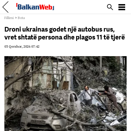
Fillimi
>
Bota
Droni ukrainas godet një autobus rus,
vret shtatë persona dhe plagos 11 të tjerë
03 Qershor, 2026 07:42