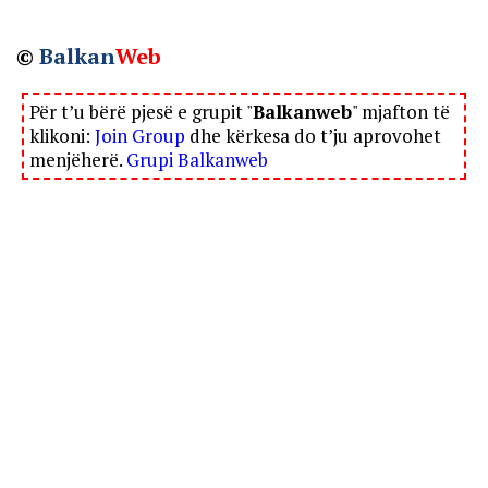
©
Balkan
Web
Për t’u bërë pjesë e grupit "
Balkanweb
" mjafton të
klikoni:
Join Group
dhe kërkesa do t’ju aprovohet
menjëherë.
Grupi Balkanweb