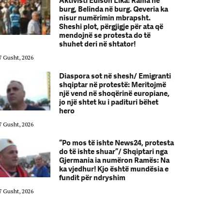
Aktivisti Edison Lika: Rama në
burg, Belinda në burg. Qeveria ka
nisur numërimin mbrapsht.
Sheshi plot, përgjigje për ata që
mendojnë se protesta do të
shuhet deri në shtator!
7 Gusht, 2026
07 Gusht, 2026
Diaspora sot në shesh/ Emigranti
shqiptar në protestë: Meritojmë
një vend në shoqërinë europiane,
jo një shtet ku i padituri bëhet
hero
7 Gusht, 2026
07 Gusht, 2026
“Po mos të ishte News24, protesta
do të ishte shuar”/ Shqiptari nga
Gjermania ia numëron Ramës: Na
ka vjedhur! Kjo është mundësia e
fundit për ndryshim
7 Gusht, 2026
07 Gusht, 2026