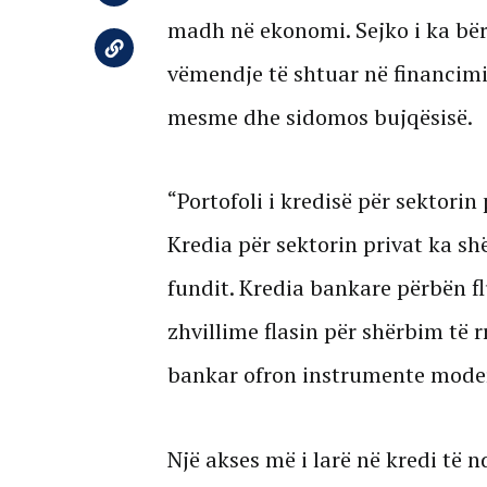
madh në ekonomi. Sejko i ka bërë
vëmendje të shtuar në financimit
mesme dhe sidomos bujqësisë.
“Portofoli i kredisë për sektorin
Kredia për sektorin privat ka shë
fundit. Kredia bankare përbën f
zhvillime flasin për shërbim të r
bankar ofron instrumente mode
Një akses më i larë në kredi të