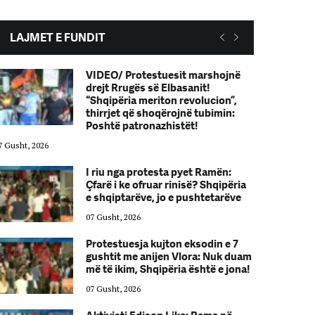
LAJMET E FUNDIT
VIDEO/ Protestuesit marshojnë
drejt Rrugës së Elbasanit!
“Shqipëria meriton revolucion”,
thirrjet që shoqërojnë tubimin:
Poshtë patronazhistët!
7 Gusht, 2026
07 Gusht, 2026
I riu nga protesta pyet Ramën:
Çfarë i ke ofruar rinisë? Shqipëria
e shqiptarëve, jo e pushtetarëve
07 Gusht, 2026
Protestuesja kujton eksodin e 7
gushtit me anijen Vlora: Nuk duam
më të ikim, Shqipëria është e jona!
07 Gusht, 2026