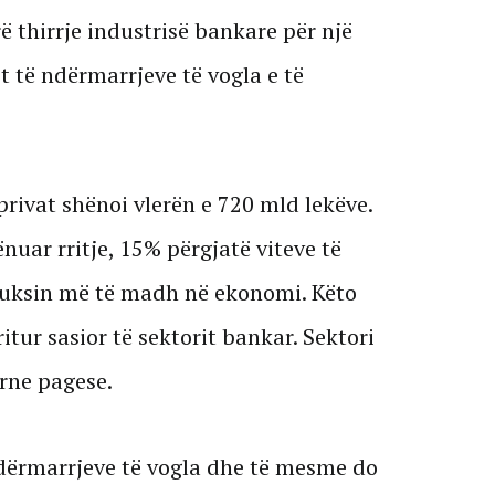
 thirrje industrisë bankare për një
 të ndërmarrjeve të vogla e të
 privat shënoi vlerën e 720 mld lekëve.
nuar rritje, 15% përgjatë viteve të
luksin më të madh në ekonomi. Këto
ritur sasior të sektorit bankar. Sektori
rne pagese.
 ndërmarrjeve të vogla dhe të mesme do