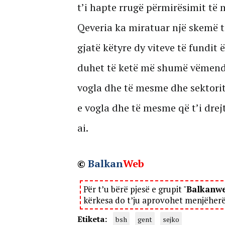
t’i hapte rrugë përmirësimit të 
Qeveria ka miratuar një skemë të
gjatë këtyre dy viteve të fundit
duhet të ketë më shumë vëmendj
vogla dhe të mesme dhe sektorit 
e vogla dhe të mesme që t’i dre
ai.
©
Balkan
Web
Për t’u bërë pjesë e grupit "
Balkanw
kërkesa do t’ju aprovohet menjëher
Etiketa:
bsh
gent
sejko