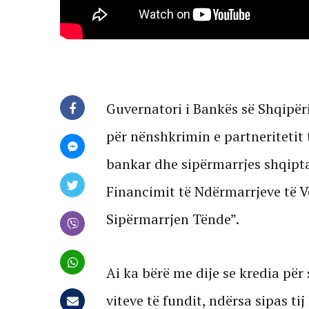
Guvernatori i Bankës së Shqipëri
për nënshkrimin e partneritetit t
bankar dhe sipërmarrjes shqipt
Financimit të Ndërmarrjeve të 
Sipërmarrjen Tënde”.
Ai ka bërë me dije se kredia për 
viteve të fundit, ndërsa sipas ti