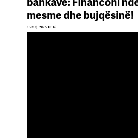
bankave: Financoni ndër
mesme dhe bujqësinë!
13 Maj, 2026 10:16