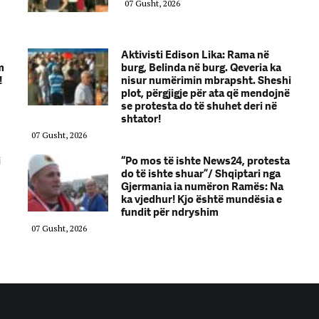
07 Gusht, 2026
Aktivisti Edison Lika: Rama në
m
burg, Belinda në burg. Qeveria ka
!
nisur numërimin mbrapsht. Sheshi
plot, përgjigje për ata që mendojnë
se protesta do të shuhet deri në
shtator!
07 Gusht, 2026
i
“Po mos të ishte News24, protesta
do të ishte shuar”/ Shqiptari nga
Gjermania ia numëron Ramës: Na
ka vjedhur! Kjo është mundësia e
fundit për ndryshim
07 Gusht, 2026