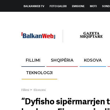
BALKANWEB TV
FOTO GALERI
EMISIONE
MOTI
SOND
FILLIMI
SHQIPËRIA
KOSOVA
TEKNOLOGJI
Fillimi
>
-Ekonomi
“Dyfisho sipërmarrjen t