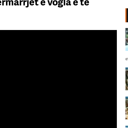
marrjet e vogla e të
VIDEO/ Protestuesit marshojnë
drejt Rrugës së Elbasanit!
“Shqipëria meriton revolucion”,
thirrjet që shoqërojnë tubimin:
Poshtë patronazhistët!
07 Gusht, 2026
0
I riu nga protesta pyet Ramën:
Çfarë i ke ofruar rinisë? Shqipëria
e shqiptarëve, jo e pushtetarëve
07 Gusht, 2026
Protestuesja kujton eksodin e 7
gushtit me anijen Vlora: Nuk duam
më të ikim, Shqipëria është e jona!
07 Gusht, 2026