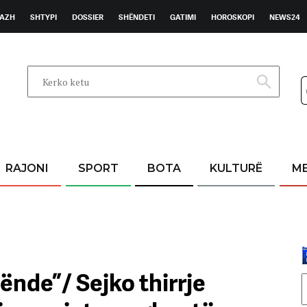
AZH
SHTYPI
DOSSIER
SHËNDETI
GATIMI
HOROSKOPI
NEWS24
RAJONI
SPORT
BOTA
KULTURË
M
ënde”/ Sejko thirrje