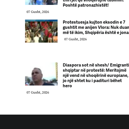
thirrjet që shoqërojnë tubimin:
Poshtë patronazhistët!
07 Gusht, 2026
Protestuesja kujton eksodin e 7
gushtit me anijen Vlora: Nuk dua
më të ikim, Shqipëria është e jona
07 Gusht, 2026
Diaspora sot në shesh/ Emigrant
shqiptar në protestë: Meritojmë
një vend në shoqërinë europiane,
jo një shtet ku i padituri bëhet
hero
07 Gusht, 2026