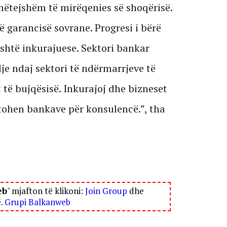
mëtejshëm të mirëqenies së shoqërisë.
 garancisë sovrane. Progresi i bërë
 është inkurajuese. Sektori bankar
e ndaj sektori të ndërmarrjeve të
të bujqësisë. Inkurajoj dhe bizneset
jtohen bankave për konsulencë.”, tha
eb
" mjafton të klikoni:
Join Group
dhe
ë.
Grupi Balkanweb