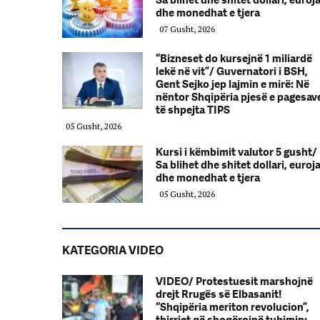
Sa blihet dhe shitet dollari, euroj
dhe monedhat e tjera
07 Gusht, 2026
“Bizneset do kursejnë 1 miliardë
lekë në vit”/ Guvernatori i BSH,
Gent Sejko jep lajmin e mirë: Në
nëntor Shqipëria pjesë e pagesav
të shpejta TIPS
05 Gusht, 2026
Kursi i këmbimit valutor 5 gusht/
Sa blihet dhe shitet dollari, euroj
dhe monedhat e tjera
05 Gusht, 2026
KATEGORIA VIDEO
VIDEO/ Protestuesit marshojnë
drejt Rrugës së Elbasanit!
“Shqipëria meriton revolucion”,