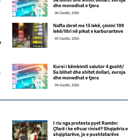
a
Sa blihet dhe shitet dollari, euroja
dhe monedhat e tjera
06 Gusht, 2026
Nafta zbret me 15 lekë, çmimi 199
lekë/litri në pikat e karburanteve
05 Gusht, 2026
e
Kursi i këmbimit valutor 4 gusht/
a
Sa blihet dhe shitet dollari, euroja
dhe monedhat e tjera
04 Gusht, 2026
I riu nga protesta pyet Ramën:
Çfarë i ke ofruar rinisë? Shqipëria e
shqiptarëve, jo e pushtetarëve