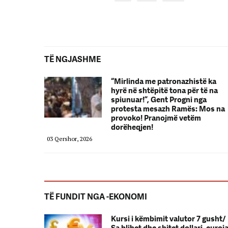
TË NGJASHME
“Mirlinda me patronazhistë ka
hyrë në shtëpitë tona për të na
spiunuar!”, Gent Progni nga
protesta mesazh Ramës: Mos na
provoko! Pranojmë vetëm
dorëheqjen!
03 Qershor, 2026
TË FUNDIT NGA -EKONOMI
Kursi i këmbimit valutor 7 gusht/