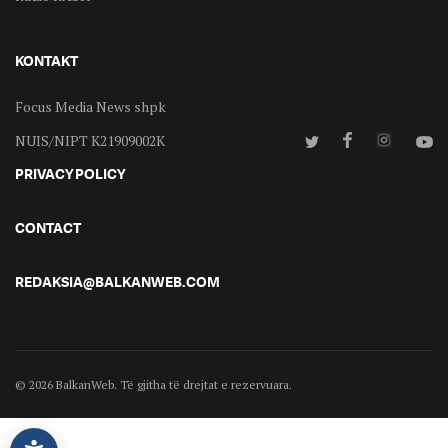
KONTAKT
Focus Media News shpk
NUIS/NIPT K21909002K
PRIVACY POLICY
CONTACT
REDAKSIA@BALKANWEB.COM
© 2026 BalkanWeb. Të gjitha të drejtat e rezervuara.