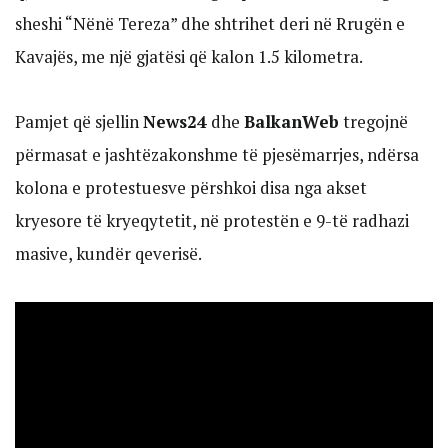
sheshi “Nënë Tereza” dhe shtrihet deri në Rrugën e
Kavajës, me një gjatësi që kalon 1.5 kilometra.
Pamjet që sjellin
News24
dhe
BalkanWeb
tregojnë
përmasat e jashtëzakonshme të pjesëmarrjes, ndërsa
kolona e protestuesve përshkoi disa nga akset
kryesore të kryeqytetit, në protestën e 9-të radhazi
masive, kundër qeverisë.