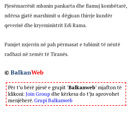
Pjesëmarrësit mbanin pankarta dhe flamuj kombëtarë,
ndërsa gjatë marshimit u dëgjuan thirrje kundër
qeverisë dhe kryeministrit Edi Rama.
Pamjet nxjerrin në pah përmasat e tubimit të nëntë
radhazi në zemër të Tiranës.
©
Balkan
Web
Për t’u bërë pjesë e grupit "
Balkanweb
" mjafton të
klikoni:
Join Group
dhe kërkesa do t’ju aprovohet
menjëherë.
Grupi Balkanweb