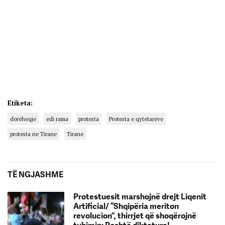
Etiketa:
doreheqje
edi rama
protesta
Protesta e qytetareve
protesta ne Tirane
Tirane
TË NGJASHME
Protestuesit marshojnë drejt Liqenit
Artificial/ “Shqipëria meriton
revolucion”, thirrjet që shoqërojnë