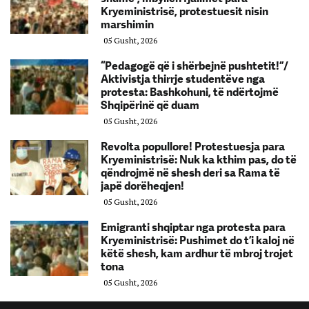
Kryeministrisë, protestuesit nisin
marshimin
05 Gusht, 2026
“Pedagogë që i shërbejnë pushtetit!”/
Aktivistja thirrje studentëve nga
protesta: Bashkohuni, të ndërtojmë
Shqipërinë që duam
05 Gusht, 2026
Revolta popullore! Protestuesja para
Kryeministrisë: Nuk ka kthim pas, do të
qëndrojmë në shesh deri sa Rama të
japë dorëheqjen!
05 Gusht, 2026
Emigranti shqiptar nga protesta para
Kryeministrisë: Pushimet do t’i kaloj në
këtë shesh, kam ardhur të mbroj trojet
tona
05 Gusht, 2026