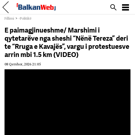
Fillimi
>
-Politikë
E paimagjinueshme/ Marshimi i
qytetarëve nga sheshi “Nënë Tereza” deri
te “Rruga e Kavajës”, vargu i protestuesve
arrin mbi 1.5 km (VIDEO)
08 Qershor, 2026 21:05