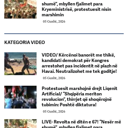
shumë”, mbyllen fjalimet para
Kryeministrisë, protestuesit nisin
marshimin
05 Gusht, 2026
KATEGORIA VIDEO
VIDEO/ Kërcënoi banorët me thikë,
kandidati demokrat për Kongres
arrestohet pas incidentit në plazh në
Havai. Neutralizohet me tek goditje!
05 Gusht, 2026
Protestuesit marshojnë drejt Liqenit
Artificial/ “Shqipëria meriton
revolucion”, thirrjet që shoqërojnë
tubimin: Poshtë diktatura!
05 Gusht, 2026
LIVE- Revolta në ditën e 67! “Nesër më
shumë”, mbyllen fjalimet para