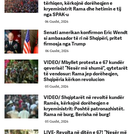
tërhiqen, kërkojnë dorëheqjen e
kryeministrit Rama dhe hetimin e tij
nga SPAK-u
06 Gusht, 2026
Senati amerikan konfirmon Eric Wendt
si ambasador të ri në Shqipëri, pritet
firmosja nga Trump
06 Gusht, 2026
VIDEO/ Mbyllet protesta e 67 kundër
qeverisë! “Nesër më shumë”, qytetarët
të vendosur: Rama jep dorëheqjen,
Shqipëria kërkon revolucion
05 Gusht, 2026
VIDEO/ Shqiptarët në revoltë kundër
Ramës, kërkojnë dorëheqjen e
kryeministrit: Poshtë patronazhistët.
Rama në burg, Berisha në burg!
05 Gusht, 2026
LIVE- Revolta në ditën e 67! “Nesër më