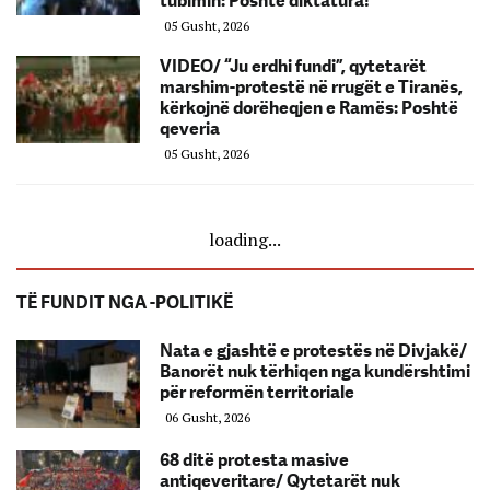
tubimin: Poshtë diktatura!
05 Gusht, 2026
VIDEO/ “Ju erdhi fundi”, qytetarët
marshim-protestë në rrugët e Tiranës,
kërkojnë dorëheqjen e Ramës: Poshtë
qeveria
05 Gusht, 2026
loading...
TË FUNDIT NGA -POLITIKË
Nata e gjashtë e protestës në Divjakë/
Banorët nuk tërhiqen nga kundërshtimi
për reformën territoriale
06 Gusht, 2026
68 ditë protesta masive
antiqeveritare/ Qytetarët nuk