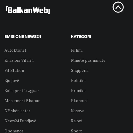
EMISIONE NEWS24
KATEGORI
Autoktonët
Fillimi
Emisioni Vila 24
Minutë pas minute
Fit Station
Shqipëria
Kjo Javë
Politikë
Koha për t'u zgjuar
Kronikë
Me zemër të hapur
Ekonomi
Në shënjester
Kosova
News24 Fundjavë
Rajoni
Oponencë
Sport