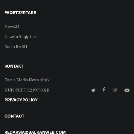
FAQET ZYRTARE
News24
Gazeta Shqiptare
Radio RASH
KONTAKT
Focus Media News shpk
NUIS/NIPT K21909002K
PRIVACY POLICY
CONTACT
REDAKSIA@BALKANWEB.COM