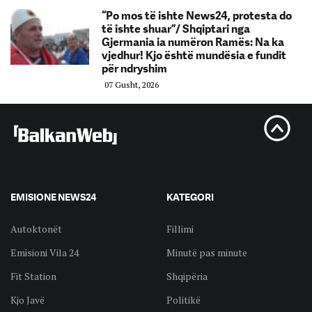
“Po mos të ishte News24, protesta do
të ishte shuar”/ Shqiptari nga
Gjermania ia numëron Ramës: Na ka
vjedhur! Kjo është mundësia e fundit
për ndryshim
07 Gusht, 2026
EMISIONE NEWS24
KATEGORI
Autoktonët
Fillimi
Emisioni Vila 24
Minutë pas minute
Fit Station
Shqipëria
Kjo Javë
Politikë