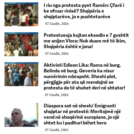
I riu nga protesta pyet Ramën: Çfarë i
ke ofruar rinisë? Shqipëria e
shqiptarëve, jo e pushtetarëve
07 Gusht, 2026
Protestuesja kujton eksodin e 7 gushtit
me anijen Vlora: Nuk duam më të ikim,
Shqipëria është e jona!
07 Gusht, 2026
Aktivisti Edison Lika: Rama në burg,
Belinda në burg. Qeveria ka nisur
numërimin mbrapsht. Sheshi plot,
përgjigje për ata që mendojnë se
protesta do të shuhet deri në shtator!
07 Gusht, 2026
Diaspora sot në shesh/ Emigranti
shqiptar në protestë: Meritojmë një
vend në shoqërinë europiane, jo një
shtet ku i padituri bëhet hero
07 Gusht, 2026