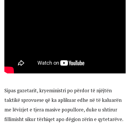
Sipas gazetarit, kryeministri po përdor të njëjtën
taktikë sprovuese që ka aplikuar edhe në të kaluarën
me lëvizjet e tjera masive popullore, duke u shtirur
fillimisht sikur tërhiqet apo dëgjon zërin e qytetarëve.