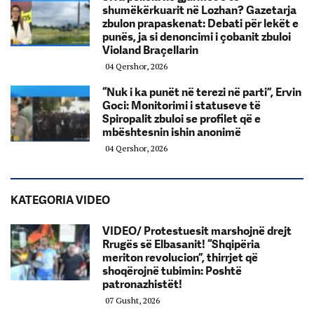
shumëkërkuarit në Lozhan? Gazetarja
zbulon prapaskenat: Debati për lekët e
punës, ja si denoncimi i çobanit zbuloi
Violand Braçellarin
04 Qershor, 2026
“Nuk i ka punët në terezi në parti”, Ervin
Goci: Monitorimi i statuseve të
Spiropalit zbuloi se profilet që e
mbështesnin ishin anonimë
04 Qershor, 2026
KATEGORIA VIDEO
VIDEO/ Protestuesit marshojnë drejt
Rrugës së Elbasanit! “Shqipëria
meriton revolucion”, thirrjet që
shoqërojnë tubimin: Poshtë
patronazhistët!
07 Gusht, 2026