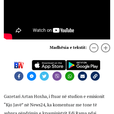
Madhësia e tekstit:
Gazetari Artan Hoxha, i ftuar në studion e emisionit
“Kjo Javë” në News24, ka komentuar me tone të
ashpra qëndrimin e kryeministrit Edi Rama ndaj