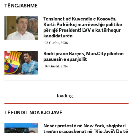
TË NGJASHME
Tensionet në Kuvendin e Kosovës,
Kurti: Po kërkoj marrëveshje politike
për një President! LVV e ka tërhequr
kandidaturën
08 Gusht, 2026
Rodri pranë Barçës, Man.City piketon
pasuesin e spanjollit
08 Gusht, 2026
loading...
TË FUNDIT NGA KJO JAVË
Nesër protestë në New York, shqiptari
tregon prapaskenat në “Kjo Javë’: Do të