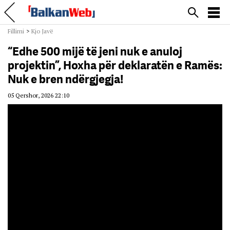
Fillimi
>
Kjo Javë
“Edhe 500 mijë të jeni nuk e anuloj
projektin”, Hoxha për deklaratën e Ramës:
Nuk e bren ndërgjegja!
05 Qershor, 2026 22:10