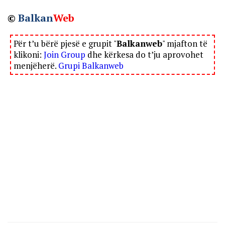
©
Balkan
Web
Për t’u bërë pjesë e grupit "
Balkanweb
" mjafton të
klikoni:
Join Group
dhe kërkesa do t’ju aprovohet
menjëherë.
Grupi Balkanweb