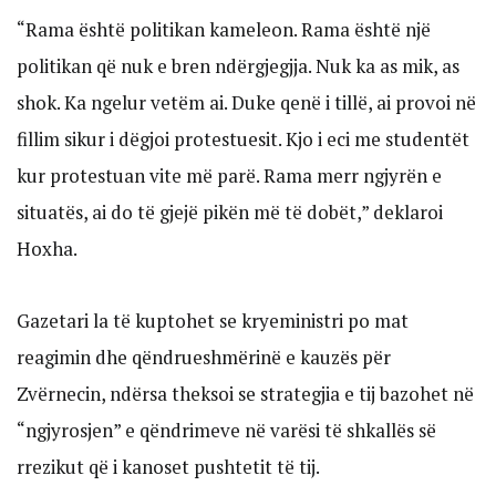
“Rama është politikan kameleon. Rama është një
politikan që nuk e bren ndërgjegjja. Nuk ka as mik, as
shok. Ka ngelur vetëm ai. Duke qenë i tillë, ai provoi në
fillim sikur i dëgjoi protestuesit. Kjo i eci me studentët
kur protestuan vite më parë. Rama merr ngjyrën e
situatës, ai do të gjejë pikën më të dobët,” deklaroi
Hoxha.
Gazetari la të kuptohet se kryeministri po mat
reagimin dhe qëndrueshmërinë e kauzës për
Zvërnecin, ndërsa theksoi se strategjia e tij bazohet në
“ngjyrosjen” e qëndrimeve në varësi të shkallës së
rrezikut që i kanoset pushtetit të tij.