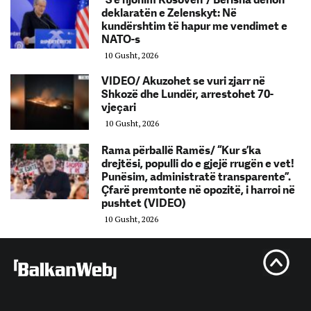
deklaratën e Zelenskyt: Në
kundërshtim të hapur me vendimet e
NATO-s
10 Gusht, 2026
VIDEO/ Akuzohet se vuri zjarr në
Shkozë dhe Lundër, arrestohet 70-
vjeçari
10 Gusht, 2026
Rama përballë Ramës/ “Kur s’ka
drejtësi, populli do e gjejë rrugën e vet!
Punësim, administratë transparente”.
Çfarë premtonte në opozitë, i harroi në
pushtet (VIDEO)
10 Gusht, 2026