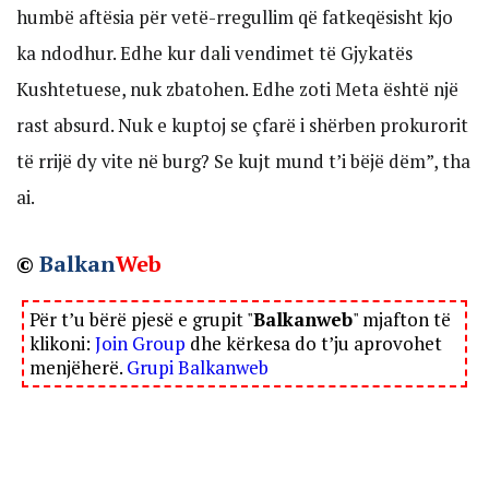
humbë aftësia për vetë-rregullim që fatkeqësisht kjo
ka ndodhur. Edhe kur dali vendimet të Gjykatës
Kushtetuese, nuk zbatohen. Edhe zoti Meta është një
rast absurd. Nuk e kuptoj se çfarë i shërben prokurorit
të rrijë dy vite në burg? Se kujt mund t’i bëjë dëm”, tha
ai.
©
Balkan
Web
Për t’u bërë pjesë e grupit "
Balkanweb
" mjafton të
klikoni:
Join Group
dhe kërkesa do t’ju aprovohet
menjëherë.
Grupi Balkanweb