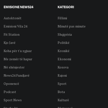
EMISIONE NEWS24
KATEGORI
Autoktonët
Fillimi
Emisioni Vila 24
Minutë pas minute
Fit Station
Shqipëria
Kjo Javë
Politikë
Koha për t'u zgjuar
Kronikë
Me zemër të hapur
Ekonomi
Në shënjester
Kosova
News24 Fundjavë
Rajoni
Oponencë
Sport
Podcast
Bota
Sport News
Kulturë