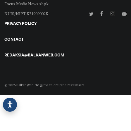
Focus Media News shpk
NUIS/NIPT K21909002K
PRIVACY POLICY
CONTACT
REDAKSIA@BALKANWEB.COM
© 2026 BalkanWeb. Të gjitha të drejtat e rezervuara.
©