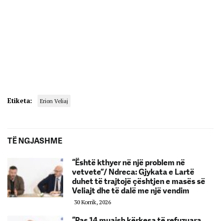
Etiketa:
Erion Veliaj
TË NGJASHME
“Është kthyer në një problem në
vetvete”/ Ndreca: Gjykata e Lartë
duhet të trajtojë çështjen e masës së
Veliajt dhe të dalë me një vendim
30 Korrik, 2026
“Pas 14 muajsh kërkesa të refuzuara,