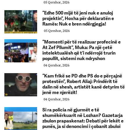
05 Qershor, 2026
“Edhe 500 mijë të jeni nuk e anuloj
projektin”, Hoxha për deklaratën e
Ramës: Nuk e bren ndërgjegja!
05 Qershor, 2026
“Momenti për të realizuar profecinë e
At Zef Pllumit”, Muka: Pa një çetë
intelektualësh që t’i ndërrojë trurin
popullit, sistemi nuk ndryshon
04 Qershor, 2026
“Kam frikë se PD dhe PS do e përçajnë
protestën”, Robert Aliaj: Prindërit të
dalin në shesh, artistët kanë detyrim të
jenë me njerëzit!
04 Qershor, 2026
Si ra policia në gjurmët e të
shumëkërkuarit në Lozhan? Gazetarja
zbulon prapaskenat: Debati për lekët e
punës, ja si denoncimi i çobanit zbuloi