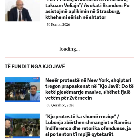
takuam Veliajn”/ Avokati Brandon: Po
asistojmë aplikimin në Strasburg,
kthehemi sërish në shtator
30 Korrik, 2026
loading...
TË FUNDIT NGA KJO JAVË
Nesër protestë në New York, shqiptari
tregon prapaskenat në “Kjo Javë’: Do të
ketë pjesëmarrje masive, s’bëhet fjalë
vetëm për Zvërnecin
05 Qershor, 2026
“Kjo protestë ka shumë rreziqe” /
Lubonja zbërthen shmangiet e Ramës:
Indiferenca dhe retorika ofenduese, ja
si po tenton t’i mpijë qytetarët