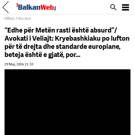
Fillimi
>
Kjo Javë
“Edhe për Metën rasti është absurd”/
Avokati i Veliajt: Kryebashkiaku po lufton
për të drejta dhe standarde europiane,
beteja është e gjatë, por…
29 Maj, 2026 21:55