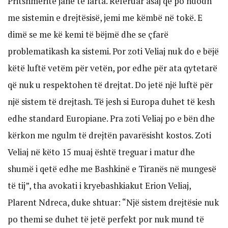
Pritshmëritë janë të larta. Referuar asaj që po ndodh
me sistemin e drejtësisë, jemi me këmbë në tokë. E
dimë se me kë kemi të bëjmë dhe se çfarë
problematikash ka sistemi. Por zoti Veliaj nuk do e bëjë
këtë luftë vetëm për vetën, por edhe për ata qytetarë
që nuk u respektohen të drejtat. Do jetë një luftë për
një sistem të drejtash. Të jesh si Europa duhet të kesh
edhe standard Europiane. Pra zoti Veliaj po e bën dhe
kërkon me ngulm të drejtën pavarësisht kostos. Zoti
Veliaj në këto 15 muaj është treguar i matur dhe
shumë i qetë edhe me Bashkinë e Tiranës në mungesë
të tij”, tha avokati i kryebashkiakut Erion Veliaj,
Plarent Ndreca, duke shtuar: “Një sistem drejtësie nuk
po themi se duhet të jetë perfekt por nuk mund të