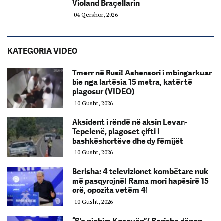
Violand Braçellarin
04 Qershor, 2026
KATEGORIA VIDEO
Tmerr në Rusi! Ashensori i mbingarkuar
bie nga lartësia 15 metra, katër të
plagosur (VIDEO)
10 Gusht, 2026
Aksident i rëndë në aksin Levan-
Tepelenë, plagoset çifti i
bashkëshortëve dhe dy fëmijët
10 Gusht, 2026
Berisha: 4 televizionet kombëtare nuk
më pasqyrojnë! Rama mori hapësirë 15
orë, opozita vetëm 4!
10 Gusht, 2026
“S’e njohim Kosovën”/ Berisha dënon