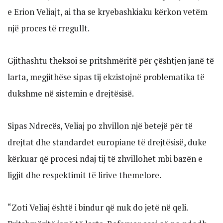
e Erion Veliajt, ai tha se kryebashkiaku kërkon vetëm
një proces të rregullt.
Gjithashtu theksoi se pritshmëritë për çështjen janë të
larta, megjithëse sipas tij ekzistojnë problematika të
dukshme në sistemin e drejtësisë.
Sipas Ndrecës, Veliaj po zhvillon një betejë për të
drejtat dhe standardet europiane të drejtësisë, duke
kërkuar që procesi ndaj tij të zhvillohet mbi bazën e
ligjit dhe respektimit të lirive themelore.
“Zoti Veliaj është i bindur që nuk do jetë në qeli.