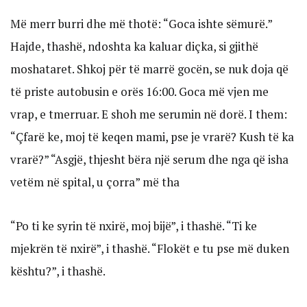
Më merr burri dhe më thotë: “Goca ishte sëmurë.”
Hajde, thashë, ndoshta ka kaluar diçka, si gjithë
moshataret. Shkoj për të marrë gocën, se nuk doja që
të priste autobusin e orës 16:00. Goca më vjen me
vrap, e tmerruar. E shoh me serumin në dorë. I them:
“Çfarë ke, moj të keqen mami, pse je vrarë? Kush të ka
vrarë?” “Asgjë, thjesht bëra një serum dhe nga që isha
vetëm në spital, u çorra” më tha
“Po ti ke syrin të nxirë, moj bijë”, i thashë. “Ti ke
mjekrën të nxirë”, i thashë. “Flokët e tu pse më duken
kështu?”, i thashë.