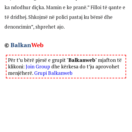
ka ndodhur diçka. Mamin e ke pranë.” Filloi të qante e
të dridhej. Shkojmë në polici pastaj ku bëmë dhe
denoncimin”, shprehet ajo.
©
Balkan
Web
Për t’u bërë pjesë e grupit "
Balkanweb
" mjafton të
klikoni:
Join Group
dhe kërkesa do t’ju aprovohet
menjëherë.
Grupi Balkanweb