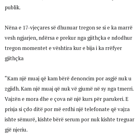
publik.
Nëna e 17-vjeçares së dhunuar tregon se si e ka marrë
vesh ngjarjen, ndërsa e prekur nga gjithçka e ndodhur
tregon momentet e vështira kur e bija i ka rrëfyer
gjithçka
“Kam një muaj që kam bërë denoncim por asgjë nuk u
zgjidh. Kam një muaj që nuk vë gjumë në sy nga tmerri.
Vajzën e mora dhe e çova në një kurs për parukeri. E
prisja si çdo ditë por më erdhi një telefonate që vajza
ishte sëmurë, kishte bërë serum por nuk kishte treguar
gjë njeriu.