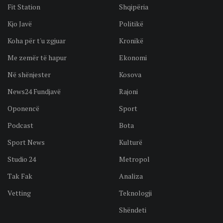
Fit Station
Shqipëria
Kjo Javë
Politikë
Koha për t'u zgjuar
Kronikë
Me zemër të hapur
Ekonomi
Në shënjester
Kosova
News24 Fundjavë
Rajoni
Oponencë
Sport
Podcast
Bota
Sport News
Kulturë
Studio 24
Metropol
Tak Fak
Analiza
Vetting
Teknologji
Shëndeti