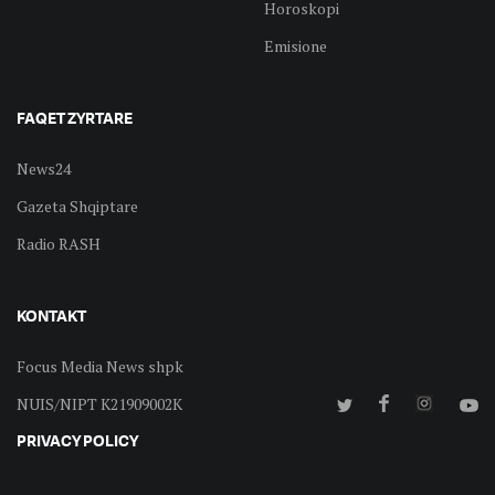
Horoskopi
Emisione
FAQET ZYRTARE
News24
Gazeta Shqiptare
Radio RASH
KONTAKT
Focus Media News shpk
NUIS/NIPT K21909002K
PRIVACY POLICY