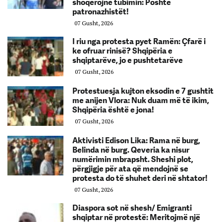
shoqërojnë tubimin: Poshtë
patronazhistët!
07 Gusht, 2026
I riu nga protesta pyet Ramën: Çfarë i
ke ofruar rinisë? Shqipëria e
shqiptarëve, jo e pushtetarëve
07 Gusht, 2026
Protestuesja kujton eksodin e 7 gushtit
me anijen Vlora: Nuk duam më të ikim,
Shqipëria është e jona!
07 Gusht, 2026
Aktivisti Edison Lika: Rama në burg,
Belinda në burg. Qeveria ka nisur
numërimin mbrapsht. Sheshi plot,
përgjigje për ata që mendojnë se
protesta do të shuhet deri në shtator!
07 Gusht, 2026
Diaspora sot në shesh/ Emigranti
shqiptar në protestë: Meritojmë një