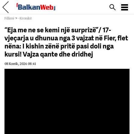
Fillimi
>
-Kronikë
“Eja me ne se kemi një surprizë”/ 17-
vjeçarja u dhunua nga 3 vajzat në Fier, flet
nëna: I kishin zënë pritë pasi doli nga
kursi! Vajza qante dhe dridhej
08 Korrik, 2026 08:41