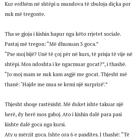
Kur erdhëm në shtëpi u mundova të zbuloja diçka por
nuk më tregonte.
Tha se gjoja i kishin hapur nga këto rrjetet sociale.
Pastaj më tregon: “Më dhunuan 3 goca.”
“Pse moj bijë? Unë të çoj për në kurs, të prisja të vije në
shtëpi. Mos ndoshta i ke ngacmuar gocat?”, i thashë.
“Jo moj mam se nuk kam asgjë me gocat. Thjesht më
thanë: ‘Hajde me mua se kemi një surprizë’.”
Thjesht shoqe rastësisht. Më duket ishte takuar një
herë, dy herë mos gaboj. Ato i kishin dalë para pasi
kishte dalë goca nga kursi.
Aty u mërzit goca. Ishte ora 6 e pasdites. I thashë: “Të