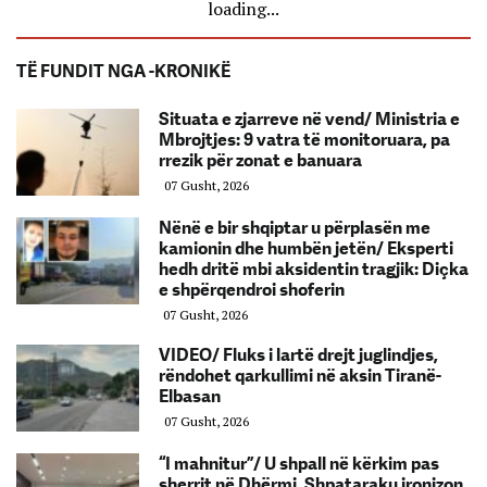
loading...
TË FUNDIT NGA -KRONIKË
Situata e zjarreve në vend/ Ministria e
Mbrojtjes: 9 vatra të monitoruara, pa
rrezik për zonat e banuara
07 Gusht, 2026
Nënë e bir shqiptar u përplasën me
kamionin dhe humbën jetën/ Eksperti
hedh dritë mbi aksidentin tragjik: Diçka
e shpërqendroi shoferin
07 Gusht, 2026
VIDEO/ Fluks i lartë drejt juglindjes,
rëndohet qarkullimi në aksin Tiranë-
Elbasan
07 Gusht, 2026
“I mahnitur”/ U shpall në kërkim pas
sherrit në Dhërmi, Shpataraku ironizon