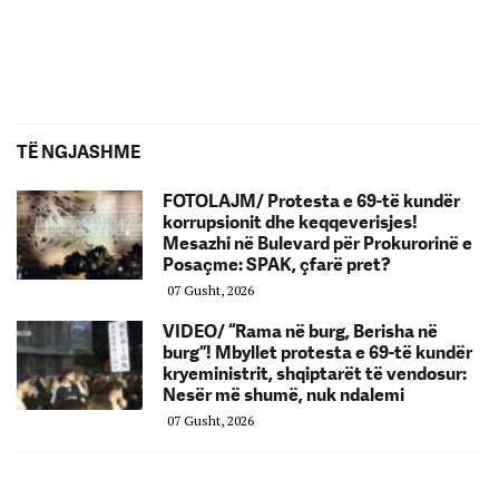
TË NGJASHME
FOTOLAJM/ Protesta e 69-të kundër
korrupsionit dhe keqqeverisjes!
Mesazhi në Bulevard për Prokurorinë e
Posaçme: SPAK, çfarë pret?
07 Gusht, 2026
VIDEO/ “Rama në burg, Berisha në
burg”! Mbyllet protesta e 69-të kundër
kryeministrit, shqiptarët të vendosur:
Nesër më shumë, nuk ndalemi
07 Gusht, 2026