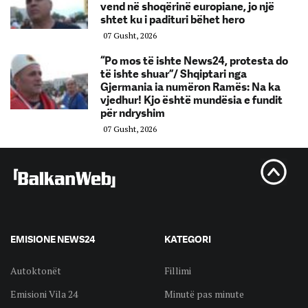
vend në shoqërinë europiane, jo një
shtet ku i padituri bëhet hero
07 Gusht, 2026
“Po mos të ishte News24, protesta do
të ishte shuar”/ Shqiptari nga
Gjermania ia numëron Ramës: Na ka
vjedhur! Kjo është mundësia e fundit
për ndryshim
07 Gusht, 2026
EMISIONE NEWS24
KATEGORI
Autoktonët
Fillimi
Emisioni Vila 24
Minutë pas minute