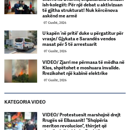
ish-kolegët: Për një debat u aktivizuan
të gjitha strukturat! Nuk kërcënova
askënd me armë
07 Gusht, 2026
U kapën ‘në pritë’ duke u përgatitur për
vrasje/ Gjykata e Sarandës vendos
masat për 5 të arrestuarit
07 Gusht, 2026
VIDEO/ Zjarri me përmasa të mëdha në
Klos, shpëtohet e moshuara invalide.
Rrezikohet një kabinë elektrike
07 Gusht, 2026
KATEGORIA VIDEO
VIDEO/ Protestuesit marshojnë drejt
Rrugës së Elbasanit! “Shqipëria
meriton revolucion”, thirrjet që