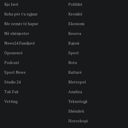
Kjo Javë
Politikë
Koha për t'u zgjuar
Kronikë
Me zemër të hapur
Ekonomi
Në shënjester
Kosova
News24 Fundjavë
Rajoni
Oponencë
Sport
Podcast
Bota
Sport News
Kulturë
Studio 24
Metropol
Tak Fak
Analiza
Vetting
Teknologji
Shëndeti
Horoskopi