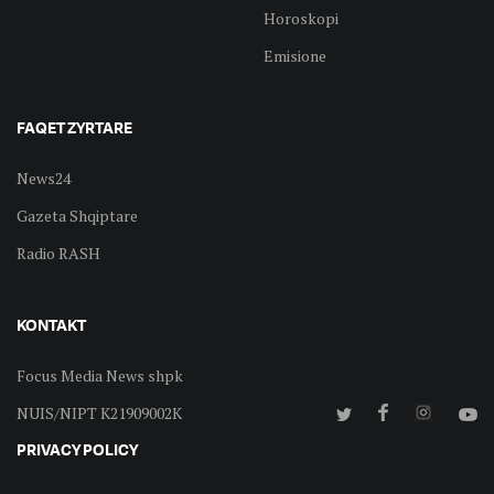
Horoskopi
Emisione
FAQET ZYRTARE
News24
Gazeta Shqiptare
Radio RASH
KONTAKT
Focus Media News shpk
NUIS/NIPT K21909002K
PRIVACY POLICY