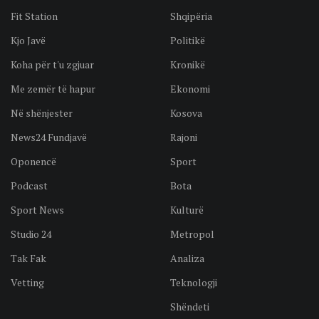
Fit Station
Shqipëria
Kjo Javë
Politikë
Koha për t'u zgjuar
Kronikë
Me zemër të hapur
Ekonomi
Në shënjester
Kosova
News24 Fundjavë
Rajoni
Oponencë
Sport
Podcast
Bota
Sport News
Kulturë
Studio 24
Metropol
Tak Fak
Analiza
Vetting
Teknologji
Shëndeti