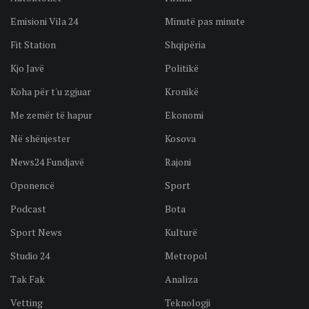
Emisioni Vila 24
Minutë pas minute
Fit Station
Shqipëria
Kjo Javë
Politikë
Koha për t'u zgjuar
Kronikë
Me zemër të hapur
Ekonomi
Në shënjester
Kosova
News24 Fundjavë
Rajoni
Oponencë
Sport
Podcast
Bota
Sport News
Kulturë
Studio 24
Metropol
Tak Fak
Analiza
Vetting
Teknologji