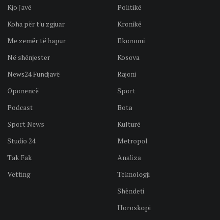
Kjo Javë
Politikë
Koha për t'u zgjuar
Kronikë
Me zemër të hapur
Ekonomi
Në shënjester
Kosova
News24 Fundjavë
Rajoni
Oponencë
Sport
Podcast
Bota
Sport News
Kulturë
Studio 24
Metropol
Tak Fak
Analiza
Vetting
Teknologji
Shëndeti
Horoskopi