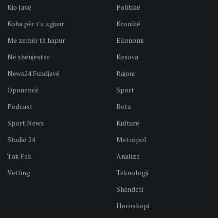
Kjo Javë
Politikë
Koha për t'u zgjuar
Kronikë
Me zemër të hapur
Ekonomi
Në shënjester
Kosova
News24 Fundjavë
Rajoni
Oponencë
Sport
Podcast
Bota
Sport News
Kulturë
Studio 24
Metropol
Tak Fak
Analiza
Vetting
Teknologji
Shëndeti
Horoskopi