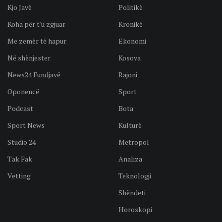
Kjo Javë
Politikë
Koha për t'u zgjuar
Kronikë
Me zemër të hapur
Ekonomi
Në shënjester
Kosova
News24 Fundjavë
Rajoni
Oponencë
Sport
Podcast
Bota
Sport News
Kulturë
Studio 24
Metropol
Tak Fak
Analiza
Vetting
Teknologji
Shëndeti
Horoskopi