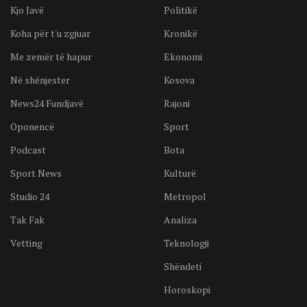
Kjo Javë
Politikë
Koha për t'u zgjuar
Kronikë
Me zemër të hapur
Ekonomi
Në shënjester
Kosova
News24 Fundjavë
Rajoni
Oponencë
Sport
Podcast
Bota
Sport News
Kulturë
Studio 24
Metropol
Tak Fak
Analiza
Vetting
Teknologji
Shëndeti
Horoskopi