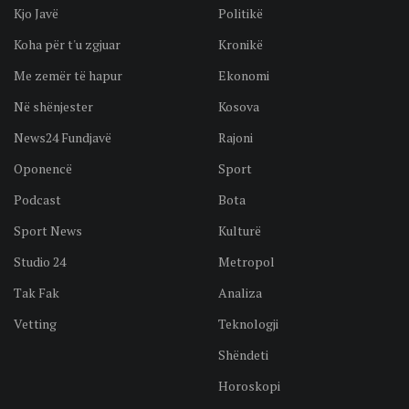
Kjo Javë
Politikë
Koha për t'u zgjuar
Kronikë
Me zemër të hapur
Ekonomi
Në shënjester
Kosova
News24 Fundjavë
Rajoni
Oponencë
Sport
Podcast
Bota
Sport News
Kulturë
Studio 24
Metropol
Tak Fak
Analiza
Vetting
Teknologji
Shëndeti
Horoskopi