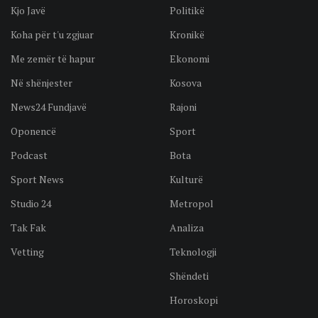
Kjo Javë
Politikë
Koha për t'u zgjuar
Kronikë
Me zemër të hapur
Ekonomi
Në shënjester
Kosova
News24 Fundjavë
Rajoni
Oponencë
Sport
Podcast
Bota
Sport News
Kulturë
Studio 24
Metropol
Tak Fak
Analiza
Vetting
Teknologji
Shëndeti
Horoskopi