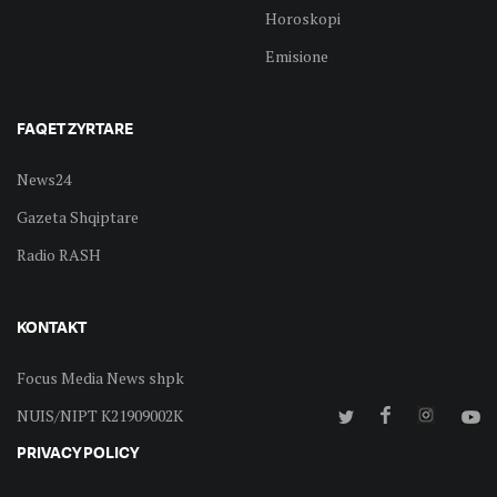
Horoskopi
Emisione
FAQET ZYRTARE
News24
Gazeta Shqiptare
Radio RASH
KONTAKT
Focus Media News shpk
NUIS/NIPT K21909002K
PRIVACY POLICY