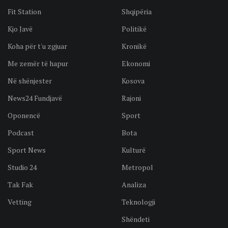
Fit Station
Shqipëria
Kjo Javë
Politikë
Koha për t'u zgjuar
Kronikë
Me zemër të hapur
Ekonomi
Në shënjester
Kosova
News24 Fundjavë
Rajoni
Oponencë
Sport
Podcast
Bota
Sport News
Kulturë
Studio 24
Metropol
Tak Fak
Analiza
Vetting
Teknologji
Shëndeti