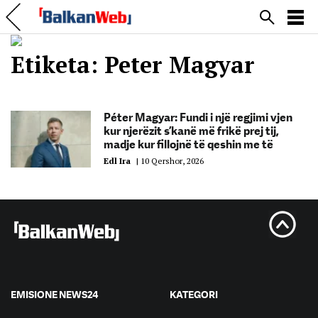
Etiketa:
Peter Magyar
Péter Magyar: Fundi i një regjimi vjen
kur njerëzit s’kanë më frikë prej tij,
madje kur fillojnë të qeshin me të
Edl Ira
|
10 Qershor, 2026
EMISIONE NEWS24
KATEGORI