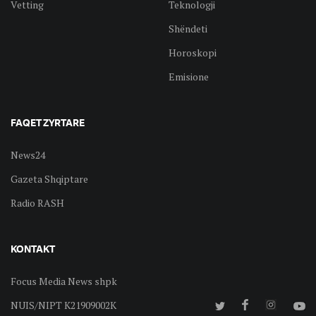
Vetting
Teknologji
Shëndeti
Horoskopi
Emisione
FAQET ZYRTARE
News24
Gazeta Shqiptare
Radio RASH
KONTAKT
Focus Media News shpk
NUIS/NIPT K21909002K