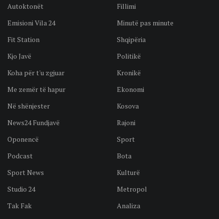
Autoktonët
Fillimi
Emisioni Vila 24
Minutë pas minute
Fit Station
Shqipëria
Kjo Javë
Politikë
Koha për t'u zgjuar
Kronikë
Me zemër të hapur
Ekonomi
Në shënjester
Kosova
News24 Fundjavë
Rajoni
Oponencë
Sport
Podcast
Bota
Sport News
Kulturë
Studio 24
Metropol
Tak Fak
Analiza