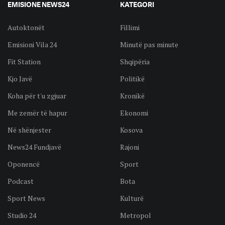
EMISIONE NEWS24
KATEGORI
Autoktonët
Fillimi
Emisioni Vila 24
Minutë pas minute
Fit Station
Shqipëria
Kjo Javë
Politikë
Koha për t'u zgjuar
Kronikë
Me zemër të hapur
Ekonomi
Në shënjester
Kosova
News24 Fundjavë
Rajoni
Oponencë
Sport
Podcast
Bota
Sport News
Kulturë
Studio 24
Metropol