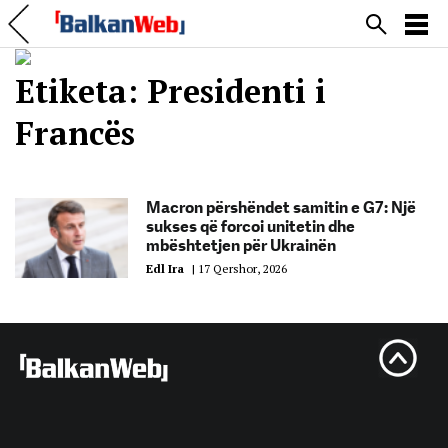
Etiketa:
Presidenti i
Francës
Macron përshëndet samitin e G7: Një
sukses që forcoi unitetin dhe
mbështetjen për Ukrainën
Edl Ira
|
17 Qershor, 2026