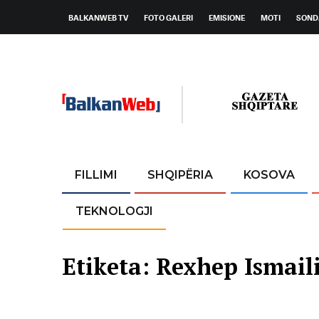
BALKANWEB TV
FOTO GALERI
EMISIONE
MOTI
SOND
FILLIMI
SHQIPËRIA
KOSOVA
TEKNOLOGJI
Etiketa:
Rexhep Ismail