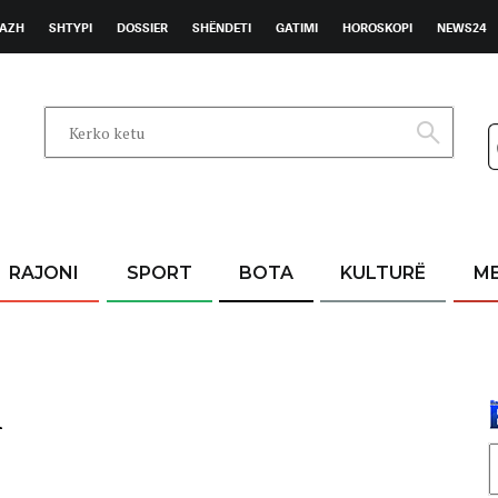
AZH
SHTYPI
DOSSIER
SHËNDETI
GATIMI
HOROSKOPI
NEWS24
RAJONI
SPORT
BOTA
KULTURË
M
i