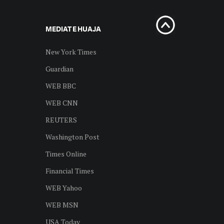
MEDIAT E HUAJA
New York Times
Guardian
WEB BBC
WEB CNN
REUTERS
Washington Post
Times Online
Financial Times
WEB Yahoo
WEB MSN
USA Today