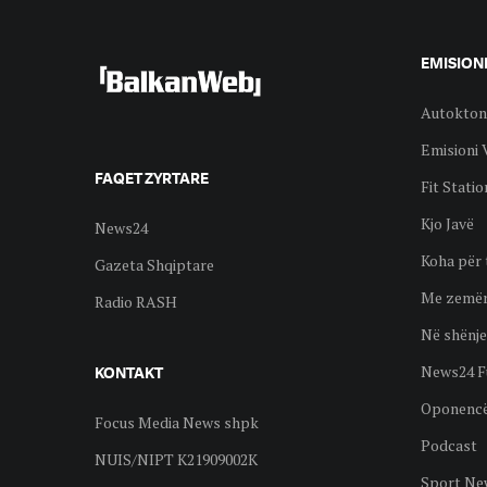
EMISION
Autokton
Emisioni 
FAQET ZYRTARE
Fit Statio
Kjo Javë
News24
Koha për 
Gazeta Shqiptare
Me zemër
Radio RASH
Në shënje
News24 F
KONTAKT
Oponenc
Focus Media News shpk
Podcast
NUIS/NIPT K21909002K
Sport Ne