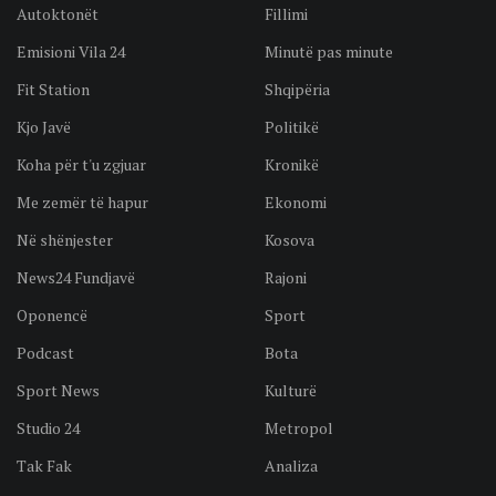
Autoktonët
Fillimi
Emisioni Vila 24
Minutë pas minute
Fit Station
Shqipëria
Kjo Javë
Politikë
Koha për t'u zgjuar
Kronikë
Me zemër të hapur
Ekonomi
Në shënjester
Kosova
News24 Fundjavë
Rajoni
Oponencë
Sport
Podcast
Bota
Sport News
Kulturë
Studio 24
Metropol
Tak Fak
Analiza