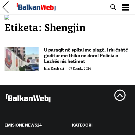
Etiketa:
Shengjin
U paraqit në spital me plagë, i riu është
goditur me thikë në dorë! Policia e
Lezhës nis hetimet
Ina Kashari
|
09 Korrik, 2026
EMISIONE NEWS24
KATEGORI