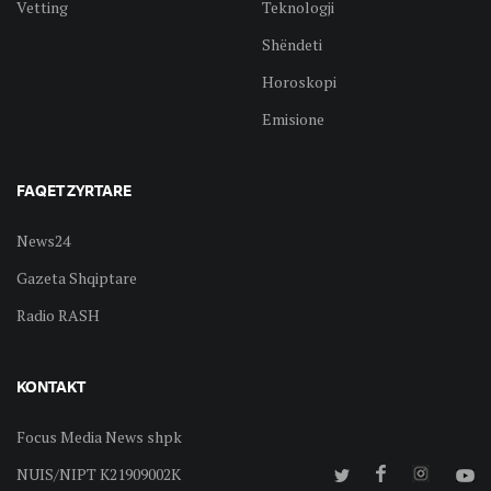
Vetting
Teknologji
Shëndeti
Horoskopi
Emisione
FAQET ZYRTARE
News24
Gazeta Shqiptare
Radio RASH
KONTAKT
Focus Media News shpk
NUIS/NIPT K21909002K