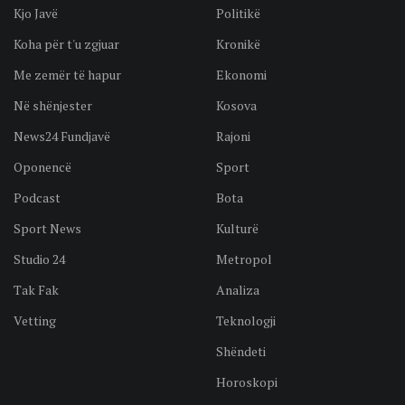
Kjo Javë
Politikë
Koha për t'u zgjuar
Kronikë
Me zemër të hapur
Ekonomi
Në shënjester
Kosova
News24 Fundjavë
Rajoni
Oponencë
Sport
Podcast
Bota
Sport News
Kulturë
Studio 24
Metropol
Tak Fak
Analiza
Vetting
Teknologji
Shëndeti
Horoskopi