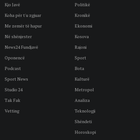
Kjo Javë
Politikë
Koha për t'u zgjuar
Kronikë
Me zemër të hapur
Ekonomi
Në shënjester
Kosova
News24 Fundjavë
Rajoni
Oponencë
Sport
Podcast
Bota
Sport News
Kulturë
Studio 24
Metropol
Tak Fak
Analiza
Vetting
Teknologji
Shëndeti
Horoskopi