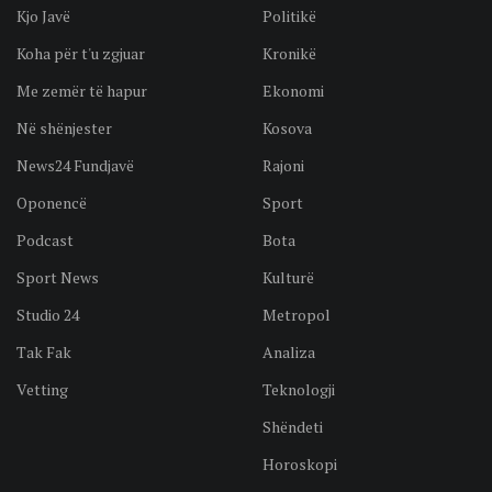
Kjo Javë
Politikë
Koha për t'u zgjuar
Kronikë
Me zemër të hapur
Ekonomi
Në shënjester
Kosova
News24 Fundjavë
Rajoni
Oponencë
Sport
Podcast
Bota
Sport News
Kulturë
Studio 24
Metropol
Tak Fak
Analiza
Vetting
Teknologji
Shëndeti
Horoskopi