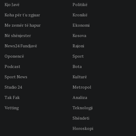
Kjo Javë
Politikë
Koha për t'u zgjuar
Kronikë
Me zemër të hapur
Ekonomi
Në shënjester
Kosova
News24 Fundjavë
Rajoni
Oponencë
Sport
Podcast
Bota
Sport News
Kulturë
Studio 24
Metropol
Tak Fak
Analiza
Vetting
Teknologji
Shëndeti
Horoskopi