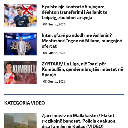
E priste një kontratë 5-vjeçare,
dështon transferimi i Asllanit te
Leipzig, zbulohet arsyeja
08 Gusht, 2026
Inter, çfarë po ndodh me Asllanin?
Mesfushori “ngec në Milano, mungojnë
ofertat
08 Gusht, 2026
ZYRTARE/ La Liga, një “oaz” për
Kumbullën, qendërmbrojtësi mbetet në
Spanjë
08 Gusht, 2026
KATEGORIA VIDEO
Zjarri masiv në Mallakastër/ Flakët
rrezikojnë banesat, Policia evakuon
disa familje në Koilac (VIDEO)