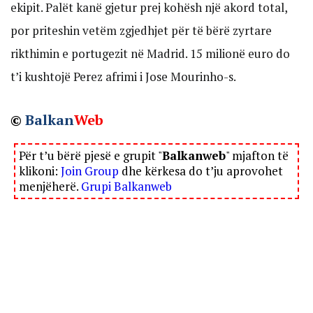
ekipit. Palët kanë gjetur prej kohësh një akord total,
por priteshin vetëm zgjedhjet për të bërë zyrtare
rikthimin e portugezit në Madrid. 15 milionë euro do
t’i kushtojë Perez afrimi i Jose Mourinho-s.
©
Balkan
Web
Për t’u bërë pjesë e grupit "
Balkanweb
" mjafton të
klikoni:
Join Group
dhe kërkesa do t’ju aprovohet
menjëherë.
Grupi Balkanweb