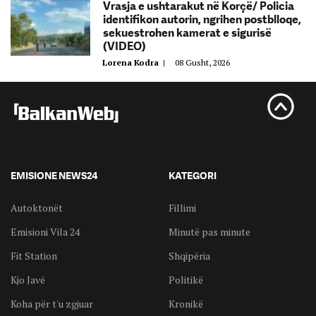
Vrasja e ushtarakut në Korçë/ Policia
identifikon autorin, ngrihen postblloqe,
sekuestrohen kamerat e sigurisë
(VIDEO)
Lorena Kodra
|
08 Gusht, 2026
EMISIONE NEWS24
KATEGORI
Autoktonët
Fillimi
Emisioni Vila 24
Minutë pas minute
Fit Station
Shqipëria
Kjo Javë
Politikë
Koha për t'u zgjuar
Kronikë