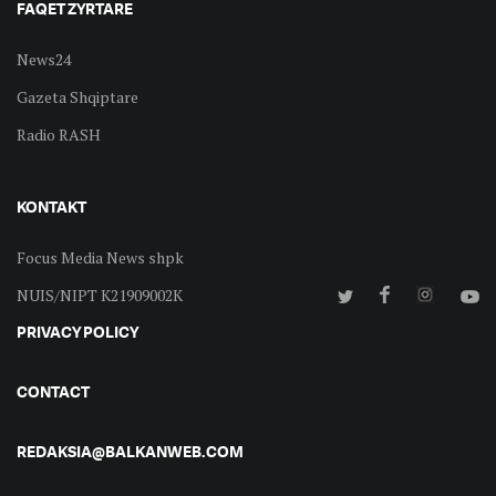
FAQET ZYRTARE
News24
Gazeta Shqiptare
Radio RASH
KONTAKT
Focus Media News shpk
NUIS/NIPT K21909002K
PRIVACY POLICY
CONTACT
REDAKSIA@BALKANWEB.COM