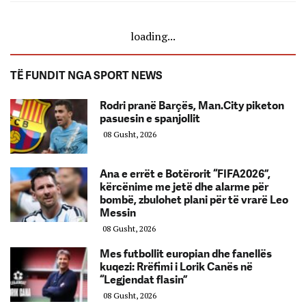
loading...
TË FUNDIT NGA SPORT NEWS
Rodri pranë Barçës, Man.City piketon
pasuesin e spanjollit
08 Gusht, 2026
Ana e errët e Botërorit “FIFA2026”,
kërcënime me jetë dhe alarme për
bombë, zbulohet plani për të vrarë Leo
Messin
08 Gusht, 2026
Mes futbollit europian dhe fanellës
kuqezi: Rrëfimi i Lorik Canës në
“Legjendat flasin”
08 Gusht, 2026