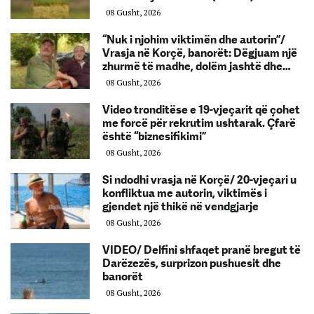
08 Gusht, 2026
“Nuk i njohim viktimën dhe autorin”/
Vrasja në Korçë, banorët: Dëgjuam një
zhurmë të madhe, dolëm jashtë dhe…
08 Gusht, 2026
Video tronditëse e 19-vjeçarit që çohet
me forcë për rekrutim ushtarak. Çfarë
është “biznesifikimi”
08 Gusht, 2026
Si ndodhi vrasja në Korçë/ 20-vjeçari u
konfliktua me autorin, viktimës i
gjendet një thikë në vendgjarje
08 Gusht, 2026
VIDEO/ Delfini shfaqet pranë bregut të
Darëzezës, surprizon pushuesit dhe
banorët
08 Gusht, 2026