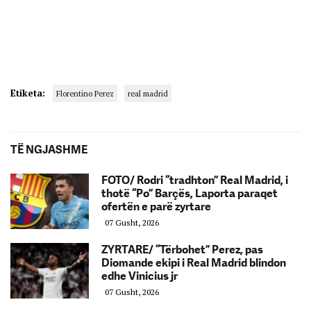
Etiketa:
Florentino Perez
real madrid
TË NGJASHME
FOTO/ Rodri “tradhton” Real Madrid, i
thotë “Po” Barçës, Laporta paraqet
ofertën e parë zyrtare
07 Gusht, 2026
ZYRTARE/ “Tërbohet” Perez, pas
Diomande ekipi i Real Madrid blindon
edhe Vinicius jr
07 Gusht, 2026