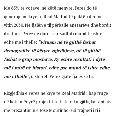
Me 65% të votave, në këtë mënyrë, Perez do të
qëndrojë në krye të Real Madrid të paktën deri në
vitin 2030. Në fjalën e tij përballë anëtarëve dhe bordit
drejtues, Perez deklaroi se rezultati mund të ishte
edhe më i thellë:
“Fituam në të gjithë fashat
demografike të këtyre zgjedhjeve, në të gjithë
fashat e grup moshave. Ky është rezultati i dytë
më i mirë në histori, edhe pse mund të ishte edhe
më i thellë”
, u shpreh Perez gjatë fjalës së tij.
Rizgjedhja e Perez në krye të Real Madrid i hap rrugë
në këtë mënyrë projektit të tij të ri ku gjithçka tani nis
me prezantimin e Jose Mourinho-s si trajneri i ri i