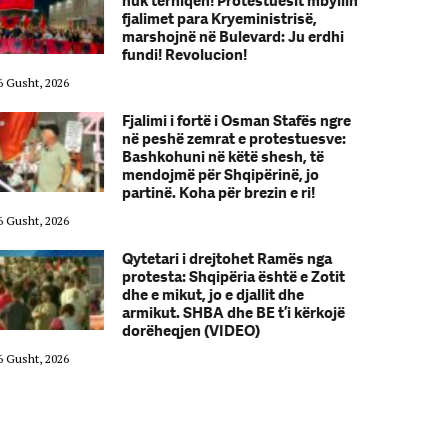
nuk tërhiqen! Protestuesit mbyllin
fjalimet para Kryeministrisë,
marshojnë në Bulevard: Ju erdhi
fundi! Revolucion!
6 Gusht, 2026
06 Gusht, 2026
Fjalimi i fortë i Osman Stafës ngre
në peshë zemrat e protestuesve:
Bashkohuni në këtë shesh, të
mendojmë për Shqipërinë, jo
partinë. Koha për brezin e ri!
6 Gusht, 2026
06 Gusht, 2026
Qytetari i drejtohet Ramës nga
protesta: Shqipëria është e Zotit
dhe e mikut, jo e djallit dhe
armikut. SHBA dhe BE t’i kërkojë
dorëheqjen (VIDEO)
6 Gusht, 2026
06 Gusht, 2026