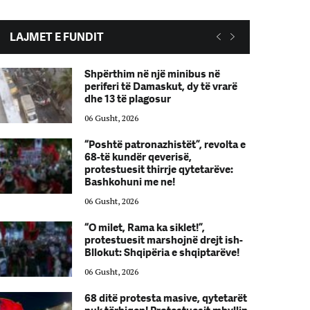
LAJMET E FUNDIT
Shpërthim në një minibus në
periferi të Damaskut, dy të vrarë
dhe 13 të plagosur
06 Gusht, 2026
“Poshtë patronazhistët”, revolta e
68-të kundër qeverisë,
protestuesit thirrje qytetarëve:
Bashkohuni me ne!
06 Gusht, 2026
“O milet, Rama ka siklet!”,
protestuesit marshojnë drejt ish-
Bllokut: Shqipëria e shqiptarëve!
06 Gusht, 2026
68 ditë protesta masive, qytetarët