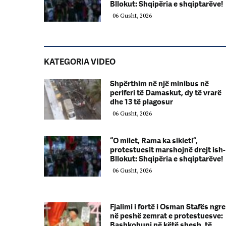
Bllokut: Shqipëria e shqiptarëve!
06 Gusht, 2026
KATEGORIA VIDEO
Shpërthim në një minibus në
periferi të Damaskut, dy të vrarë
dhe 13 të plagosur
06 Gusht, 2026
“O milet, Rama ka siklet!”,
protestuesit marshojnë drejt ish-
Bllokut: Shqipëria e shqiptarëve!
06 Gusht, 2026
Fjalimi i fortë i Osman Stafës ngre
në peshë zemrat e protestuesve:
Bashkohuni në këtë shesh, të