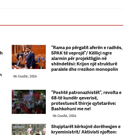
“Rama po përgatit aferën e radhës,
zh
SPAK të veprojë”/ Këlliçi ngre
alarmin për projektligjin në
shëndetësi: Krijon një strukturë
paralele dhe rrezikon monopolin
h
06 Gusht, 2026
“Poshtë patronazhistët”, revolta e
68-të kundër qeverisë,
protestuesit thirrje qytetarëve:
Bashkohuni me ne!
06 Gusht, 2026
Shqiptarët kërkojnë dorëheqjen e
kryeministrit/ Aktivisti njofton: