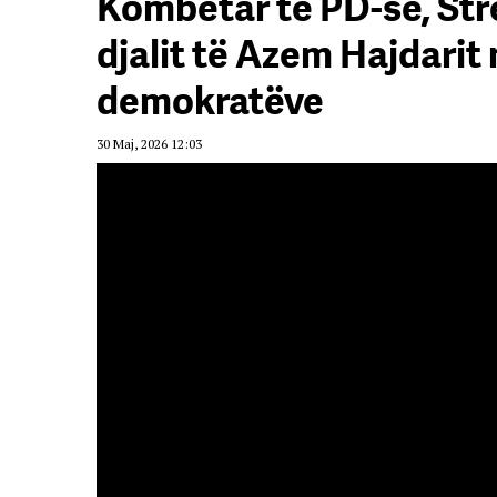
Kombëtar të PD-së, Stre
djalit të Azem Hajdarit
demokratëve
30 Maj, 2026 12:03