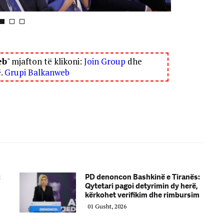
eb
" mjafton të klikoni:
Join Group
dhe
ë.
Grupi Balkanweb
:
PD denoncon Bashkinë e Tiranës:
Qytetari pagoi detyrimin dy herë,
kërkohet verifikim dhe rimbursim
01 Gusht, 2026