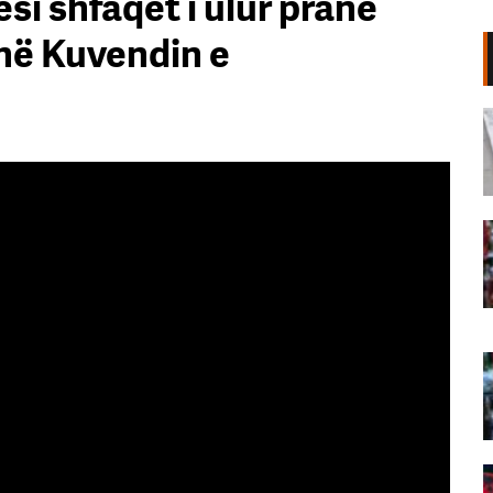
si shfaqet i ulur pranë
 në Kuvendin e
Shpërthim në një minibus në
periferi të Damaskut, dy të vrarë
dhe 13 të plagosur
06 Gusht, 2026
“Poshtë patronazhistët”, revolta e
68-të kundër qeverisë,
protestuesit thirrje qytetarëve:
Bashkohuni me ne!
06 Gusht, 2026
“O milet, Rama ka siklet!”,
protestuesit marshojnë drejt ish-
Bllokut: Shqipëria e shqiptarëve!
06 Gusht, 2026
68 ditë protesta masive, qytetarët