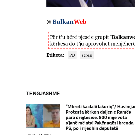
©
Balkan
Web
Për t’u bërë pjesë e grupit "
Balkanw
kërkesa do t’ju aprovohet menjëher
Etiketa:
PD
stresi
TË NGJASHME
“Mbreti ka dalë lakuriq”/ Hasimja
Protesta kërkon daljen e Ramës
para drejtësisë, 800 mijë vota
s’janë më aty! Pakënaqësi brenda
PS, po i rrjedhin deputetë