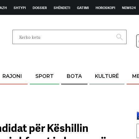
AZH
SHTYPI
DOSSIER
SHËNDETI
GATIMI
HOROSKOPI
NEWS24
RAJONI
SPORT
BOTA
KULTURË
M
idat për Këshillin