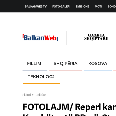
BALKANWEB TV
FOTO GALERI
EMISIONE
MOTI
SOND
FILLIMI
SHQIPËRIA
KOSOVA
TEKNOLOGJI
Fillimi
>
-Politikë
FOTOLAJM/ Reperi kand