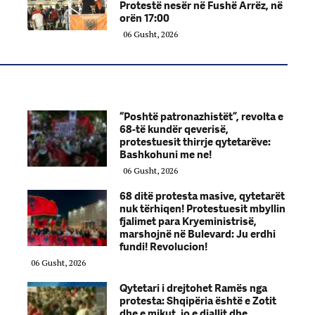
Protestë nesër në Fushë Arrëz, në
orën 17:00
06 Gusht, 2026
“Poshtë patronazhistët”, revolta e
68-të kundër qeverisë,
protestuesit thirrje qytetarëve:
Bashkohuni me ne!
06 Gusht, 2026
68 ditë protesta masive, qytetarët
nuk tërhiqen! Protestuesit mbyllin
fjalimet para Kryeministrisë,
marshojnë në Bulevard: Ju erdhi
fundi! Revolucion!
06 Gusht, 2026
Qytetari i drejtohet Ramës nga
protesta: Shqipëria është e Zotit
dhe e mikut, jo e djallit dhe