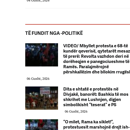
04 Gusht, 2026
TË FUNDIT NGA -POLITIKË
VIDEO/ Mbyllet protesta e 68-të
kundër qeverisë, qytetarët mesa
të prerë: Revolta vazhdon deri në
dorëheqjen e panegociueshme të
Ramës. Paralajmërojnë
përshkallëzim dhe bllokim rrugës
06 Gusht, 2026
Dita e shtatë e protestës në
Divjakë, banorët: Bashkia të mos
shkrihet me Lushnjen, digjen
simbolikisht “teserat” e PS
06 Gusht, 2026
“O milet, Rama ka siklet!”,
protestuesit marshojnë drejt ish-