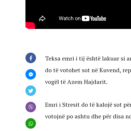
Teksa emri i tij është lakuar si 
do të votohet sot në Kuvend, repe
vogël të Azem Hajdarit.
Emri i Stresit do të kalojë sot p
votojnë po ashtu dhe për disa nd