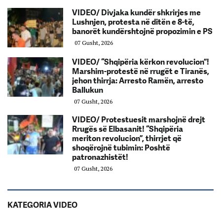
VIDEO/ Divjaka kundër shkrirjes me
Lushnjen, protesta në ditën e 8-të,
banorët kundërshtojnë propozimin e PS
07 Gusht, 2026
VIDEO/ “Shqipëria kërkon revolucion”!
Marshim-protestë në rrugët e Tiranës,
jehon thirrja: Arresto Ramën, arresto
Ballukun
07 Gusht, 2026
VIDEO/ Protestuesit marshojnë drejt
Rrugës së Elbasanit! “Shqipëria
meriton revolucion”, thirrjet që
shoqërojnë tubimin: Poshtë
patronazhistët!
07 Gusht, 2026
KATEGORIA VIDEO