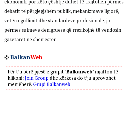
ekonomik, por këto çështje duhet të trajtohen përmes
debatit të përgjegjshëm publik, mekanizmave ligjorë,
vetërregullimit dhe standardeve profesionale, jo
përmes sulmeve denigruese që rrezikojnë të vendosin
gazetarët në shënjestër.
©
Balkan
Web
Për t’u bërë pjesë e grupit "
Balkanweb
" mjafton të
klikoni:
Join Group
dhe kërkesa do t’ju aprovohet
menjëherë.
Grupi Balkanweb