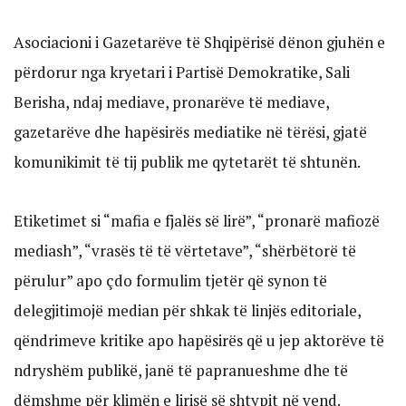
Asociacioni i Gazetarëve të Shqipërisë dënon gjuhën e
përdorur nga kryetari i Partisë Demokratike, Sali
Berisha, ndaj mediave, pronarëve të mediave,
gazetarëve dhe hapësirës mediatike në tërësi, gjatë
komunikimit të tij publik me qytetarët të shtunën.
Etiketimet si “mafia e fjalës së lirë”, “pronarë mafiozë
mediash”, “vrasës të të vërtetave”, “shërbëtorë të
përulur” apo çdo formulim tjetër që synon të
delegjitimojë median për shkak të linjës editoriale,
qëndrimeve kritike apo hapësirës që u jep aktorëve të
ndryshëm publikë, janë të papranueshme dhe të
dëmshme për klimën e lirisë së shtypit në vend.