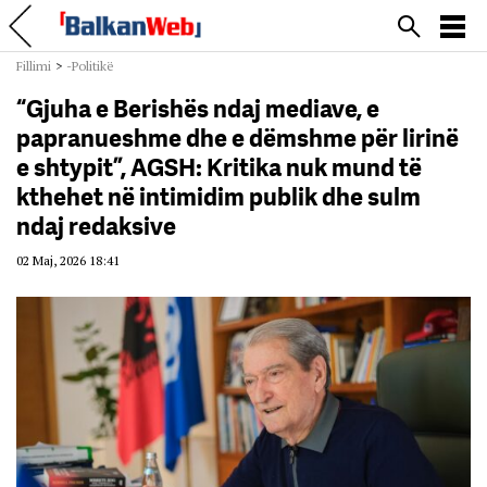
Fillimi
>
-Politikë
“Gjuha e Berishës ndaj mediave, e
papranueshme dhe e dëmshme për lirinë
e shtypit”, AGSH: Kritika nuk mund të
kthehet në intimidim publik dhe sulm
ndaj redaksive
02 Maj, 2026 18:41