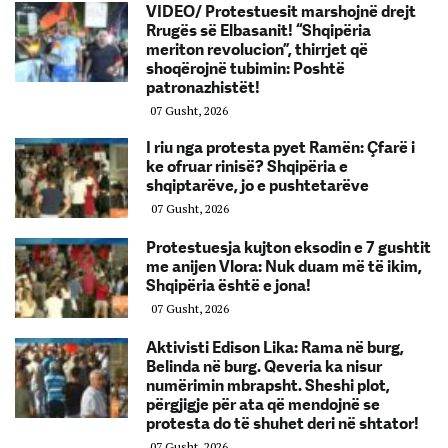
VIDEO/ Protestuesit marshojnë drejt
Rrugës së Elbasanit! “Shqipëria
meriton revolucion”, thirrjet që
shoqërojnë tubimin: Poshtë
patronazhistët!
07 Gusht, 2026
I riu nga protesta pyet Ramën: Çfarë i
ke ofruar rinisë? Shqipëria e
shqiptarëve, jo e pushtetarëve
07 Gusht, 2026
Protestuesja kujton eksodin e 7 gushtit
me anijen Vlora: Nuk duam më të ikim,
Shqipëria është e jona!
07 Gusht, 2026
Aktivisti Edison Lika: Rama në burg,
Belinda në burg. Qeveria ka nisur
numërimin mbrapsht. Sheshi plot,
përgjigje për ata që mendojnë se
protesta do të shuhet deri në shtator!
07 Gusht, 2026