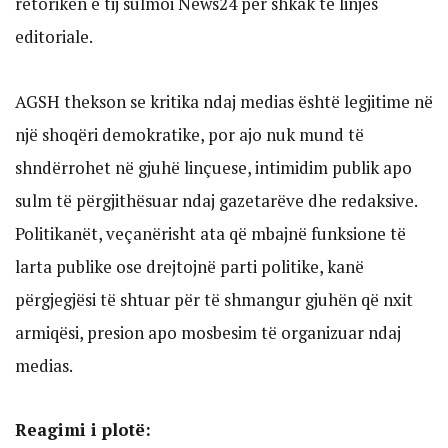
retorikën e tij sulmoi News24 për shkak të linjës
editoriale.
AGSH thekson se kritika ndaj medias është legjitime në
një shoqëri demokratike, por ajo nuk mund të
shndërrohet në gjuhë linçuese, intimidim publik apo
sulm të përgjithësuar ndaj gazetarëve dhe redaksive.
Politikanët, veçanërisht ata që mbajnë funksione të
larta publike ose drejtojnë parti politike, kanë
përgjegjësi të shtuar për të shmangur gjuhën që nxit
armiqësi, presion apo mosbesim të organizuar ndaj
medias.
Reagimi i plotë: