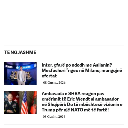
TË NGJASHME
Inter, çfarë po ndodh me Asllanin?
Mesfushori “ngec në Milano, mungojnë
ofertat
08 Gusht, 2026
Ambasada e SHBA reagon pas
emërimit të Eric Wendt si ambasador
në Shqipëri: Do të mbështesë vizionin e
Trump për një NATO më të fortë!
08 Gusht, 2026