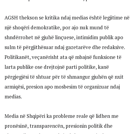
AGSH thekson se kritika ndaj medias është legjitime në
një shoqëri demokratike, por ajo nuk mund të
shndërrohet në gjuhë linçuese, intimidim publik apo
sulm të përgjithësuar ndaj gazetarëve dhe redaksive.
Politikanët, veçanërisht ata që mbajnë funksione të
larta publike ose drejtojnë parti politike, kanë
përgjegjësi të shtuar për të shmangur gjuhën që nxit
armiqësi, presion apo mosbesim të organizuar ndaj
medias.
Media në Shqipëri ka probleme reale që lidhen me
pronësinë, transparencën, presionin politik dhe