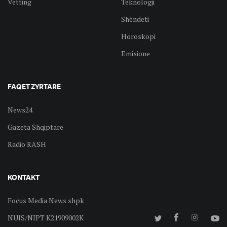
Vetting
Teknologji
Shëndeti
Horoskopi
Emisione
FAQET ZYRTARE
News24
Gazeta Shqiptare
Radio RASH
KONTAKT
Focus Media News shpk
NUIS/NIPT K21909002K