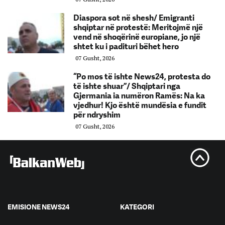
Diaspora sot në shesh/ Emigranti
shqiptar në protestë: Meritojmë një
vend në shoqërinë europiane, jo një
shtet ku i padituri bëhet hero
07 Gusht, 2026
“Po mos të ishte News24, protesta do
të ishte shuar”/ Shqiptari nga
Gjermania ia numëron Ramës: Na ka
vjedhur! Kjo është mundësia e fundit
për ndryshim
07 Gusht, 2026
EMISIONE NEWS24
KATEGORI