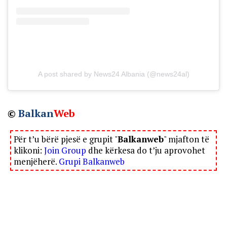
A post shared by News24 Albania (@news24al)
©
Balkan
Web
Për t’u bërë pjesë e grupit "
Balkanweb
" mjafton të
klikoni:
Join Group
dhe kërkesa do t’ju aprovohet
menjëherë.
Grupi Balkanweb