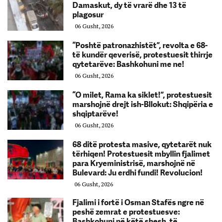
Damaskut, dy të vrarë dhe 13 të
plagosur
06 Gusht, 2026
“Poshtë patronazhistët”, revolta e 68-
të kundër qeverisë, protestuesit thirrje
qytetarëve: Bashkohuni me ne!
06 Gusht, 2026
“O milet, Rama ka siklet!”, protestuesit
marshojnë drejt ish-Bllokut: Shqipëria e
shqiptarëve!
06 Gusht, 2026
68 ditë protesta masive, qytetarët nuk
tërhiqen! Protestuesit mbyllin fjalimet
para Kryeministrisë, marshojnë në
Bulevard: Ju erdhi fundi! Revolucion!
06 Gusht, 2026
Fjalimi i fortë i Osman Stafës ngre në
peshë zemrat e protestuesve:
Bashkohuni në këtë shesh, të