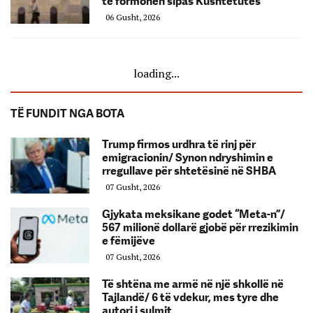
të formohen sipas Kushtetutës
06 Gusht, 2026
loading...
TË FUNDIT NGA BOTA
Trump firmos urdhra të rinj për
emigracionin/ Synon ndryshimin e
rregullave për shtetësinë në SHBA
07 Gusht, 2026
Gjykata meksikane godet “Meta-n”/
567 milionë dollarë gjobë për rrezikimin
e fëmijëve
07 Gusht, 2026
Të shtëna me armë në një shkollë në
Tajlandë/ 6 të vdekur, mes tyre dhe
autori i sulmit