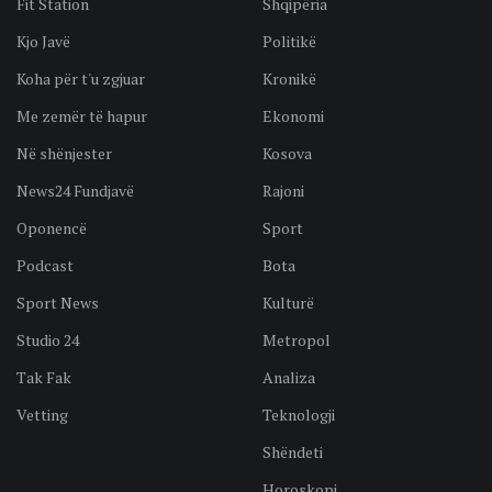
Fit Station
Shqipëria
Kjo Javë
Politikë
Koha për t'u zgjuar
Kronikë
Me zemër të hapur
Ekonomi
Në shënjester
Kosova
News24 Fundjavë
Rajoni
Oponencë
Sport
Podcast
Bota
Sport News
Kulturë
Studio 24
Metropol
Tak Fak
Analiza
Vetting
Teknologji
Shëndeti
Horoskopi