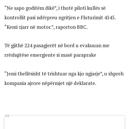
“Ne sapo goditëm dikë”, i thotë piloti kullës së
kontrollit pasi ndërpreu ngritjen e Fluturimit 4345.
“Kemi zjarr në motor.”, raporton BBC.
Të gjithë 224 pasagjerët në bord u evakuuan me
rrëshqitëse emergjente si masë paraprake
“Jemi thellësisht të trishtuar nga kjo ngjarje”, u shpreh
kompania ajrore nëpërmjet një deklarate.