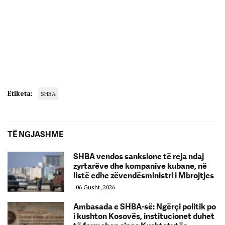
Etiketa:
SHBA
TË NGJASHME
SHBA vendos sanksione të reja ndaj
zyrtarëve dhe kompanive kubane, në
listë edhe zëvendësministri i Mbrojtjes
06 Gusht, 2026
Ambasada e SHBA-së: Ngërçi politik po
i kushton Kosovës, institucionet duhet