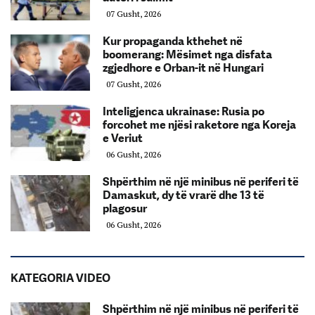
07 Gusht, 2026
Kur propaganda kthehet në
boomerang: Mësimet nga disfata
zgjedhore e Orban-it në Hungari
07 Gusht, 2026
Inteligjenca ukrainase: Rusia po
forcohet me njësi raketore nga Koreja
e Veriut
06 Gusht, 2026
Shpërthim në një minibus në periferi të
Damaskut, dy të vrarë dhe 13 të
plagosur
06 Gusht, 2026
KATEGORIA VIDEO
Shpërthim në një minibus në periferi të