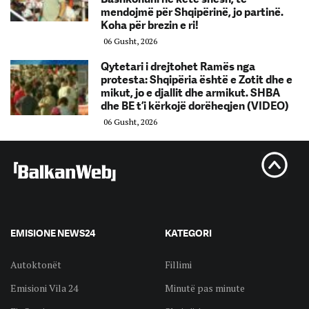
mendojmë për Shqipërinë, jo partinë.
Koha për brezin e ri!
06 Gusht, 2026
Qytetari i drejtohet Ramës nga
protesta: Shqipëria është e Zotit dhe e
mikut, jo e djallit dhe armikut. SHBA
dhe BE t’i kërkojë dorëheqjen (VIDEO)
06 Gusht, 2026
EMISIONE NEWS24
KATEGORI
Autoktonët
Fillimi
Emisioni Vila 24
Minutë pas minute