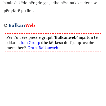
bindësh këdo për çdo gjë, edhe nëse nuk ke idenë se
për çfarë po flet.
©
Balkan
Web
Për t’u bërë pjesë e grupit "
Balkanweb
" mjafton të
klikoni:
Join Group
dhe kërkesa do t’ju aprovohet
menjëherë.
Grupi Balkanweb