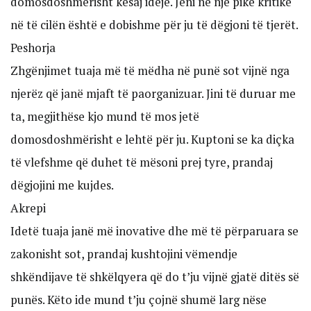
domosdoshmërisht kësaj ideje. Jeni në një pikë kritike
në të cilën është e dobishme për ju të dëgjoni të tjerët.
Peshorja
Zhgënjimet tuaja më të mëdha në punë sot vijnë nga
njerëz që janë mjaft të paorganizuar. Jini të duruar me
ta, megjithëse kjo mund të mos jetë
domosdoshmërisht e lehtë për ju. Kuptoni se ka diçka
të vlefshme që duhet të mësoni prej tyre, prandaj
dëgjojini me kujdes.
Akrepi
Idetë tuaja janë më inovative dhe më të përparuara se
zakonisht sot, prandaj kushtojini vëmendje
shkëndijave të shkëlqyera që do t’ju vijnë gjatë ditës së
punës. Këto ide mund t’ju çojnë shumë larg nëse