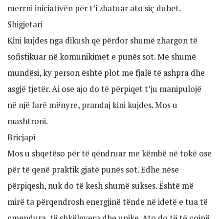
merrni iniciativën për t’i zbatuar ato siç duhet.
Shigjetari
Kini kujdes nga dikush që përdor shumë zhargon të
sofistikuar në komunikimet e punës sot. Me shumë
mundësi, ky person është plot me fjalë të ashpra dhe
asgjë tjetër. Ai ose ajo do të përpiqet t’ju manipulojë
në një farë mënyre, prandaj kini kujdes. Mos u
mashtroni.
Bricjapi
Mos u shqetëso për të qëndruar me këmbë në tokë ose
për të qenë praktik gjatë punës sot. Edhe nëse
përpiqesh, nuk do të kesh shumë sukses. Është më
mirë ta përqendrosh energjinë tënde në idetë e tua të
çmendura, të shkëlqyera dhe unike. Ato do të të çojnë