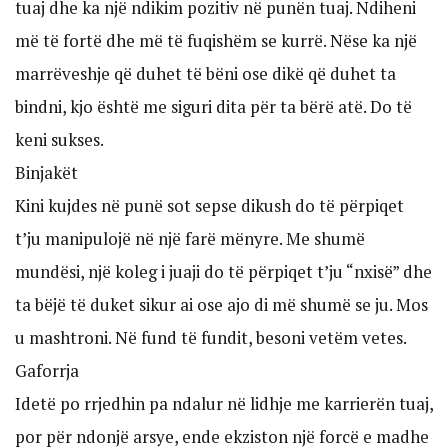
tuaj dhe ka një ndikim pozitiv në punën tuaj. Ndiheni
më të fortë dhe më të fuqishëm se kurrë. Nëse ka një
marrëveshje që duhet të bëni ose dikë që duhet ta
bindni, kjo është me siguri dita për ta bërë atë. Do të
keni sukses.
Binjakët
Kini kujdes në punë sot sepse dikush do të përpiqet
t’ju manipulojë në një farë mënyre. Me shumë
mundësi, një koleg i juaji do të përpiqet t’ju “nxisë” dhe
ta bëjë të duket sikur ai ose ajo di më shumë se ju. Mos
u mashtroni. Në fund të fundit, besoni vetëm vetes.
Gaforrja
Idetë po rrjedhin pa ndalur në lidhje me karrierën tuaj,
por për ndonjë arsye, ende ekziston një forcë e madhe