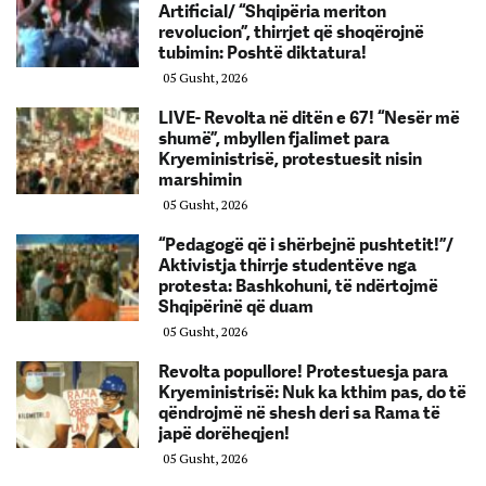
Artificial/ “Shqipëria meriton
revolucion”, thirrjet që shoqërojnë
tubimin: Poshtë diktatura!
05 Gusht, 2026
LIVE- Revolta në ditën e 67! “Nesër më
shumë”, mbyllen fjalimet para
Kryeministrisë, protestuesit nisin
marshimin
05 Gusht, 2026
“Pedagogë që i shërbejnë pushtetit!”/
Aktivistja thirrje studentëve nga
protesta: Bashkohuni, të ndërtojmë
Shqipërinë që duam
05 Gusht, 2026
Revolta popullore! Protestuesja para
Kryeministrisë: Nuk ka kthim pas, do të
qëndrojmë në shesh deri sa Rama të
japë dorëheqjen!
05 Gusht, 2026