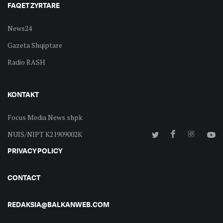
FAQET ZYRTARE
News24
Gazeta Shqiptare
Radio RASH
KONTAKT
Focus Media News shpk
NUIS/NIPT K21909002K
PRIVACY POLICY
CONTACT
REDAKSIA@BALKANWEB.COM