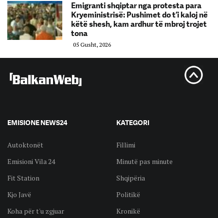
Emigranti shqiptar nga protesta para
Kryeministrisë: Pushimet do t’i kaloj në
këtë shesh, kam ardhur të mbroj trojet
tona
05 Gusht, 2026
EMISIONE NEWS24
KATEGORI
Autoktonët
Fillimi
Emisioni Vila 24
Minutë pas minute
Fit Station
Shqipëria
Kjo Javë
Politikë
Koha për t'u zgjuar
Kronikë