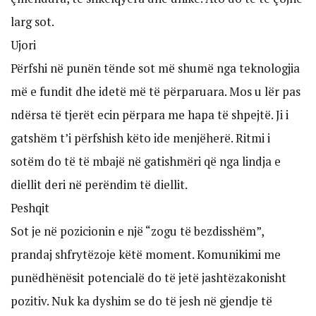
larg sot.
Ujori
Përfshi në punën tënde sot më shumë nga teknologjia
më e fundit dhe idetë më të përparuara. Mos u lër pas
ndërsa të tjerët ecin përpara me hapa të shpejtë. Ji i
gatshëm t’i përfshish këto ide menjëherë. Ritmi i
sotëm do të të mbajë në gatishmëri që nga lindja e
diellit deri në perëndim të diellit.
Peshqit
Sot je në pozicionin e një “zogu të bezdisshëm”,
prandaj shfrytëzoje këtë moment. Komunikimi me
punëdhënësit potencialë do të jetë jashtëzakonisht
pozitiv. Nuk ka dyshim se do të jesh në gjendje të