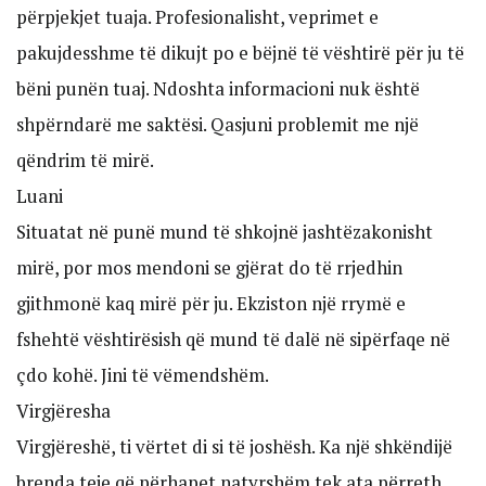
përpjekjet tuaja. Profesionalisht, veprimet e
pakujdesshme të dikujt po e bëjnë të vështirë për ju të
bëni punën tuaj. Ndoshta informacioni nuk është
shpërndarë me saktësi. Qasjuni problemit me një
qëndrim të mirë.
Luani
Situatat në punë mund të shkojnë jashtëzakonisht
mirë, por mos mendoni se gjërat do të rrjedhin
gjithmonë kaq mirë për ju. Ekziston një rrymë e
fshehtë vështirësish që mund të dalë në sipërfaqe në
çdo kohë. Jini të vëmendshëm.
Virgjëresha
Virgjëreshë, ti vërtet di si të joshësh. Ka një shkëndijë
brenda teje që përhapet natyrshëm tek ata përreth