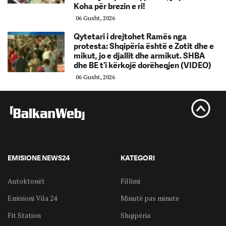
Koha për brezin e ri!
06 Gusht, 2026
Qytetari i drejtohet Ramës nga
protesta: Shqipëria është e Zotit dhe e
mikut, jo e djallit dhe armikut. SHBA
dhe BE t’i kërkojë dorëheqjen (VIDEO)
06 Gusht, 2026
EMISIONE NEWS24
KATEGORI
Autoktonët
Fillimi
Emisioni Vila 24
Minutë pas minute
Fit Station
Shqipëria