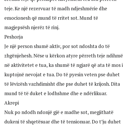
teje. Ke një rezervuar të madh ndjeshmërie dhe
emocionesh që mund të rritet sot. Mund të
magjepsësh njerëz të rinj.
Peshorja
Je një person shumë aktiv, por sot ndoshta do të
zhgënjehesh. Nëse u kërkon atyre përreth teje ndihmë
në aktivitetet e tua, ka shumë të ngjarë që ata të mos i
kuptojnë nevojat e tua. Do të pyesin veten pse duhet
të lëvizësh vazhdimisht dhe pse duhet të krijosh. Dita
mund të të duket e lodhshme dhe e ndërlikuar.
Akrepi
Nuk po ndodh ndonjë gjë e madhe sot, megjithatë
dukeni të shqetësuar dhe të tensionuar. Do t’ju duhet