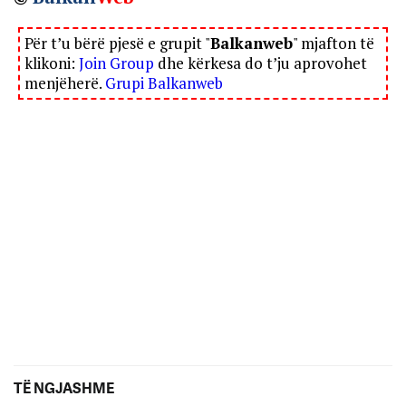
Për t’u bërë pjesë e grupit "
Balkanweb
" mjafton të
klikoni:
Join Group
dhe kërkesa do t’ju aprovohet
menjëherë.
Grupi Balkanweb
TË NGJASHME