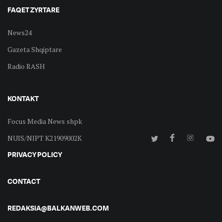
FAQET ZYRTARE
News24
Gazeta Shqiptare
Radio RASH
KONTAKT
Focus Media News shpk
NUIS/NIPT K21909002K
PRIVACY POLICY
CONTACT
REDAKSIA@BALKANWEB.COM