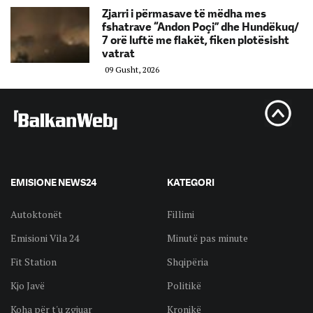
Zjarri i përmasave të mëdha mes
fshatrave “Andon Poçi” dhe Hundëkuq/
7 orë luftë me flakët, fiken plotësisht
vatrat
09 Gusht, 2026
EMISIONE NEWS24
KATEGORI
Autoktonët
Fillimi
Emisioni Vila 24
Minutë pas minute
Fit Station
Shqipëria
Kjo Javë
Politikë
Koha për t'u zgjuar
Kronikë