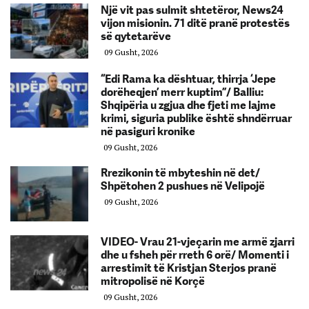
Një vit pas sulmit shtetëror, News24
vijon misionin. 71 ditë pranë protestës
së qytetarëve
09 Gusht, 2026
“Edi Rama ka dështuar, thirrja ‘Jepe
dorëheqjen’ merr kuptim”/ Balliu:
Shqipëria u zgjua dhe fjeti me lajme
krimi, siguria publike është shndërruar
në pasiguri kronike
09 Gusht, 2026
Rrezikonin të mbyteshin në det/
Shpëtohen 2 pushues në Velipojë
09 Gusht, 2026
VIDEO- Vrau 21-vjeçarin me armë zjarri
dhe u fsheh për rreth 6 orë/ Momenti i
arrestimit të Kristjan Sterjos pranë
mitropolisë në Korçë
09 Gusht, 2026