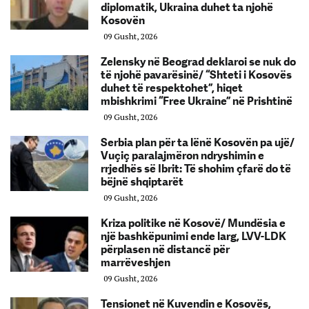
diplomatik, Ukraina duhet ta njohë
Kosovën
09 Gusht, 2026
Zelensky në Beograd deklaroi se nuk do
të njohë pavarësinë/ “Shteti i Kosovës
duhet të respektohet”, hiqet
mbishkrimi “Free Ukraine” në Prishtinë
09 Gusht, 2026
Serbia plan për ta lënë Kosovën pa ujë/
Vuçiç paralajmëron ndryshimin e
rrjedhës së Ibrit: Të shohim çfarë do të
bëjnë shqiptarët
09 Gusht, 2026
Kriza politike në Kosovë/ Mundësia e
një bashkëpunimi ende larg, LVV-LDK
përplasen në distancë për
marrëveshjen
09 Gusht, 2026
Tensionet në Kuvendin e Kosovës,