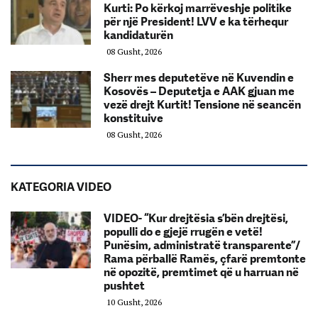
Kurti: Po kërkoj marrëveshje politike
për një President! LVV e ka tërhequr
kandidaturën
08 Gusht, 2026
Sherr mes deputetëve në Kuvendin e
Kosovës – Deputetja e AAK gjuan me
vezë drejt Kurtit! Tensione në seancën
konstituive
08 Gusht, 2026
KATEGORIA VIDEO
VIDEO- “Kur drejtësia s’bën drejtësi,
populli do e gjejë rrugën e vetë!
Punësim, administratë transparente”/
Rama përballë Ramës, çfarë premtonte
në opozitë, premtimet që u harruan në
pushtet
10 Gusht, 2026