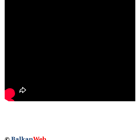
©
Balkan
Web