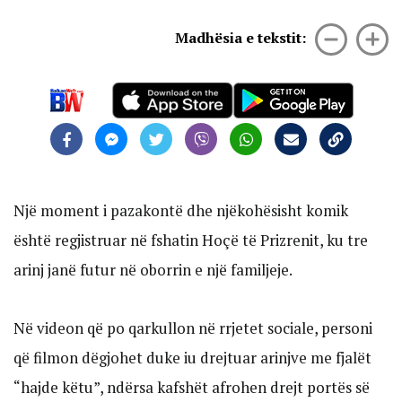
Madhësia e tekstit:
Një moment i pazakontë dhe njëkohësisht komik
është regjistruar në fshatin Hoçë të Prizrenit, ku tre
arinj janë futur në oborrin e një familjeje.
Në videon që po qarkullon në rrjetet sociale, personi
që filmon dëgjohet duke iu drejtuar arinjve me fjalët
“hajde këtu”, ndërsa kafshët afrohen drejt portës së