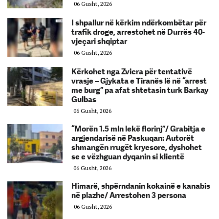
06 Gusht, 2026
I shpallur në kërkim ndërkombëtar për
trafik droge, arrestohet në Durrës 40-
vjeçari shqiptar
06 Gusht, 2026
Kërkohet nga Zvicra për tentativë
vrasje – Gjykata e Tiranës lë në “arrest
me burg” pa afat shtetasin turk Barkay
Gulbas
06 Gusht, 2026
“Morën 1.5 mln lekë florinj”/ Grabitja e
argjendarisë në Paskuqan: Autorët
shmangën rrugët kryesore, dyshohet
se e vëzhguan dyqanin si klientë
06 Gusht, 2026
Himarë, shpërndanin kokainë e kanabis
në plazhe/ Arrestohen 3 persona
06 Gusht, 2026