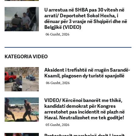
U arrestua në SHBA pas 30 vitesh në
arrati/ Deportohet Sokol Hoxha, i
dënuar për 3 vrasje në Shqipëri dhe në
Belgjikë (VIDEO)
06 Gusht, 2026
KATEGORIA VIDEO
Aksident i trefishtë në rrugën Sarandë-
Ksamil, plagosen dy turistë spanjollë
06 Gusht, 2026
VIDEO/ Kërcënoi banorët me thikë,
kandidati demokrat për Kongres
arrestohet pas incidentit në plazh në
Havai. Neutralizohet me tek goditje!
05 Gusht, 2026
Protestuesit marshojnë drejt Liqenit