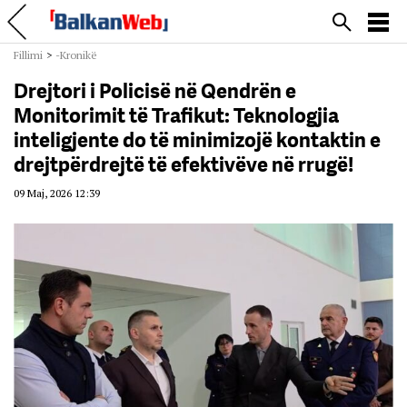
Fillimi
>
-Kronikë
Drejtori i Policisë në Qendrën e
Monitorimit të Trafikut: Teknologjia
inteligjente do të minimizojë kontaktin e
drejtpërdrejtë të efektivëve në rrugë!
09 Maj, 2026 12:39