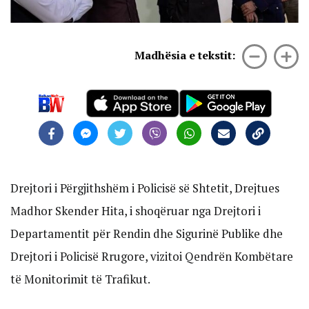
Madhësia e tekstit:
Drejtori i Përgjithshëm i Policisë së Shtetit, Drejtues
Madhor Skender Hita, i shoqëruar nga Drejtori i
Departamentit për Rendin dhe Sigurinë Publike dhe
Drejtori i Policisë Rrugore, vizitoi Qendrën Kombëtare
të Monitorimit të Trafikut.