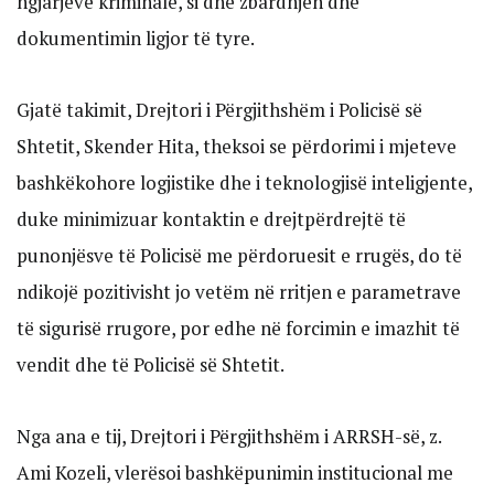
ngjarjeve kriminale, si dhe zbardhjen dhe
dokumentimin ligjor të tyre.
Gjatë takimit, Drejtori i Përgjithshëm i Policisë së
Shtetit, Skender Hita, theksoi se përdorimi i mjeteve
bashkëkohore logjistike dhe i teknologjisë inteligjente,
duke minimizuar kontaktin e drejtpërdrejtë të
punonjësve të Policisë me përdoruesit e rrugës, do të
ndikojë pozitivisht jo vetëm në rritjen e parametrave
të sigurisë rrugore, por edhe në forcimin e imazhit të
vendit dhe të Policisë së Shtetit.
Nga ana e tij, Drejtori i Përgjithshëm i ARRSH-së, z.
Ami Kozeli, vlerësoi bashkëpunimin institucional me