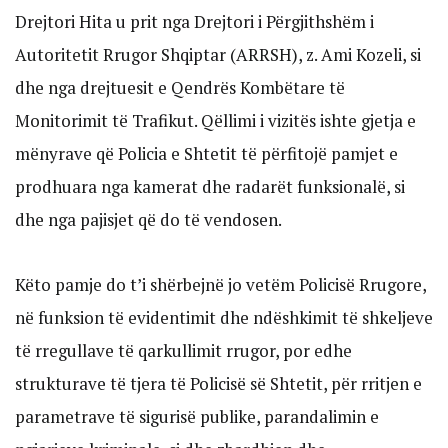
Drejtori Hita u prit nga Drejtori i Përgjithshëm i
Autoritetit Rrugor Shqiptar (ARRSH), z. Ami Kozeli, si
dhe nga drejtuesit e Qendrës Kombëtare të
Monitorimit të Trafikut. Qëllimi i vizitës ishte gjetja e
mënyrave që Policia e Shtetit të përfitojë pamjet e
prodhuara nga kamerat dhe radarët funksionalë, si
dhe nga pajisjet që do të vendosen.
Këto pamje do t’i shërbejnë jo vetëm Policisë Rrugore,
në funksion të evidentimit dhe ndëshkimit të shkeljeve
të rregullave të qarkullimit rrugor, por edhe
strukturave të tjera të Policisë së Shtetit, për rritjen e
parametrave të sigurisë publike, parandalimin e