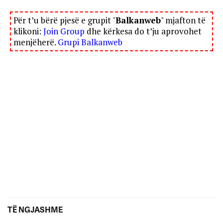
Për t’u bërë pjesë e grupit "
Balkanweb
" mjafton të
klikoni:
Join Group
dhe kërkesa do t’ju aprovohet
menjëherë.
Grupi Balkanweb
TË NGJASHME