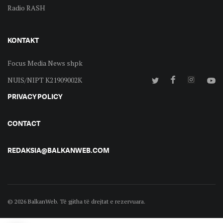
Radio RASH
KONTAKT
Focus Media News shpk
NUIS/NIPT K21909002K
PRIVACY POLICY
CONTACT
REDAKSIA@BALKANWEB.COM
© 2026 BalkanWeb. Të gjitha të drejtat e rezervuara.