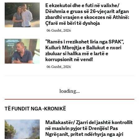
E ekzekutoi dhe e futi në valixhe/
Dëshmia e gruas së 26-vjeçarit afgan
zbardhi vrasjen e skocezes në Athinë:
Çfarë më bëri të dyshoja
06 Gusht, 2026
“Ramës i rrezikohet liria nga SPAK”,
Kulluri: Mbrojtja e Ballukut e nxori
zbuluar si hallka më e lartë e
korrupsionit në vend!
06 Gusht, 2026
loading...
TË FUNDIT NGA -KRONIKË
Mallakastër/ Zjarri del jashtë kontrollit
në masivin pyjor të Drenijës! Pas
Ngrëçanit, pritet ndërhyrja nga ajri