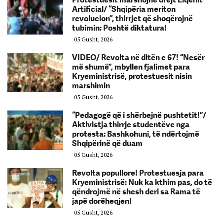
Artificial/ “Shqipëria meriton
revolucion”, thirrjet që shoqërojnë
tubimin: Poshtë diktatura!
05 Gusht, 2026
VIDEO/ Revolta në ditën e 67! “Nesër
më shumë”, mbyllen fjalimet para
Kryeministrisë, protestuesit nisin
marshimin
05 Gusht, 2026
“Pedagogë që i shërbejnë pushtetit!”/
Aktivistja thirrje studentëve nga
protesta: Bashkohuni, të ndërtojmë
Shqipërinë që duam
05 Gusht, 2026
Revolta popullore! Protestuesja para
Kryeministrisë: Nuk ka kthim pas, do të
qëndrojmë në shesh deri sa Rama të
japë dorëheqjen!
05 Gusht, 2026