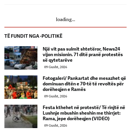
loading...
TË FUNDIT NGA -POLITIKË
Një vit pas sulmit shtetëror, News24
vijon misionin. 71 ditë pranë protestës
së qytetarëve
09 Gusht, 2026
Fotogaleri/ Pankartat dhe mesazhet që
dominuan ditën e 70-të të revoltës për
dorëheqjen e Ramës
09 Gusht, 2026
Festa kthehet në protestë/ Të rinjtë në
Lushnje mbushin sheshin me thirrjet:
Rama, jepe dorëheqjen (VIDEO)
09 Gusht, 2026