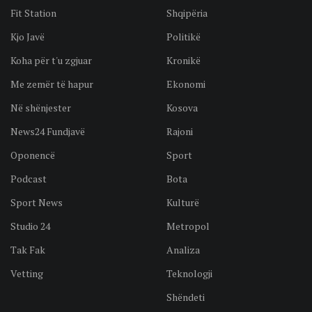
Fit Station
Shqipëria
Kjo Javë
Politikë
Koha për t'u zgjuar
Kronikë
Me zemër të hapur
Ekonomi
Në shënjester
Kosova
News24 Fundjavë
Rajoni
Oponencë
Sport
Podcast
Bota
Sport News
Kulturë
Studio 24
Metropol
Tak Fak
Analiza
Vetting
Teknologji
Shëndeti