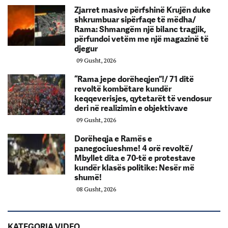
Zjarret masive përfshinë Krujën duke
shkrumbuar sipërfaqe të mëdha/
Rama: Shmangëm një bilanc tragjik,
përfundoi vetëm me një magazinë të
djegur
09 Gusht, 2026
“Rama jepe dorëheqjen”!/ 71 ditë
revoltë kombëtare kundër
keqqeverisjes, qytetarët të vendosur
deri në realizimin e objektivave
09 Gusht, 2026
Dorëheqja e Ramës e
panegociueshme! 4 orë revoltë/
Mbyllet dita e 70-të e protestave
kundër klasës politike: Nesër më
shumë!
08 Gusht, 2026
KATEGORIA VIDEO