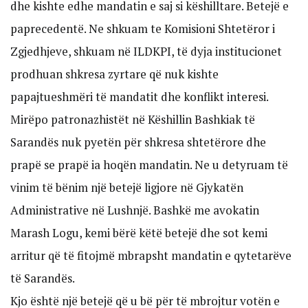
dhe kishte edhe mandatin e saj si këshilltare. Betejë e
paprecedentë. Ne shkuam te Komisioni Shtetëror i
Zgjedhjeve, shkuam në ILDKPI, të dyja institucionet
prodhuan shkresa zyrtare që nuk kishte
papajtueshmëri të mandatit dhe konflikt interesi.
Mirëpo patronazhistët në Këshillin Bashkiak të
Sarandës nuk pyetën për shkresa shtetërore dhe
prapë se prapë ia hoqën mandatin. Ne u detyruam të
vinim të bënim një betejë ligjore në Gjykatën
Administrative në Lushnjë. Bashkë me avokatin
Marash Logu, kemi bërë këtë betejë dhe sot kemi
arritur që të fitojmë mbrapsht mandatin e qytetarëve
të Sarandës.
Kjo është një betejë që u bë për të mbrojtur votën e