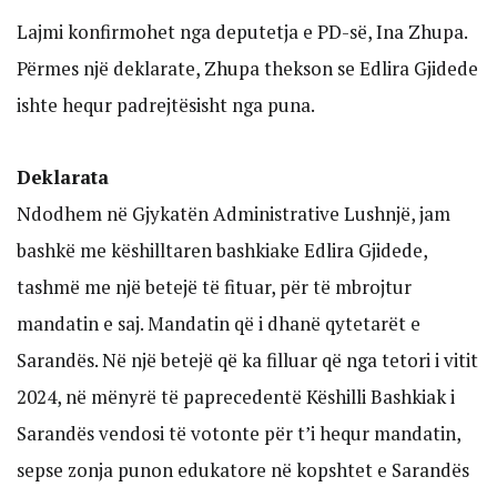
Lajmi konfirmohet nga deputetja e PD-së, Ina Zhupa.
Përmes një deklarate, Zhupa thekson se Edlira Gjidede
ishte hequr padrejtësisht nga puna.
Deklarata
Ndodhem në Gjykatën Administrative Lushnjë, jam
bashkë me këshilltaren bashkiake Edlira Gjidede,
tashmë me një betejë të fituar, për të mbrojtur
mandatin e saj. Mandatin që i dhanë qytetarët e
Sarandës. Në një betejë që ka filluar që nga tetori i vitit
2024, në mënyrë të paprecedentë Këshilli Bashkiak i
Sarandës vendosi të votonte për t’i hequr mandatin,
sepse zonja punon edukatore në kopshtet e Sarandës