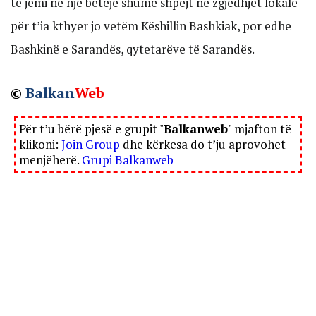
të jemi në një betejë shumë shpejt në zgjedhjet lokale
për t’ia kthyer jo vetëm Këshillin Bashkiak, por edhe
Bashkinë e Sarandës, qytetarëve të Sarandës.
©
Balkan
Web
Për t’u bërë pjesë e grupit "
Balkanweb
" mjafton të
klikoni:
Join Group
dhe kërkesa do t’ju aprovohet
menjëherë.
Grupi Balkanweb