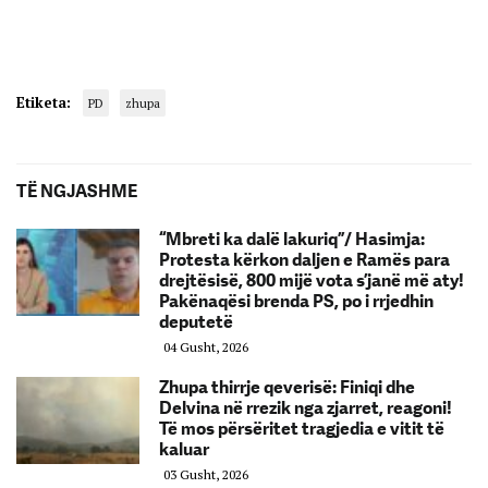
Etiketa:
PD
zhupa
TË NGJASHME
“Mbreti ka dalë lakuriq”/ Hasimja:
Protesta kërkon daljen e Ramës para
drejtësisë, 800 mijë vota s’janë më aty!
Pakënaqësi brenda PS, po i rrjedhin
deputetë
04 Gusht, 2026
Zhupa thirrje qeverisë: Finiqi dhe
Delvina në rrezik nga zjarret, reagoni!
Të mos përsëritet tragjedia e vitit të
kaluar
03 Gusht, 2026