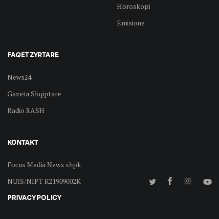
Horoskopi
Emisione
FAQET ZYRTARE
News24
Gazeta Shqiptare
Radio RASH
KONTAKT
Focus Media News shpk
NUIS/NIPT K21909002K
PRIVACY POLICY