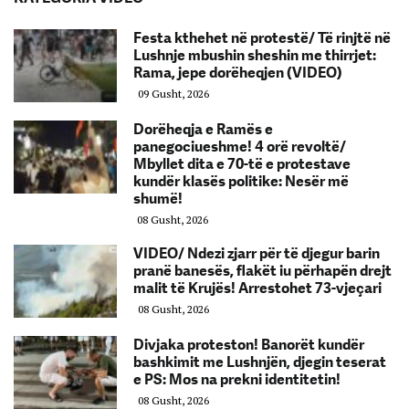
Festa kthehet në protestë/ Të rinjtë në
Lushnje mbushin sheshin me thirrjet:
Rama, jepe dorëheqjen (VIDEO)
09 Gusht, 2026
Dorëheqja e Ramës e
panegociueshme! 4 orë revoltë/
Mbyllet dita e 70-të e protestave
kundër klasës politike: Nesër më
shumë!
08 Gusht, 2026
VIDEO/ Ndezi zjarr për të djegur barin
pranë banesës, flakët iu përhapën drejt
malit të Krujës! Arrestohet 73-vjeçari
08 Gusht, 2026
Divjaka proteston! Banorët kundër
bashkimit me Lushnjën, djegin teserat
e PS: Mos na prekni identitetin!
08 Gusht, 2026