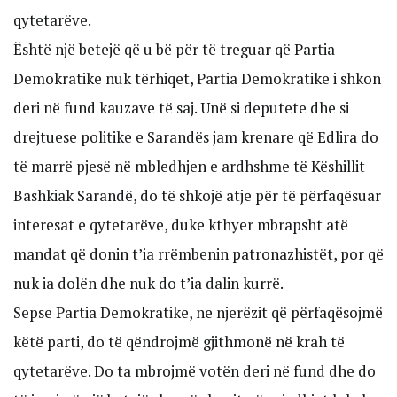
qytetarëve.
Është një betejë që u bë për të treguar që Partia
Demokratike nuk tërhiqet, Partia Demokratike i shkon
deri në fund kauzave të saj. Unë si deputete dhe si
drejtuese politike e Sarandës jam krenare që Edlira do
të marrë pjesë në mbledhjen e ardhshme të Këshillit
Bashkiak Sarandë, do të shkojë atje për të përfaqësuar
interesat e qytetarëve, duke kthyer mbrapsht atë
mandat që donin t’ia rrëmbenin patronazhistët, por që
nuk ia dolën dhe nuk do t’ia dalin kurrë.
Sepse Partia Demokratike, ne njerëzit që përfaqësojmë
këtë parti, do të qëndrojmë gjithmonë në krah të
qytetarëve. Do ta mbrojmë votën deri në fund dhe do