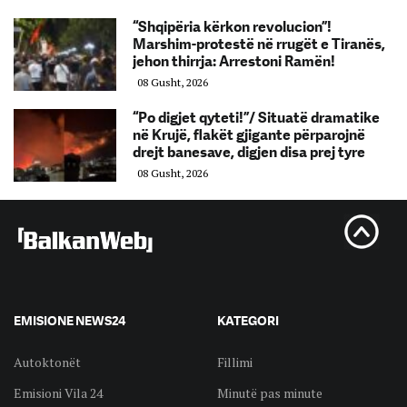
“Shqipëria kërkon revolucion”!
Marshim-protestë në rrugët e Tiranës,
jehon thirrja: Arrestoni Ramën!
08 Gusht, 2026
“Po digjet qyteti!”/ Situatë dramatike
në Krujë, flakët gjigante përparojnë
drejt banesave, digjen disa prej tyre
08 Gusht, 2026
EMISIONE NEWS24
KATEGORI
Autoktonët
Fillimi
Emisioni Vila 24
Minutë pas minute