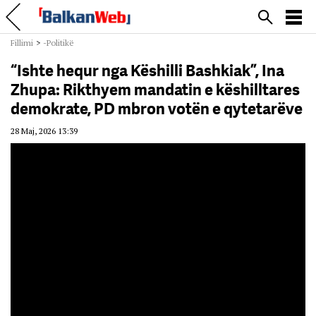
Fillimi
>
-Politikë
“Ishte hequr nga Këshilli Bashkiak”, Ina
Zhupa: Rikthyem mandatin e këshilltares
demokrate, PD mbron votën e qytetarëve
28 Maj, 2026 13:39