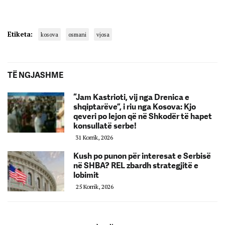
Etiketa:
kosova
osmani
vjosa
TË NGJASHME
“Jam Kastrioti, vij nga Drenica e
shqiptarëve”, i riu nga Kosova: Kjo
qeveri po lejon që në Shkodër të hapet
konsullatë serbe!
31 Korrik, 2026
Kush po punon për interesat e Serbisë
në SHBA? REL zbardh strategjitë e
lobimit
25 Korrik, 2026