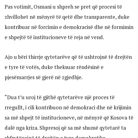
Pas votimit, Osmani u shpreh se pret që procesi të
zhvillohet në mënyrë të qetë dhe transparente, duke
kontribuar në forcimin e demokracisë dhe në formimin
e shpejtë të institucioneve të reja në vend.
Ajo u bëri thirrje qytetarëve që të ushtrojnë të drejtën
e tyre të votës, duke theksuar rëndësinë e
pjesëmarrjes së gjerë në zgjedhje.
“Dua t’u uroj të gjithë qytetarëve një proces të
rregullt, i cili kontribuon në demokraci dhe në krijimin
sa më shpejt të institucioneve, në mënyrë që Kosova të
dalë nga kriza. Shpresoj që sa më shumë qytetarë ta
shfrytëzojnë të drejtën e tyre demokratike.