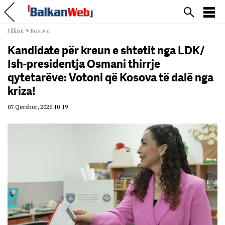
Fillimi
>
Kosova
Kandidate për kreun e shtetit nga LDK/
Ish-presidentja Osmani thirrje
qytetarëve: Votoni që Kosova të dalë nga
kriza!
07 Qershor, 2026 10:19