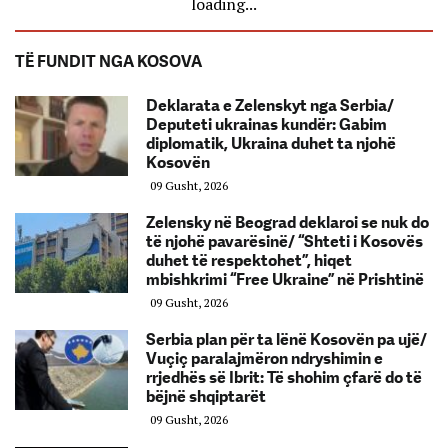
loading...
TË FUNDIT NGA KOSOVA
Deklarata e Zelenskyt nga Serbia/
Deputeti ukrainas kundër: Gabim
diplomatik, Ukraina duhet ta njohë
Kosovën
09 Gusht, 2026
Zelensky në Beograd deklaroi se nuk do
të njohë pavarësinë/ “Shteti i Kosovës
duhet të respektohet”, hiqet
mbishkrimi “Free Ukraine” në Prishtinë
09 Gusht, 2026
Serbia plan për ta lënë Kosovën pa ujë/
Vuçiç paralajmëron ndryshimin e
rrjedhës së Ibrit: Të shohim çfarë do të
bëjnë shqiptarët
09 Gusht, 2026