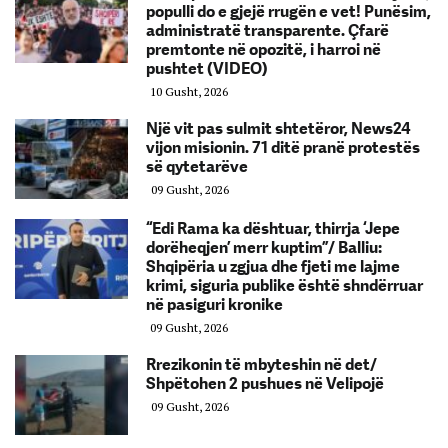
populli do e gjejë rrugën e vet! Punësim,
administratë transparente. Çfarë
premtonte në opozitë, i harroi në
pushtet (VIDEO)
10 Gusht, 2026
Një vit pas sulmit shtetëror, News24
vijon misionin. 71 ditë pranë protestës
së qytetarëve
09 Gusht, 2026
“Edi Rama ka dështuar, thirrja ‘Jepe
dorëheqjen’ merr kuptim”/ Balliu:
Shqipëria u zgjua dhe fjeti me lajme
krimi, siguria publike është shndërruar
në pasiguri kronike
09 Gusht, 2026
Rrezikonin të mbyteshin në det/
Shpëtohen 2 pushues në Velipojë
09 Gusht, 2026