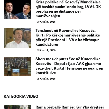
Kriza politike në Kosovë/ Mundësia e
një bashkëpunimi ende larg, LVV-LDK
përplasen në distancë për
marrëveshjen
09 Gusht, 2026
Tensionet në Kuvendin e Kosovës,
Kurti: Po kërkoj marrëveshje politike
për një President! LVV e ka tërhequr
kandidaturën
08 Gusht, 2026
Sherr mes deputetëve në Kuvendin e
Kosovës – Deputetja e AAK gjuan me
vezë drejt Kurtit! Tensione në seancën
konstituive
08 Gusht, 2026
KATEGORIA VIDEO
Rama përballë Ramës: Kur s’ka drejtësi,