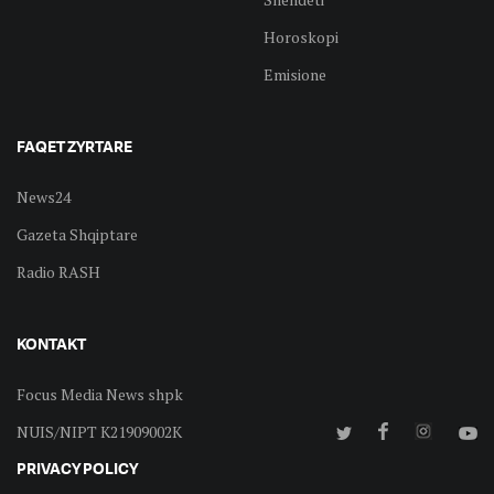
Horoskopi
Emisione
FAQET ZYRTARE
News24
Gazeta Shqiptare
Radio RASH
KONTAKT
Focus Media News shpk
NUIS/NIPT K21909002K
PRIVACY POLICY