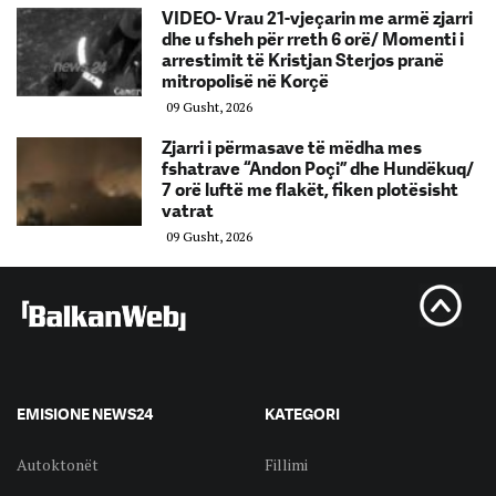
VIDEO- Vrau 21-vjeçarin me armë zjarri
dhe u fsheh për rreth 6 orë/ Momenti i
arrestimit të Kristjan Sterjos pranë
mitropolisë në Korçë
09 Gusht, 2026
Zjarri i përmasave të mëdha mes
fshatrave “Andon Poçi” dhe Hundëkuq/
7 orë luftë me flakët, fiken plotësisht
vatrat
09 Gusht, 2026
EMISIONE NEWS24
KATEGORI
Autoktonët
Fillimi