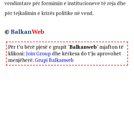
vendimtare për formimin e institucioneve të reja dhe
për tejkalimin e krizës politike në vend.
©
Balkan
Web
Për t’u bërë pjesë e grupit "
Balkanweb
" mjafton të
klikoni:
Join Group
dhe kërkesa do t’ju aprovohet
menjëherë.
Grupi Balkanweb