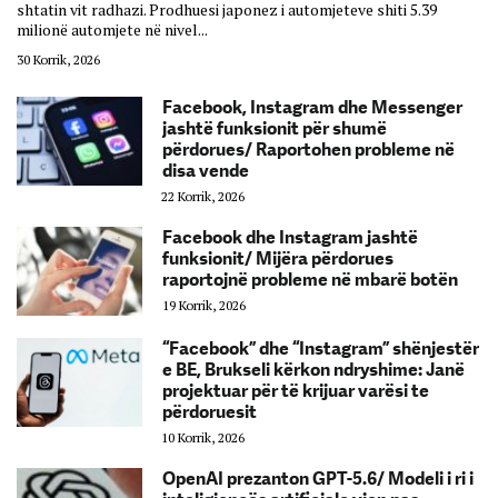
shtatin vit radhazi. Prodhuesi japonez i automjeteve shiti 5.39
milionë automjete në nivel...
30 Korrik, 2026
Facebook, Instagram dhe Messenger
jashtë funksionit për shumë
përdorues/ Raportohen probleme në
disa vende
22 Korrik, 2026
Facebook dhe Instagram jashtë
funksionit/ Mijëra përdorues
raportojnë probleme në mbarë botën
19 Korrik, 2026
“Facebook” dhe “Instagram” shënjestër
e BE, Brukseli kërkon ndryshime: Janë
projektuar për të krijuar varësi te
përdoruesit
10 Korrik, 2026
OpenAI prezanton GPT-5.6/ Modeli i ri i