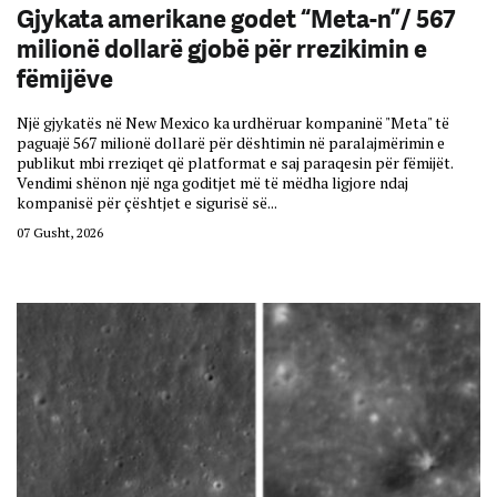
Gjykata amerikane godet “Meta-n”/ 567
milionë dollarë gjobë për rrezikimin e
fëmijëve
Një gjykatës në New Mexico ka urdhëruar kompaninë "Meta" të
paguajë 567 milionë dollarë për dështimin në paralajmërimin e
publikut mbi rreziqet që platformat e saj paraqesin për fëmijët.
Vendimi shënon një nga goditjet më të mëdha ligjore ndaj
kompanisë për çështjet e sigurisë së...
07 Gusht, 2026