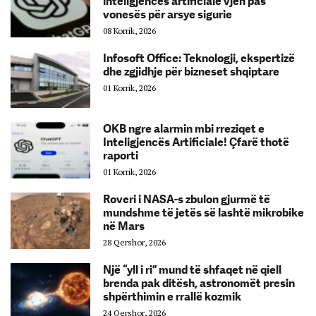
inteligjencës artificiale vjen pas
vonesës për arsye sigurie
08 Korrik, 2026
Infosoft Office: Teknologji, ekspertizë
dhe zgjidhje për bizneset shqiptare
01 Korrik, 2026
OKB ngre alarmin mbi rreziqet e
Inteligjencës Artificiale! Çfarë thotë
raporti
01 Korrik, 2026
Roveri i NASA-s zbulon gjurmë të
mundshme të jetës së lashtë mikrobike
në Mars
28 Qershor, 2026
Një “yll i ri” mund të shfaqet në qiell
brenda pak ditësh, astronomët presin
shpërthimin e rrallë kozmik
24 Qershor, 2026