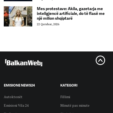
Mes protestave: Akila, gazetarja me
inteligjencë artificiale, do të flasë me
një milion shqiptarë
22 Qershor, 2026
EMISIONE NEWS24
KATEGORI
Autoktonët
Fillimi
Emisioni Vila 24
Minutë pas minute