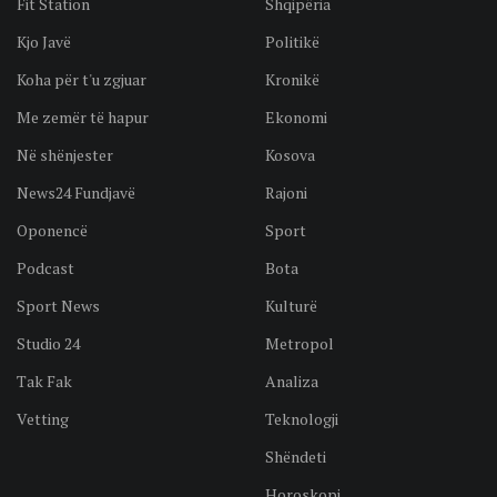
Fit Station
Shqipëria
Kjo Javë
Politikë
Koha për t'u zgjuar
Kronikë
Me zemër të hapur
Ekonomi
Në shënjester
Kosova
News24 Fundjavë
Rajoni
Oponencë
Sport
Podcast
Bota
Sport News
Kulturë
Studio 24
Metropol
Tak Fak
Analiza
Vetting
Teknologji
Shëndeti
Horoskopi