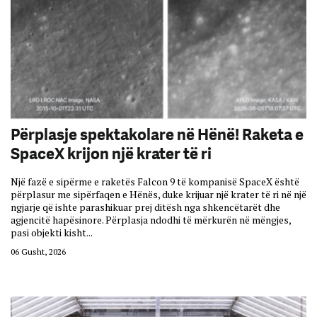
Përplasje spektakolare në Hënë! Raketa e
SpaceX krijon një krater të ri
Një fazë e sipërme e raketës Falcon 9 të kompanisë SpaceX është
përplasur me sipërfaqen e Hënës, duke krijuar një krater të ri në një
ngjarje që ishte parashikuar prej ditësh nga shkencëtarët dhe
agjencitë hapësinore. Përplasja ndodhi të mërkurën në mëngjes,
pasi objekti kisht...
06 Gusht, 2026