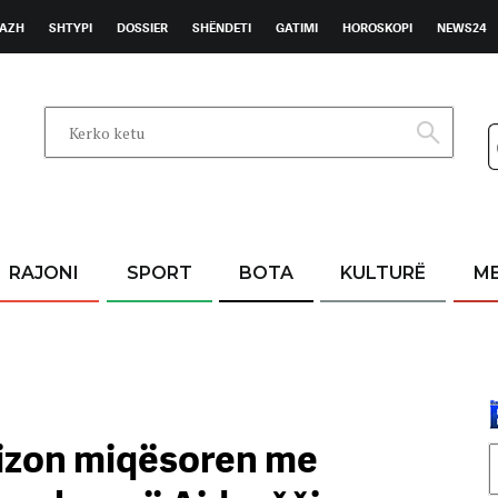
AZH
SHTYPI
DOSSIER
SHËNDETI
GATIMI
HOROSKOPI
NEWS24
RAJONI
SPORT
BOTA
KULTURË
M
rizon miqësoren me