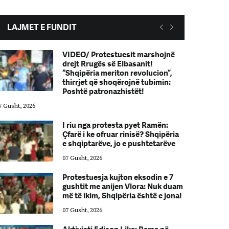
LAJMET E FUNDIT
VIDEO/ Protestuesit marshojnë
drejt Rrugës së Elbasanit!
“Shqipëria meriton revolucion”,
thirrjet që shoqërojnë tubimin:
Poshtë patronazhistët!
7 Gusht, 2026
07 Gusht, 2026
I riu nga protesta pyet Ramën:
Çfarë i ke ofruar rinisë? Shqipëria
e shqiptarëve, jo e pushtetarëve
07 Gusht, 2026
Protestuesja kujton eksodin e 7
gushtit me anijen Vlora: Nuk duam
më të ikim, Shqipëria është e jona!
07 Gusht, 2026