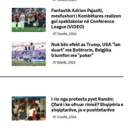
Fantastik Adrion Pajaziti,
mesfushori i Kombëtares realizon
gol spektakolar në Conference
League (VIDEO)
07 Gusht, 2026
Nuk bën efekt as Trump, USA “lan
duart” me Botërorin, Belgjika
triumfon me “poker”
07 Korrik, 2026
I riu nga protesta pyet Ramën:
Çfarë i ke ofruar rinisë? Shqipëria e
shqiptarëve, jo e pushtetarëve
07 Gusht, 2026