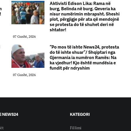
Aktivisti Edison Lika: Rama në
m
burg, Belinda në burg. Qeveria ka
!
nisur numërimin mbrapsht. Sheshi
plot, përgjigje për ata që mendojnë
se protesta do të shuhet deri në
shtator!
07 Gusht, 2026
i
“Po mos të ishte News24, protesta
do të ishte shuar”/ Shqiptari nga
Gjermania ia numëron Ramës: Na
ka vjedhur! Kjo është mundësia e
fundit për ndryshim
07 Gusht, 2026
E NEWS24
KATEGORI
ët
Fillimi