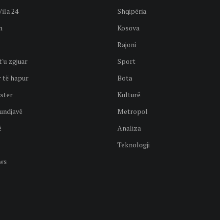
Vila 24
Shqipëria
n
Kosova
Rajoni
t'u zgjuar
Sport
 të hapur
Bota
ster
Kulturë
undjavë
Metropol
ë
Analiza
Teknologji
ws