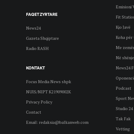
Emisioni 
FAQET ZYRTARE
Fit Statio
Kjo Javë
News24
Koha për 
Gazeta Shqiptare
Me zemër
Radio RASH
Në shënje
News24 F
KONTAKT
Oponenc
Focus Media News shpk
Podcast
NUIS/NIPT K21909002K
Sport Ne
Privacy Policy
Studio 24
Contact
Tak Fak
Email:
redaksia@balkanweb.com
Vetting