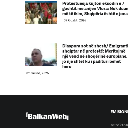
Protestuesja kujton eksodin e 7
gushtit me anijen Vlora: Nuk dua
më të ikim, Shqipëria është e jona
07 Gusht, 2026
Diaspora sot në shesh/ Emigrant
shqiptar në protestë: Meritojmë
një vend në shoqërinë europiane,
jo një shtet ku i padituri bëhet
hero
07 Gusht, 2026
EMISION
Autokton