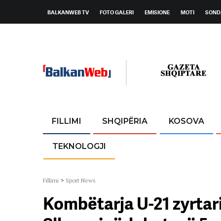
BALKANWEB TV
FOTO GALERI
EMISIONE
MOTI
SOND
FILLIMI
SHQIPËRIA
KOSOVA
TEKNOLOGJI
Fillimi
>
Sport News
Kombëtarja U-21 zyrta