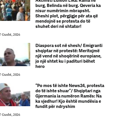
Aktivisti Edison Lika: Rama në
burg, Belinda në burg. Qeveria ka
nisur numërimin mbrapsht.
Sheshi plot, përgjigje për ata që
mendojnë se protesta do të
shuhet deri në shtator!
7 Gusht, 2026
07 Gusht, 2026
Diaspora sot në shesh/ Emigranti
shqiptar në protestë: Meritojmë
një vend në shoqërinë europiane,
jo një shtet ku i padituri bëhet
hero
7 Gusht, 2026
07 Gusht, 2026
“Po mos të ishte News24, protesta
do të ishte shuar”/ Shqiptari nga
Gjermania ia numëron Ramës: Na
ka vjedhur! Kjo është mundësia e
fundit për ndryshim
7 Gusht, 2026
07 Gusht, 2026