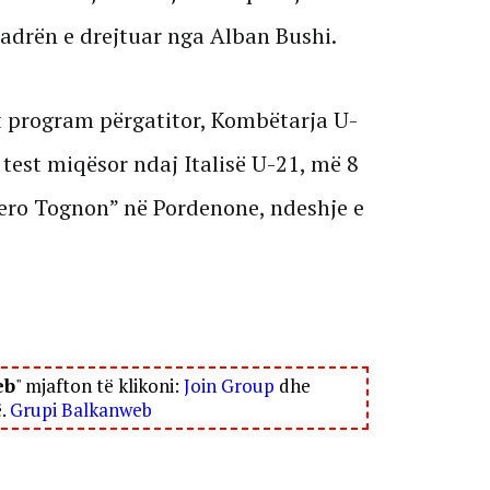
uadrën e drejtuar nga Alban Bushi.
it program përgatitor, Kombëtarja U-
r test miqësor ndaj Italisë U-21, më 8
ro Tognon” në Pordenone, ndeshje e
eb
" mjafton të klikoni:
Join Group
dhe
ë.
Grupi Balkanweb