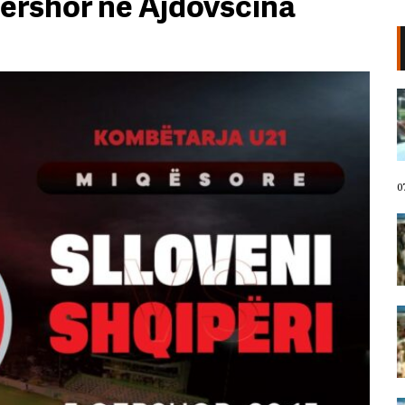
qershor në Ajdovščina
VIDEO/ Protestuesit marshojnë
drejt Rrugës së Elbasanit!
“Shqipëria meriton revolucion”,
thirrjet që shoqërojnë tubimin:
Poshtë patronazhistët!
07 Gusht, 2026
0
I riu nga protesta pyet Ramën:
Çfarë i ke ofruar rinisë? Shqipëria
e shqiptarëve, jo e pushtetarëve
07 Gusht, 2026
Protestuesja kujton eksodin e 7
gushtit me anijen Vlora: Nuk duam
më të ikim, Shqipëria është e jona!
07 Gusht, 2026