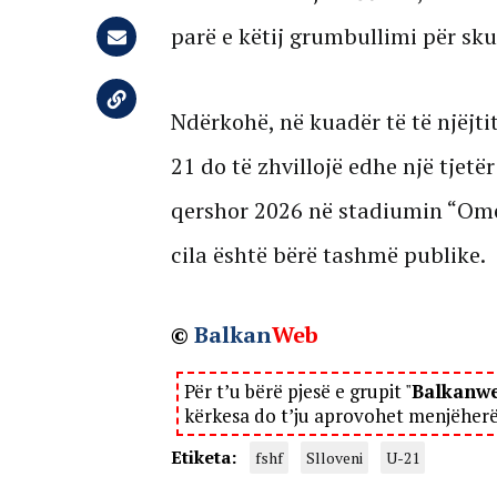
parë e këtij grumbullimi për sk
Ndërkohë, në kuadër të të njëjt
21 do të zhvillojë edhe një tjetë
qershor 2026 në stadiumin “Ome
cila është bërë tashmë publike.
©
Balkan
Web
Për t’u bërë pjesë e grupit "
Balkanw
kërkesa do t’ju aprovohet menjëher
Etiketa:
fshf
Slloveni
U-21