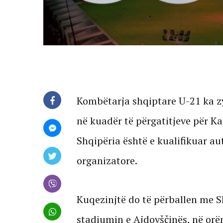
Kombëtarja shqiptare U-21 ka zy
në kuadër të përgatitjeve për K
Shqipëria është e kualifikuar au
organizatore.
Kuqezinjtë do të përballen me S
stadiumin e Ajdovščinës, në orën