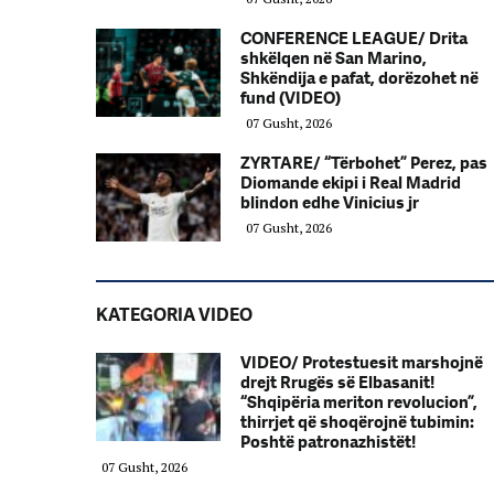
CONFERENCE LEAGUE/ Drita
shkëlqen në San Marino,
Shkëndija e pafat, dorëzohet në
fund (VIDEO)
07 Gusht, 2026
ZYRTARE/ “Tërbohet” Perez, pas
Diomande ekipi i Real Madrid
blindon edhe Vinicius jr
07 Gusht, 2026
KATEGORIA VIDEO
VIDEO/ Protestuesit marshojnë
drejt Rrugës së Elbasanit!
“Shqipëria meriton revolucion”,
thirrjet që shoqërojnë tubimin:
Poshtë patronazhistët!
07 Gusht, 2026