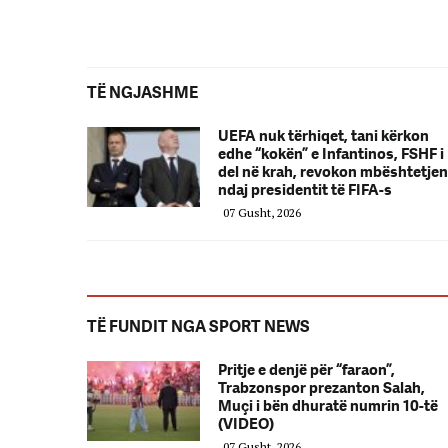
TË NGJASHME
UEFA nuk tërhiqet, tani kërkon
edhe “kokën” e Infantinos, FSHF i
del në krah, revokon mbështetjen
ndaj presidentit të FIFA-s
07 Gusht, 2026
TË FUNDIT NGA SPORT NEWS
Pritje e denjë për “faraon”,
Trabzonspor prezanton Salah,
Muçi i bën dhuratë numrin 10-të
(VIDEO)
07 Gusht, 2026