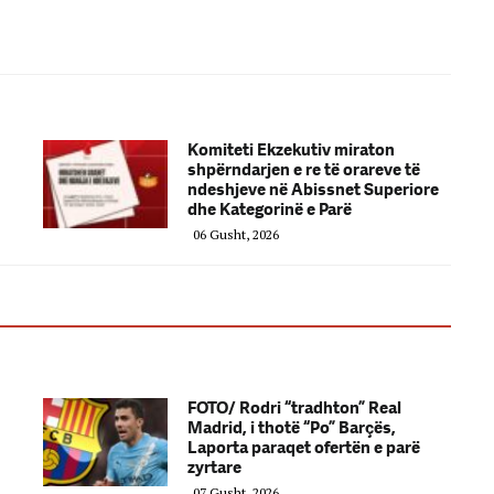
Komiteti Ekzekutiv miraton
shpërndarjen e re të orareve të
ndeshjeve në Abissnet Superiore
dhe Kategorinë e Parë
06 Gusht, 2026
FOTO/ Rodri “tradhton” Real
Madrid, i thotë “Po” Barçës,
Laporta paraqet ofertën e parë
zyrtare
07 Gusht, 2026