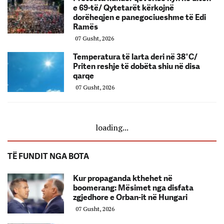
e 69-të/ Qytetarët kërkojnë
dorëheqjen e panegociueshme të Edi
Ramës
07 Gusht, 2026
Temperatura të larta deri në 38°C/
Priten reshje të dobëta shiu në disa
qarqe
07 Gusht, 2026
loading...
TË FUNDIT NGA BOTA
Kur propaganda kthehet në
boomerang: Mësimet nga disfata
zgjedhore e Orban-it në Hungari
07 Gusht, 2026