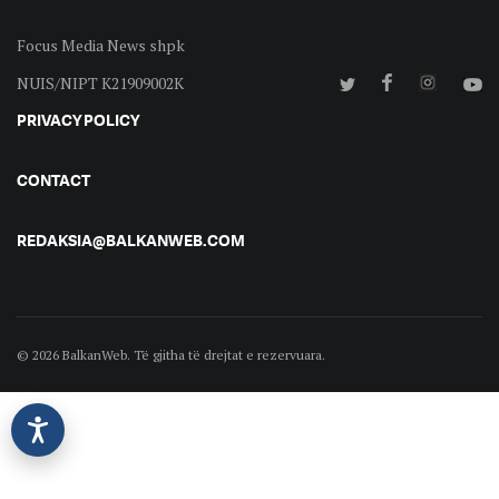
Focus Media News shpk
NUIS/NIPT K21909002K
PRIVACY POLICY
CONTACT
REDAKSIA@BALKANWEB.COM
© 2026 BalkanWeb. Të gjitha të drejtat e rezervuara.
©