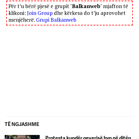
Për t’u bërë pjesë e grupit "
Balkanweb
" mjafton të
klikoni:
Join Group
dhe kërkesa do t’ju aprovohet
menjëherë.
Grupi Balkanweb
TË NGJASHME
Protesta kundër qeverisë hyn në ditën