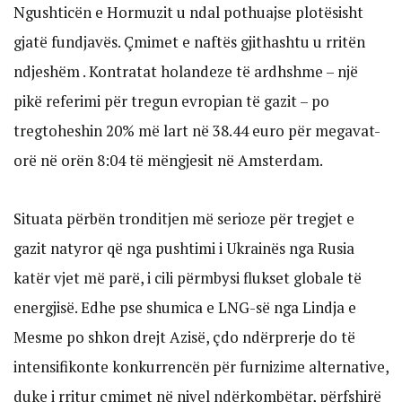
Ngushticën e Hormuzit u ndal pothuajse plotësisht
gjatë fundjavës. Çmimet e naftës gjithashtu u rritën
ndjeshëm . Kontratat holandeze të ardhshme – një
pikë referimi për tregun evropian të gazit – po
tregtoheshin 20% më lart në 38.44 euro për megavat-
orë në orën 8:04 të mëngjesit në Amsterdam.
Situata përbën tronditjen më serioze për tregjet e
gazit natyror që nga pushtimi i Ukrainës nga Rusia
katër vjet më parë, i cili përmbysi flukset globale të
energjisë. Edhe pse shumica e LNG-së nga Lindja e
Mesme po shkon drejt Azisë, çdo ndërprerje do të
intensifikonte konkurrencën për furnizime alternative,
duke i rritur çmimet në nivel ndërkombëtar, përfshirë