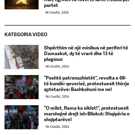
portet
06 Gusht, 2026
KATEGORIA VIDEO
Shpërthim në një minibus në periferi të
Damaskut, dy të vrarë dhe 13 të
plagosur
06 Gusht, 2026
“Poshtë patronazhistët”, revolta e 68-
të kundër qeverisë, protestuesit thirrje
qytetarëve: Bashkohuni me ne!
06 Gusht, 2026
“O milet, Rama ka siklet!”, protestuesit
marshojnë drejt ish-Bllokut: Shqipëria e
shqiptarëve!
06 Gusht, 2026