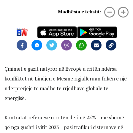
Madhësia e tekstit:
Çmimet e gazit natyror në Evropë u rritën ndërsa
konfliktet në Lindjen e Mesme rigjallëruan frikën e një
ndërprerjeje të madhe të rrjedhave globale të
energjisë.
Kontratat referuese u rritën deri në 25% – më shumë
që nga gushti i vitit 2023 – pasi trafiku i cisternave në