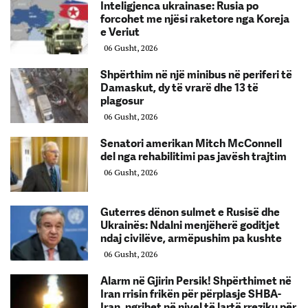
Inteligjenca ukrainase: Rusia po
forcohet me njësi raketore nga Koreja
e Veriut
06 Gusht, 2026
Shpërthim në një minibus në periferi të
Damaskut, dy të vrarë dhe 13 të
plagosur
06 Gusht, 2026
Senatori amerikan Mitch McConnell
del nga rehabilitimi pas javësh trajtim
06 Gusht, 2026
Guterres dënon sulmet e Rusisë dhe
Ukrainës: Ndalni menjëherë goditjet
ndaj civilëve, armëpushim pa kushte
06 Gusht, 2026
Alarm në Gjirin Persik! Shpërthimet në
Iran rrisin frikën për përplasje SHBA-
Iran, ngrihet në nivel të lartë rreziku për