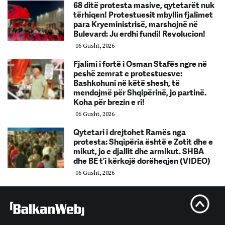
68 ditë protesta masive, qytetarët nuk
tërhiqen! Protestuesit mbyllin fjalimet
para Kryeministrisë, marshojnë në
Bulevard: Ju erdhi fundi! Revolucion!
06 Gusht, 2026
Fjalimi i fortë i Osman Stafës ngre në
peshë zemrat e protestuesve:
Bashkohuni në këtë shesh, të
mendojmë për Shqipërinë, jo partinë.
Koha për brezin e ri!
06 Gusht, 2026
Qytetari i drejtohet Ramës nga
protesta: Shqipëria është e Zotit dhe e
mikut, jo e djallit dhe armikut. SHBA
dhe BE t’i kërkojë dorëheqjen (VIDEO)
06 Gusht, 2026