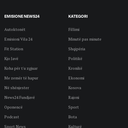
EMISIONE NEWS24
KATEGORI
Autoktonët
Fillimi
Emisioni Vila 24
Minutë pas minute
Fit Station
Shqipëria
Kjo Javë
Politikë
Koha për t'u zgjuar
Kronikë
Me zemër të hapur
Ekonomi
Në shënjester
Kosova
News24 Fundjavë
Rajoni
Oponencë
Sport
Podcast
Bota
Sport News
Kulturë