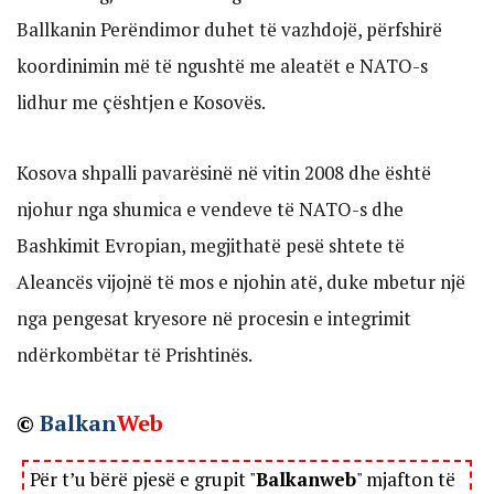
Ballkanin Perëndimor duhet të vazhdojë, përfshirë
koordinimin më të ngushtë me aleatët e NATO-s
lidhur me çështjen e Kosovës.
Kosova shpalli pavarësinë në vitin 2008 dhe është
njohur nga shumica e vendeve të NATO-s dhe
Bashkimit Evropian, megjithatë pesë shtete të
Aleancës vijojnë të mos e njohin atë, duke mbetur një
nga pengesat kryesore në procesin e integrimit
ndërkombëtar të Prishtinës.
©
Balkan
Web
Për t’u bërë pjesë e grupit "
Balkanweb
" mjafton të