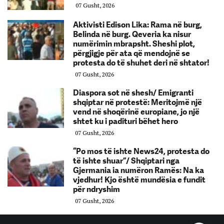
07 Gusht, 2026
Aktivisti Edison Lika: Rama në burg,
Belinda në burg. Qeveria ka nisur
numërimin mbrapsht. Sheshi plot,
përgjigje për ata që mendojnë se
protesta do të shuhet deri në shtator!
07 Gusht, 2026
Diaspora sot në shesh/ Emigranti
shqiptar në protestë: Meritojmë një
vend në shoqërinë europiane, jo një
shtet ku i padituri bëhet hero
07 Gusht, 2026
“Po mos të ishte News24, protesta do
të ishte shuar”/ Shqiptari nga
Gjermania ia numëron Ramës: Na ka
vjedhur! Kjo është mundësia e fundit
për ndryshim
07 Gusht, 2026