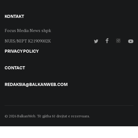
KONTAKT
Focus Media News shpk
NUIS/NIPT K21909002K
PRIVACY POLICY
CONTACT
REDAKSIA@BALKANWEB.COM
© 2026 BalkanWeb. Të gjitha të drejtat e rezervuara.