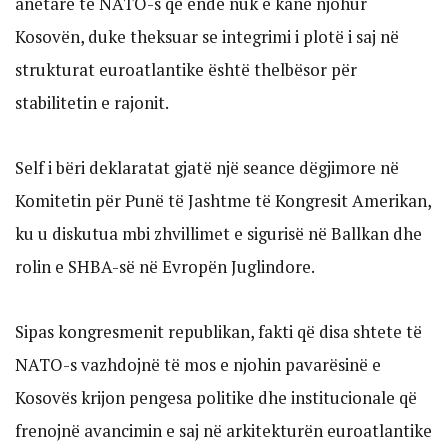
anëtare të NATO-s që ende nuk e kanë njohur
Kosovën, duke theksuar se integrimi i plotë i saj në
strukturat euroatlantike është thelbësor për
stabilitetin e rajonit.
Self i bëri deklaratat gjatë një seance dëgjimore në
Komitetin për Punë të Jashtme të Kongresit Amerikan,
ku u diskutua mbi zhvillimet e sigurisë në Ballkan dhe
rolin e SHBA-së në Evropën Juglindore.
Sipas kongresmenit republikan, fakti që disa shtete të
NATO-s vazhdojnë të mos e njohin pavarësinë e
Kosovës krijon pengesa politike dhe institucionale që
frenojnë avancimin e saj në arkitekturën euroatlantike