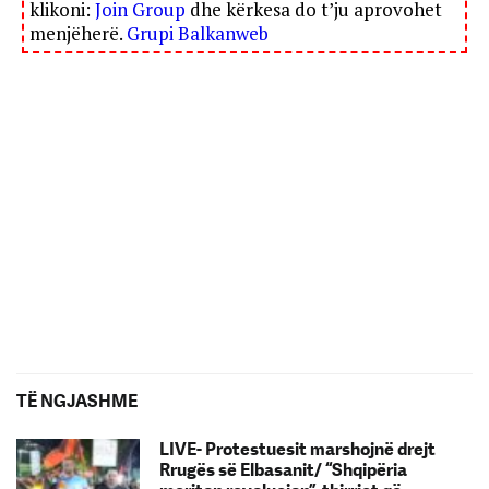
klikoni:
Join Group
dhe kërkesa do t’ju aprovohet
menjëherë.
Grupi Balkanweb
TË NGJASHME
LIVE- Protestuesit marshojnë drejt
Rrugës së Elbasanit/ “Shqipëria