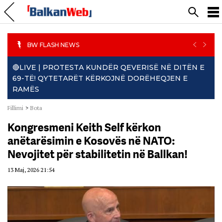
PREVIO
NEXT
BW FLASH NEWS
🔴LIVE | PROTESTA KUNDËR QEVERISË NË DITËN E
69-TË! QYTETARËT KËRKOJNË DORËHEQJEN E
RAMËS
Fillimi
>
Bota
Kongresmeni Keith Self kërkon
anëtarësimin e Kosovës në NATO:
Nevojitet për stabilitetin në Ballkan!
13 Maj, 2026 21:54