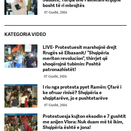
bosht të ri mbrojtës
07 Gusht, 2026
KATEGORIA VIDEO
LIVE- Protestuesit marshojnë drejt
Rrugës së Elbasanit/ “Shqipëria
meriton revolucion”, thirrjet që
shoqërojnë tubimin: Poshtë
patronazhistët!
07 Gusht, 2026
I riu nga protesta pyet Ramën: Çfarë i
ke ofruar rinisë? Shqipëria e
shqiptarëve, jo e pushtetarëve
07 Gusht, 2026
Protestuesja kujton eksodin e 7 gushtit
me anijen Vlora: Nuk duam më të ikim,
Shqipëria është e jona!