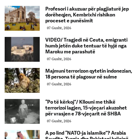
Profesori i akuzuar për plagjiaturë jep
dorëheqjen, Kembrixhi rishikon
proceset e punësimit
07 Gusht, 2026
VIDEO/ Tragjedi në Ceuta, emigranti
humb jetën duke tentuar të hyjë nga
Maroku me parashutë
07 Gusht, 2026
Majmuni terrorizon qytetin indonezian,
18 persona të plagosur në sulme
07 Gusht, 2026
“Po të kërkoj”/ Kllouni me thikë
terrorizoi lagjen, 15-vjeçari akuzohet
për vrasjen e 78-vjeçarit në SHBA
07 Gusht, 2026
A po lind “NATO-ja islamike”? Arabia
Saudite, Turqia dhe Pakistani krijojnë