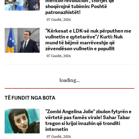
meriton revolucion”, thirrjet që
shoqërojnë tubimin: Poshtë
patronazhistët!
07 Gusht, 2026
“Kërkesat e LDK-së nuk përputhen me
vullnetin e qytetarëve”/ Kurti: Nuk
mund të bëjmë marrëveshje që
zëvendëson vullnetin e popullit
07 Gusht, 2026
loading...
TË FUNDIT NGA BOTA
“Zombi Angelina Jolie” zbulon fytyrën e
vërtetë pas famës virale! Sahar Tabar
tregon si krijoi imazhin që tronditi
internetin
07 Gusht, 2026