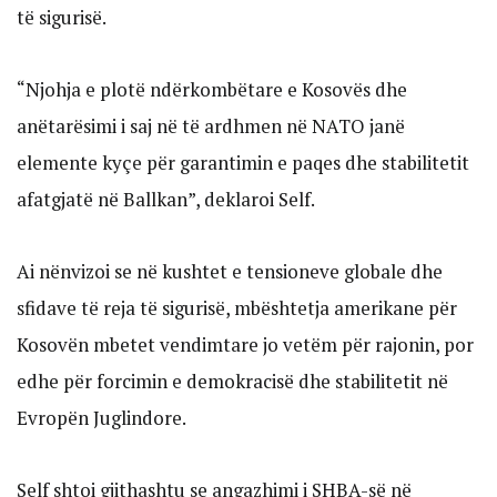
të sigurisë.
“Njohja e plotë ndërkombëtare e Kosovës dhe
anëtarësimi i saj në të ardhmen në NATO janë
elemente kyçe për garantimin e paqes dhe stabilitetit
afatgjatë në Ballkan”, deklaroi Self.
Ai nënvizoi se në kushtet e tensioneve globale dhe
sfidave të reja të sigurisë, mbështetja amerikane për
Kosovën mbetet vendimtare jo vetëm për rajonin, por
edhe për forcimin e demokracisë dhe stabilitetit në
Evropën Juglindore.
Self shtoi gjithashtu se angazhimi i SHBA-së në