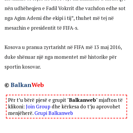
nën udhëheqjen e Fadil Vokrrit dhe vazhdon edhe sot
nga Agim Ademi dhe ekipi i tij”, thuhet më tej në
mesazhin e presidentit të FIFA-s.
Kosova u pranua zyrtarisht në FIFA më 13 maj 2016,
duke shënuar një nga momentet më historike për
sportin kosovar.
©
Balkan
Web
Për t’u bërë pjesë e grupit "
Balkanweb
" mjafton të
klikoni:
Join Group
dhe kërkesa do t’ju aprovohet
menjëherë.
Grupi Balkanweb