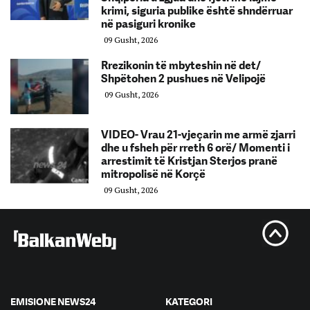
krimi, siguria publike është shndërruar
në pasiguri kronike
09 Gusht, 2026
Rrezikonin të mbyteshin në det/
Shpëtohen 2 pushues në Velipojë
09 Gusht, 2026
VIDEO- Vrau 21-vjeçarin me armë zjarri
dhe u fsheh për rreth 6 orë/ Momenti i
arrestimit të Kristjan Sterjos pranë
mitropolisë në Korçë
09 Gusht, 2026
EMISIONE NEWS24
KATEGORI