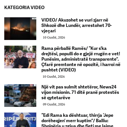
KATEGORIA VIDEO
VIDEO/ Akuzohet se vuri zjarr në
Shkozë dhe Lundër, arrestohet 70-
vjeçari
10 Gusht, 2026
Rama përballë Ramës/ “Kur s’ka
drejtësi, populli do e gjejë rrugën e vet!
Punësim, administratë transparente”.
Çfarë premtonte në opozitë, i harroi në
pushtet (VIDEO)
10 Gusht, 2026
Një vit pas sulmit shtetëror, News24
vijon misionin. 71 ditë pranë protestës
së qytetarëve
09 Gusht, 2026
“Edi Rama ka dështuar, thirrja ‘Jepe
dorëheqjen’ merr kuptim”/ Balliu:
Shqipëria u zgjua dhe fjeti me lajme