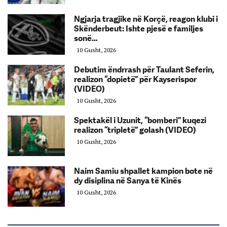
Ngjarja tragjike në Korçë, reagon klubi i
Skënderbeut: Ishte pjesë e familjes
sonë…
10 Gusht, 2026
Debutim ëndrrash për Taulant Seferin,
realizon “dopietë” për Kayserispor
(VIDEO)
10 Gusht, 2026
Spektakël i Uzunit, “bomberi” kuqezi
realizon “tripletë” golash (VIDEO)
10 Gusht, 2026
Naim Samiu shpallet kampion bote në
dy disiplina në Sanya të Kinës
10 Gusht, 2026