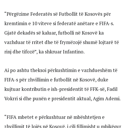
“Përgëzime Federatës së Futbollit të Kosovës për
kremtimin e 10 viteve si federatë anëtare e FIFA-s.
Gjatë dekadës së kaluar, futbolli në Kosovë ka
vazhduar të rritet dhe të frymëzojë shumë lojtarë të
rinj dhe tifozë”, ka shkruar Infantino.
Ai po ashtu theksoi përkushtimin e vazhdueshëm të
FIFA-s për zhvillimin e futbollit në Kosovë, duke
kujtuar kontributin e ish-presidentit të FFK-së, Fadil
Vokrri si dhe punën e presidentit aktual, Agim Ademi.
“FIFA mbetet e përkushtuar në mbështetjen e
zhvillimit të lojës në Kosovë, i cili fillimisht u mbikëqyr