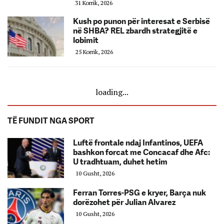
31 Korrik, 2026
Kush po punon për interesat e Serbisë
në SHBA? REL zbardh strategjitë e
lobimit
25 Korrik, 2026
loading...
TË FUNDIT NGA SPORT
Luftë frontale ndaj Infantinos, UEFA
bashkon forcat me Concacaf dhe Afc:
U tradhtuam, duhet hetim
10 Gusht, 2026
Ferran Torres-PSG e kryer, Barça nuk
dorëzohet për Julian Alvarez
10 Gusht, 2026