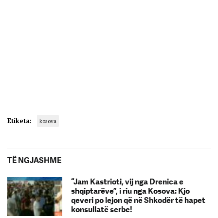
Etiketa:
kosova
TË NGJASHME
“Jam Kastrioti, vij nga Drenica e
shqiptarëve”, i riu nga Kosova: Kjo
qeveri po lejon që në Shkodër të hapet
konsullatë serbe!